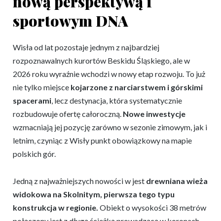
nową perspektywą i
sportowym DNA
Wisła od lat pozostaje jednym z najbardziej
rozpoznawalnych kurortów Beskidu Śląskiego, ale w
2026 roku wyraźnie wchodzi w nowy etap rozwoju. To już
nie tylko miejsce
kojarzone z narciarstwem i górskimi
spacerami
, lecz destynacja, która systematycznie
rozbudowuje ofertę całoroczną.
Nowe inwestycje
wzmacniają jej pozycję zarówno w sezonie zimowym, jak i
letnim, czyniąc z Wisły punkt obowiązkowy na mapie
polskich gór.
Jedną z najważniejszych nowości w jest
drewniana wieża
widokowa na Skolnitym, pierwsza tego typu
konstrukcja w regionie.
Obiekt o wysokości 38 metrów
połączony jest z długą ścieżką prowadzącą w koronach