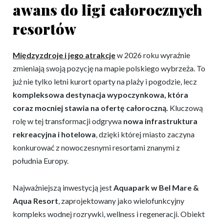
awans do ligi całorocznych
resortów
Międzyzdroje i jego atrakcje
w 2026 roku wyraźnie
zmieniają swoją pozycję na mapie polskiego wybrzeża. To
już nie tylko letni kurort oparty na plaży i pogodzie, lecz
kompleksowa destynacja wypoczynkowa, która
coraz mocniej stawia na ofertę całoroczną.
Kluczową
rolę w tej transformacji odgrywa
nowa infrastruktura
rekreacyjna i hotelowa
, dzięki której miasto zaczyna
konkurować z nowoczesnymi resortami znanymi z
południa Europy.
Najważniejszą inwestycją jest
Aquapark w Bel Mare &
Aqua Resort
, zaprojektowany jako wielofunkcyjny
kompleks wodnej rozrywki, wellness i regeneracji. Obiekt