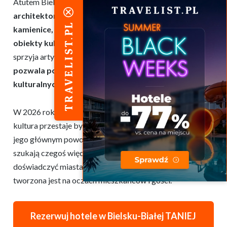
Atutem Bielska-Białej jest także samo
tło
architektoniczne i krajobrazowe. Secesyjne
kamienice, historyczne centrum oraz nowoczesne
obiekty kulturalne
tworzą przestrzeń, która naturalnie
sprzyja artystycznym inicjatywom.
Bliskość gór
pozwala połączyć udział w wydarzeniach
kulturalnych z aktywnym wypoczynkiem
.
W 2026 roku Bielsko-Biała staje się miejscem, gdzie
kultura przestaje być dodatkiem do zwiedzania, a staje się
jego głównym powodem. To propozycja dla tych, którzy
szukają czegoś więcej niż klasyczny city break i chcą
doświadczyć miasta w momencie, gdy jego tożsamość
tworzona jest na oczach mieszkańców i gości.
Rezerwuj hotele w Bielsku-Białej TANIEJ