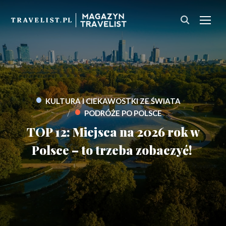
PRZ
•
KULTURA I CIEKAWOSTKI ZE ŚWIATA
•
PODRÓŻE PO POLSCE
TOP 12: Miejsca na 2026 rok w
Polsce – to trzeba zobaczyć!