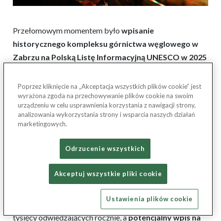
Przełomowym momentem było
wpisanie
historycznego kompleksu górnictwa węglowego w
Zabrzu na Polską Listę Informacyjną UNESCO w 2025
roku.
To pierwszy, formalny etap drogi do światowego
dziedzictwa i jednocześnie sygnał, że te
podziemne cuda
Poprzez kliknięcie na „Akceptacja wszystkich plików cookie” jest
wyrażona zgoda na przechowywanie plików cookie na swoim
Polski
spełniają międzynarodowe kryteria wyjątkowości.
urządzeniu w celu usprawnienia korzystania z nawigacji strony,
Kandydatura obejmuje powiązane ze sobą elementy
analizowania wykorzystania strony i wsparcia naszych działań
infrastruktury górniczej, które razem opowiadają historię
marketingowych.
rozwoju przemysłu węgla kamiennego na Górnym Śląsku
Odrzucenie wszystkich
w sposób ciągły i autentyczny.
Akceptuj wszystkie pliki cookie
W 2026 roku Zabrze znajduje się w kluczowym
momencie tego procesu, co dodatkowo wzmacnia jego
Ustawienia plików cookie
atrakcyjność turystyczną. Miasto już dziś przyciąga setki
tysięcy odwiedzających rocznie, a
potencjalny wpis na