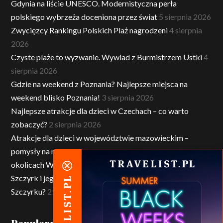
Gdynia na liście UNESCO. Modernistyczna perła
polskiego wybrzeża doceniona przez świat
5 sierpnia 2026
Zwycięzcy Rankingu Polskich Plaż nagrodzeni
4 sierpnia
2026
Czyste plaże to wyzwanie. Wywiad z Burmistrzem Ustki
4
sierpnia 2026
Gdzie na weekend z Poznania? Najlepsze miejsca na
weekend blisko Poznania!
3 sierpnia 2026
Najlepsze atrakcje dla dzieci w Czechach – co warto
zobaczyć?
2 sierpnia 2026
Atrakcje dla dzieci w województwie mazowieckim –
pomysły na rodzinne wycieczki po Mazowszu i w
okolicach Warszawy
1 sierpnia 2026
Szczyrk i jego atrakcje dla dzieci – co robić z dziećmi w
Szczyrku?
29 lipca 2026