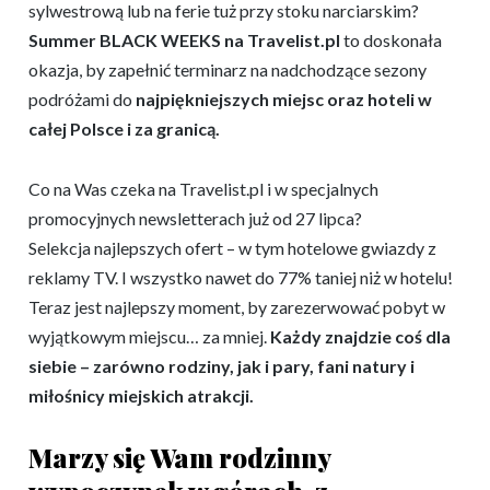
sylwestrową lub na ferie tuż przy stoku narciarskim?
Summer BLACK WEEKS na Travelist.pl
to doskonała
okazja, by zapełnić terminarz na nadchodzące sezony
podróżami do
najpiękniejszych miejsc oraz hoteli w
całej Polsce i za granicą.
Co na Was czeka na Travelist.pl i w specjalnych
promocyjnych newsletterach już od 27 lipca?
Selekcja najlepszych ofert – w tym hotelowe gwiazdy z
reklamy TV. I wszystko nawet do 77% taniej niż w hotelu!
Teraz jest najlepszy moment, by zarezerwować pobyt w
wyjątkowym miejscu… za mniej.
Każdy znajdzie coś dla
siebie – zarówno rodziny, jak i pary, fani natury i
miłośnicy miejskich atrakcji.
Marzy się Wam rodzinny