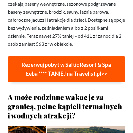
czekają baseny wewnętrzne, sezonowe podgrzewane
baseny zewnętrzne, brodzik, sauny, łaźnia parowa,
całoroczne jacuzzi i atrakcje dla dzieci. Dostępne są opcje
bez wyżywienia, ze śniadaniem albo z 2 posiłkami
dziennie. Teraz nawet 27% taniej – od 411 zł za noc dla 2
osób zamiast 563 zł w obiekcie.
Rezerwuj pobyt w Saltic Resort & Spa
Łeba **** TANIEJ na Travelist.pl>>
A może rodzinne wakacje za
granicą, pełne kąpieli termalnych
i wodnych atrakcji?