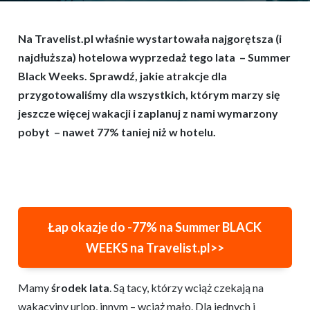
Na Travelist.pl właśnie wystartowała najgorętsza (i
najdłuższa) hotelowa wyprzedaż tego lata – Summer
Black Weeks. Sprawdź, jakie atrakcje dla
przygotowaliśmy dla wszystkich, którym marzy się
jeszcze więcej wakacji i zaplanuj z nami wymarzony
pobyt – nawet 77% taniej niż w hotelu.
Łap okazje do -7
7
% na Summer BLACK
WEEK
S na Travelist.pl>>
Mamy
środek lata
. Są tacy, którzy wciąż czekają na
wakacyjny urlop, innym – wciąż mało. Dla jednych i