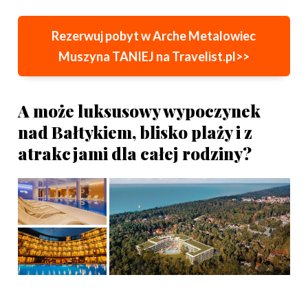
Rezerwuj pobyt w Arche Metalowiec
Muszyna TANIEJ na Travelist.pl>>
A może luksusowy wypoczynek
nad Bałtykiem, blisko plaży i z
atrakcjami dla całej rodziny?