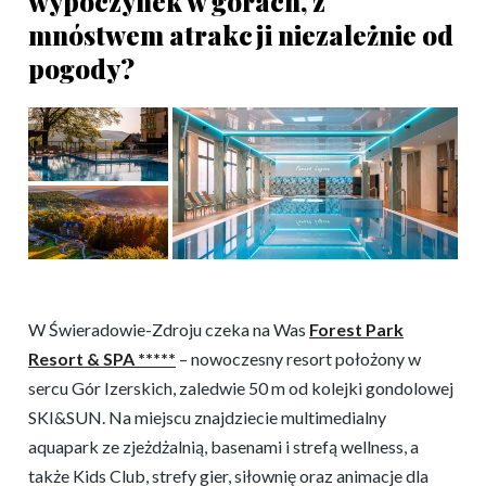
wypoczynek w górach, z
mnóstwem atrakcji niezależnie od
pogody?
W Świeradowie-Zdroju czeka na Was
Forest Park
Resort & SPA *****
– nowoczesny resort położony w
sercu Gór Izerskich, zaledwie 50 m od kolejki gondolowej
SKI&SUN. Na miejscu znajdziecie multimedialny
aquapark ze zjeżdżalnią, basenami i strefą wellness, a
także Kids Club, strefy gier, siłownię oraz animacje dla