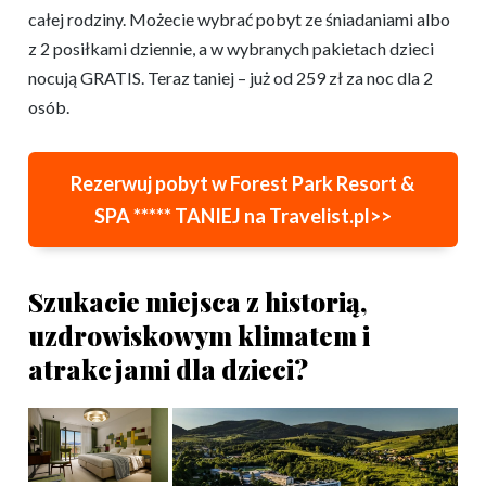
całej rodziny. Możecie wybrać pobyt ze śniadaniami albo
z 2 posiłkami dziennie, a w wybranych pakietach dzieci
nocują GRATIS. Teraz taniej – już od 259 zł za noc dla 2
osób.
Rezerwuj pobyt w Forest Park Resort &
SPA ***** TANIEJ na Travelist.pl>>
Szukacie miejsca z historią,
uzdrowiskowym klimatem i
atrakcjami dla dzieci?