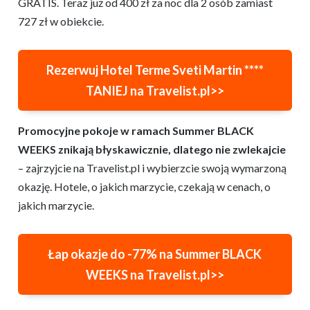
GRATIS. Teraz już od 400 zł za noc dla 2 osób zamiast
727 zł w obiekcie.
Rezerwuj Hotel Terme Sveti Martin ****
TANIEJ na Travelist.pl>>
Promocyjne pokoje w ramach Summer BLACK
WEEKS znikają błyskawicznie, dlatego nie zwlekajcie
– zajrzyjcie na Travelist.pl i wybierzcie swoją wymarzoną
okazję. Hotele, o jakich marzycie, czekają w cenach, o
jakich marzycie.
Łap okazje do -7
7
% na Summer BLACK
WEEK
S na Travelist.pl>>