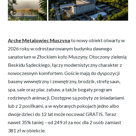
Arche Metalowiec Muszyna
to nowy obiekt otwarty w
2026 roku w odrestaurowanym budynku dawnego
sanatorium w Złockiem koło Muszyny. Otoczony zielenią
Beskidu Sądeckiego, łączy modernistyczny charakter z
nowoczesnym komfortem. Goście mają do dyspozycji
baseny wewnętrzny i zewnętrzny, brodzik, strefę saun,
spa, sale oraz plac zabaw, a także bogaty program
rodzinnych animacji. Dostępne są pobyty ze śniadaniami
lub z 2 posiłkami, a w wybranych pokojach jedno albo
dwoje dzieci do 12 lat może nocować GRATIS. Teraz
nawet 35% taniej – od 249 zł za noc dla 2 osób zamiast
381 zł w obiekcie.