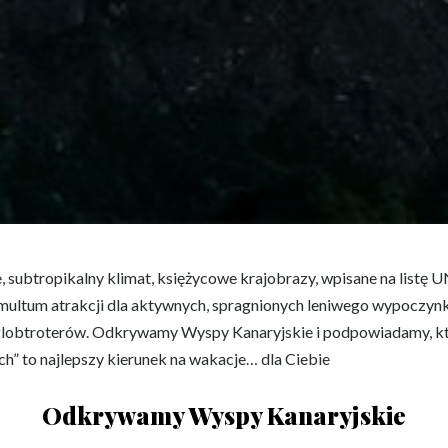
że, subtropikalny klimat, księżycowe krajobrazy, wpisane na list
 multum atrakcji dla aktywnych, spragnionych leniwego wypoczynku
lobtroterów. Odkrywamy Wyspy Kanaryjskie i podpowiadamy, k
ch” to najlepszy kierunek na wakacje… dla Ciebie
Odkrywamy Wyspy Kanaryjskie