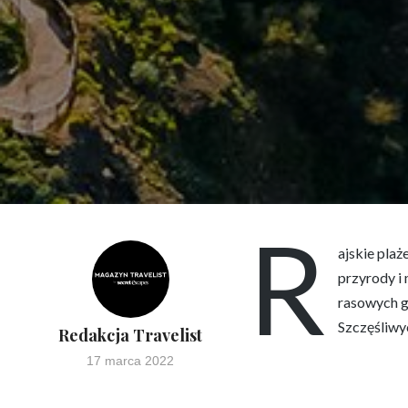
R
ajskie pla
przyrody i
rasowych g
Szczęśliwy
Redakcja Travelist
17 marca 2022