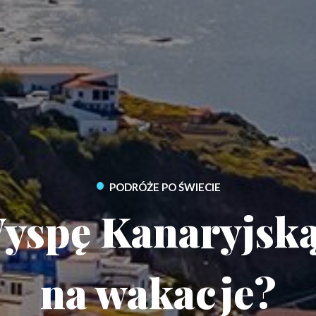
•
PODRÓŻE PO ŚWIECIE
yspę Kanaryjsk
na wakacje?