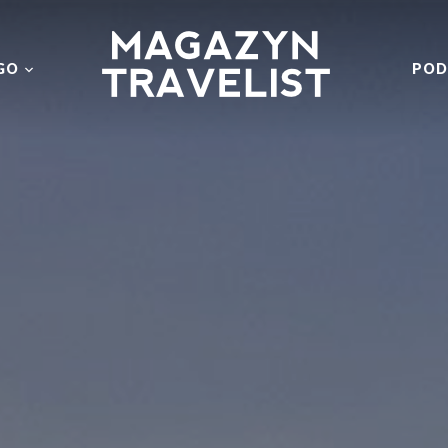
GO
POD