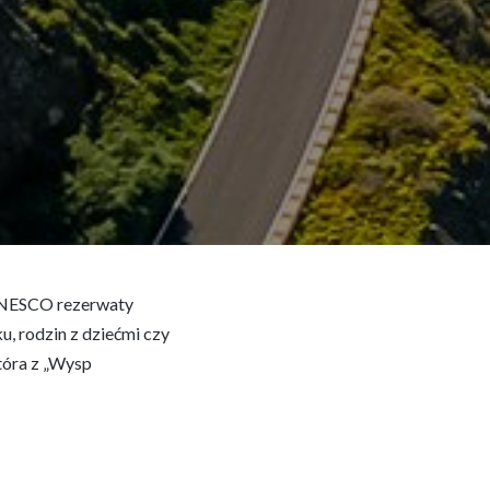
ę UNESCO rezerwaty
, rodzin z dziećmi czy
tóra z „Wysp