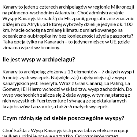
Kanary to jeden z czterech archipelagów w regionie Mikronezji
na północno-wschodnim Atlantyku. Choć administracyjnie
Wyspy Kanaryjskie należą do Hiszpanii, geograficznie znacznie
bliżej im do Afryki, od której wybrzeży dzieli je jedynie ok. 100
km. Macie ochotę na zmianę klimatu z umiarkowanego na
oceaniczno-subtropikalny bez konieczności użycia paszportu?
Taka opcja tylko na Kanarach – to jedyne miejsce w UE, gdzie
zima ma wjazd wzbroniony.
Il
e jest wysp w archipelagu?
Kanary to archipelag złożony z 13 elementów – 7 dużych wysp i
6 mniejszych wysepek. Największą (i najsłynniejszą) z wysp
kanaryjskich jest Teneryfa. Wraz z Gran Canarią, La Palmą, La
Gomerą i El Hierro wchodzi w skład tzw. wysp zachodnich. Do
wysp wschodnich zalicza się 2 duże wyspy, w tym najstarszą z
nich wszystkich Fuerteventurę i słynącą ze spektakularnych
krajobrazów Lanzarote, a także 6 małych wysepek.
Czym różnią się od siebie poszczególne wyspy?
Choć każda z Wysp Kanaryjskich powstała w efekcie erupcji
wulkanu, różni je prawie wszystko. Od rozmiarów przez