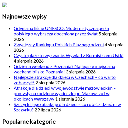
Najnowsze wpisy
Gdynia na liście UNESCO. Modernistyczna perła
polskiego wybrzeża doceniona przez świat
5 sierpnia
2026
Zwycięzcy Rankingu Polskich Plaż nagrodzeni
4 sierpnia
2026
Czyste plaże to wyzwanie. Wywiad z Burmistrzem Ustki
4 sierpnia 2026
Gdzie na weekend z Poznania? Najlepsze miejsca na
weekend blisko Poznania!
3 sierpnia 2026
Najlepsze atrakcje dla dzieci w Czechach – co warto
zobaczyć?
2 sierpnia 2026
Atrakcje dla dzieci w województwie mazowieckim –
pomysły na rodzinne wycieczki po Mazowszu i w
okolicach Warszawy
1 sierpnia 2026
Szczyrk i jego atrakcje dla dzieci – co robić z dziećmi w
Szczyrku?
29 lipca 2026
Popularne kategorie