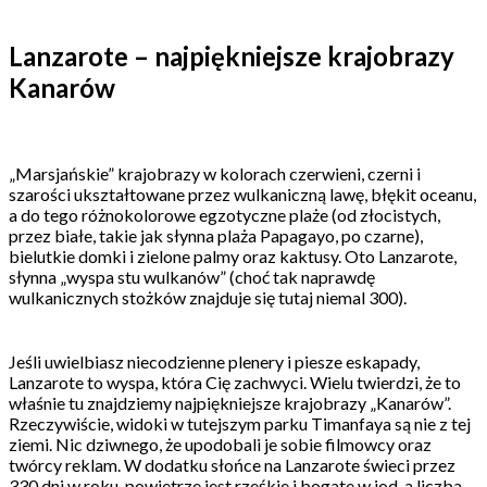
Lanzarote – najpiękniejsze krajobrazy
Kanarów
„Marsjańskie” krajobrazy w kolorach czerwieni, czerni i
szarości ukształtowane przez wulkaniczną lawę, błękit oceanu,
a do tego różnokolorowe egzotyczne plaże (od złocistych,
przez białe, takie jak słynna plaża Papagayo, po czarne),
bielutkie domki i zielone palmy oraz kaktusy. Oto Lanzarote,
słynna „wyspa stu wulkanów” (choć tak naprawdę
wulkanicznych stożków znajduje się tutaj niemal 300).
Jeśli uwielbiasz niecodzienne plenery i piesze eskapady,
Lanzarote to wyspa, która Cię zachwyci. Wielu twierdzi, że to
właśnie tu znajdziemy najpiękniejsze krajobrazy „Kanarów”.
Rzeczywiście, widoki w tutejszym parku Timanfaya są nie z tej
ziemi. Nic dziwnego, że upodobali je sobie filmowcy oraz
twórcy reklam. W dodatku słońce na Lanzarote świeci przez
330 dni w roku, powietrze jest rześkie i bogate w jod, a liczba