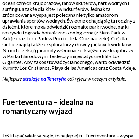
oceanicznych krajobrazów, fanów skuterów, nart wodnych i
surfingu, a także dla kite- i windsurferów. Jednak ta
zróżnicowana wyspa jest polecana nie tylko amatorom
uprawiania sportów wodnych. Świetnie odnajdą się tu rodziny z
dziećmi, które mogą odwiedzić rozmaite parki wodne, parki
rozrywki i ogrody botaniczno-zoologiczne (z Siam Park w
Adeje oraz Loro Park w Puerto de la Cruz na czele). Coś dla
siebie znajdą także eksploratorzy i łowcy pięknych widoków.
Na nich czekają piramidy w Güímarze, księżycowe krajobrazy
w Parku Narodowym Teide czy majestatyczne klify Los
Gigantes. Aby zakosztować życia nocnego, warto odwiedzić
kurorty Los Cristianos, Playa de las Americas oraz Costa Adeje.
Najlepsze
atrakcje na Teneryfie
odkryjesz w naszym artykule.
Fuerteventura – idealna na
romantyczny wyjazd
Jeśli łapać wiatr w żagle, to najlepiej tu. Fuerteventura – wyspa