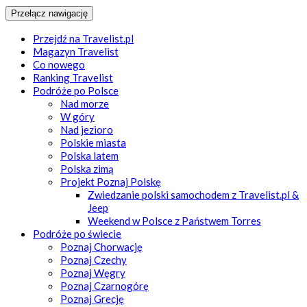
Przełącz nawigację
Przejdź na Travelist.pl
Magazyn Travelist
Co nowego
Ranking Travelist
Podróże po Polsce
Nad morze
W góry
Nad jezioro
Polskie miasta
Polska latem
Polska zimą
Projekt Poznaj Polskę
Zwiedzanie polski samochodem z Travelist.pl &
Jeep
Weekend w Polsce z Państwem Torres
Podróże po świecie
Poznaj Chorwację
Poznaj Czechy
Poznaj Węgry
Poznaj Czarnogórę
Poznaj Grecję