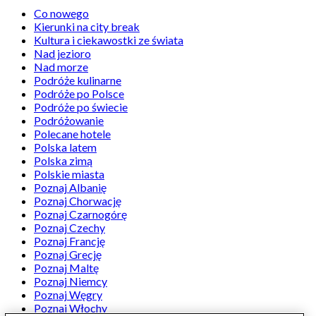
Co nowego
Kierunki na city break
Kultura i ciekawostki ze świata
Nad jezioro
Nad morze
Podróże kulinarne
Podróże po Polsce
Podróże po świecie
Podróżowanie
Polecane hotele
Polska latem
Polska zimą
Polskie miasta
Poznaj Albanię
Poznaj Chorwację
Poznaj Czarnogórę
Poznaj Czechy
Poznaj Francję
Poznaj Grecję
Poznaj Maltę
Poznaj Niemcy
Poznaj Węgry
Poznaj Włochy