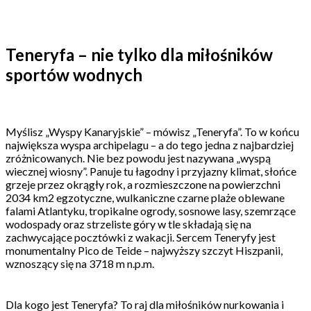
Teneryfa – nie tylko dla miłośników
sportów wodnych
Myślisz „Wyspy Kanaryjskie” – mówisz „Teneryfa”. To w końcu
największa wyspa archipelagu – a do tego jedna z najbardziej
zróżnicowanych. Nie bez powodu jest nazywana „wyspą
wiecznej wiosny”. Panuje tu łagodny i przyjazny klimat, słońce
grzeje przez okrągły rok, a rozmieszczone na powierzchni
2034 km2 egzotyczne, wulkaniczne czarne plaże oblewane
falami Atlantyku, tropikalne ogrody, sosnowe lasy, szemrzące
wodospady oraz strzeliste góry w tle składają się na
zachwycające pocztówki z wakacji. Sercem Teneryfy jest
monumentalny Pico de Teide – najwyższy szczyt Hiszpanii,
wznoszący się na 3718 m n.p.m.
Dla kogo jest Teneryfa? To raj dla miłośników nurkowania i