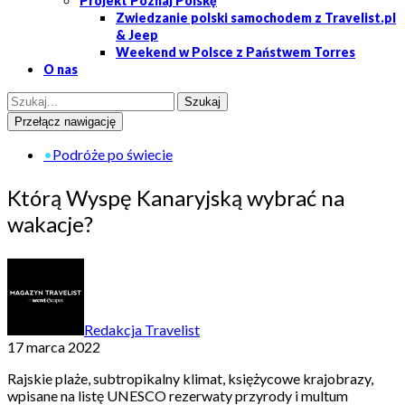
Projekt Poznaj Polskę
Zwiedzanie polski samochodem z Travelist.pl
& Jeep
Weekend w Polsce z Państwem Torres
O nas
Przełącz nawigację
•
Podróże po świecie
Którą Wyspę Kanaryjską wybrać na
wakacje?
Redakcja Travelist
17 marca 2022
Rajskie plaże, subtropikalny klimat, księżycowe krajobrazy,
wpisane na listę UNESCO rezerwaty przyrody i multum