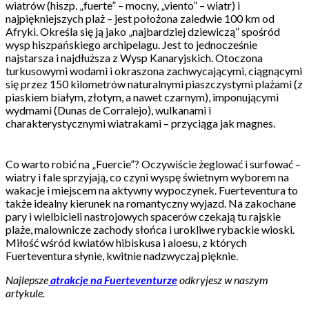
wiatrów (hiszp. „fuerte” – mocny, „viento” – wiatr) i
najpiękniejszych plaż – jest położona zaledwie 100 km od
Afryki. Określa się ją jako „najbardziej dziewiczą” spośród
wysp hiszpańskiego archipelagu. Jest to jednocześnie
najstarsza i najdłuższa z Wysp Kanaryjskich. Otoczona
turkusowymi wodami i okraszona zachwycającymi, ciągnącymi
się przez 150 kilometrów naturalnymi piaszczystymi plażami (z
piaskiem białym, złotym, a nawet czarnym), imponującymi
wydmami (Dunas de Corralejo), wulkanami i
charakterystycznymi wiatrakami – przyciąga jak magnes.
Co warto robić na „Fuercie”? Oczywiście żeglować i surfować –
wiatry i fale sprzyjają, co czyni wyspę świetnym wyborem na
wakacje i miejscem na aktywny wypoczynek. Fuerteventura to
także idealny kierunek na romantyczny wyjazd. Na zakochane
pary i wielbicieli nastrojowych spacerów czekają tu rajskie
plaże, malownicze zachody słońca i urokliwe rybackie wioski.
Miłość wśród kwiatów hibiskusa i aloesu, z których
Fuerteventura słynie, kwitnie nadzwyczaj pięknie.
Najlepsze
atrakcje na Fuerteventurze
odkryjesz w naszym
artykule.