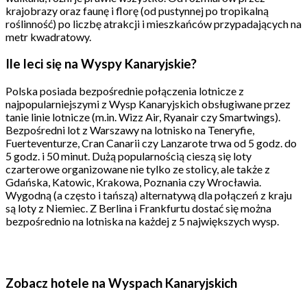
krajobrazy oraz faunę i florę (od pustynnej po tropikalną
roślinność) po liczbę atrakcji i mieszkańców przypadających na
metr kwadratowy.
I
le leci się na Wyspy Kanaryjskie?
Polska posiada bezpośrednie połączenia lotnicze z
najpopularniejszymi z Wysp Kanaryjskich obsługiwane przez
tanie linie lotnicze (m.in. Wizz Air, Ryanair czy Smartwings).
Bezpośredni lot z Warszawy na lotnisko na Teneryfie,
Fuerteventurze, Cran Canarii czy Lanzarote trwa od 5 godz. do
5 godz. i 50 minut. Dużą popularnością cieszą się loty
czarterowe organizowane nie tylko ze stolicy, ale także z
Gdańska, Katowic, Krakowa, Poznania czy Wrocławia.
Wygodną (a często i tańszą) alternatywą dla połączeń z kraju
są loty z Niemiec. Z Berlina i Frankfurtu dostać się można
bezpośrednio na lotniska na każdej z 5 największych wysp.
Zobacz hotele na Wyspach Kanaryjskich