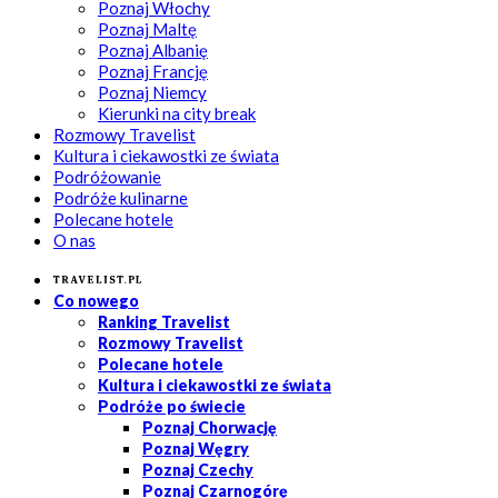
Poznaj Włochy
Poznaj Maltę
Poznaj Albanię
Poznaj Francję
Poznaj Niemcy
Kierunki na city break
Rozmowy Travelist
Kultura i ciekawostki ze świata
Podróżowanie
Podróże kulinarne
Polecane hotele
O nas
Travelist.pl
Co nowego
Ranking Travelist
Rozmowy Travelist
Polecane hotele
Kultura i ciekawostki ze świata
Podróże po świecie
Poznaj Chorwację
Poznaj Węgry
Poznaj Czechy
Poznaj Czarnogórę