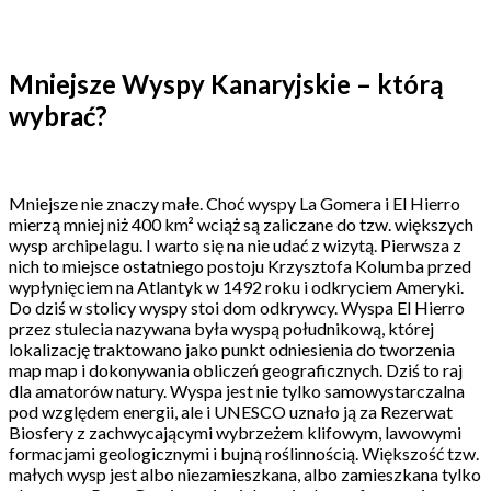
Mniejsze Wyspy Kanaryjskie – którą
wybrać?
Mniejsze nie znaczy małe. Choć wyspy La Gomera i El Hierro
mierzą mniej niż 400 km² wciąż są zaliczane do tzw. większych
wysp archipelagu. I warto się na nie udać z wizytą. Pierwsza z
nich to miejsce ostatniego postoju Krzysztofa Kolumba przed
wypłynięciem na Atlantyk w 1492 roku i odkryciem Ameryki.
Do dziś w stolicy wyspy stoi dom odkrywcy. Wyspa El Hierro
przez stulecia nazywana była wyspą południkową, której
lokalizację traktowano jako punkt odniesienia do tworzenia
map map i dokonywania obliczeń geograficznych. Dziś to raj
dla amatorów natury. Wyspa jest nie tylko samowystarczalna
pod względem energii, ale i UNESCO uznało ją za Rezerwat
Biosfery z zachwycającymi wybrzeżem klifowym, lawowymi
formacjami geologicznymi i bujną roślinnością. Większość tzw.
małych wysp jest albo niezamieszkana, albo zamieszkana tylko