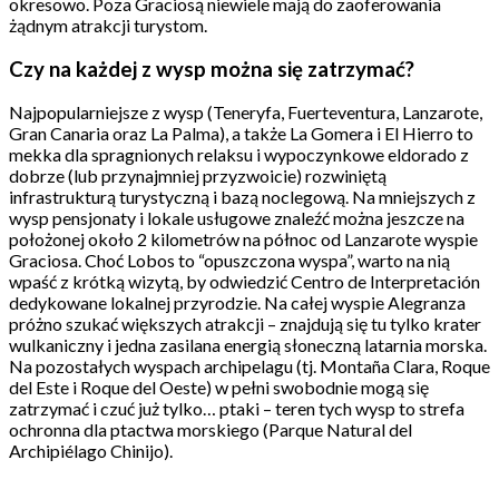
okresowo. Poza Graciosą niewiele mają do zaoferowania
żądnym atrakcji turystom.
Czy na każdej z wysp można się zatrzymać?
Najpopularniejsze z wysp (Teneryfa, Fuerteventura, Lanzarote,
Gran Canaria oraz La Palma), a także La Gomera i El Hierro to
mekka dla spragnionych relaksu i wypoczynkowe eldorado z
dobrze (lub przynajmniej przyzwoicie) rozwiniętą
infrastrukturą turystyczną i bazą noclegową. Na mniejszych z
wysp pensjonaty i lokale usługowe znaleźć można jeszcze na
położonej około 2 kilometrów na północ od Lanzarote wyspie
Graciosa. Choć Lobos to “opuszczona wyspa”, warto na nią
wpaść z krótką wizytą, by odwiedzić Centro de Interpretación
dedykowane lokalnej przyrodzie. Na całej wyspie Alegranza
próżno szukać większych atrakcji – znajdują się tu tylko krater
wulkaniczny i jedna zasilana energią słoneczną latarnia morska.
Na pozostałych wyspach archipelagu (tj. Montaña Clara, Roque
del Este i Roque del Oeste) w pełni swobodnie mogą się
zatrzymać i czuć już tylko… ptaki – teren tych wysp to strefa
ochronna dla ptactwa morskiego (Parque Natural del
Archipiélago Chinijo).