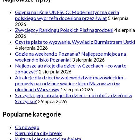
Gdynia na liście UNESCO. Modernistyczna perła
polskiego wybrzeża doceniona przez świat
5 sierpnia
2026
Zwycięzcy Rankingu Polskich Plaż nagrodzeni
4 sierpnia
2026
Czyste plaże to wyzwanie. Wywiad z Burmistrzem Ustki
4 sierpnia 2026
Gdzie na weekend z Poznania? Najlepsze miejsca na
weekend blisko Poznania!
3 sierpnia 2026
Najlepsze atrakcje dla dzieci w Czechach – co warto
zobaczyć?
2 sierpnia 2026
Atrakcje dla dzieci w województwie mazowieckim –
pomysły na rodzinne wycieczki po Mazowszu i w
okolicach Warszawy
1 sierpnia 2026
Szczyrk i jego atrakcje dla dzieci – co robić z dziećmi w
Szczyrku?
29 lipca 2026
Popularne kategorie
Co nowego
Kierunki na city break
Kultura i ciekawostki ze świata