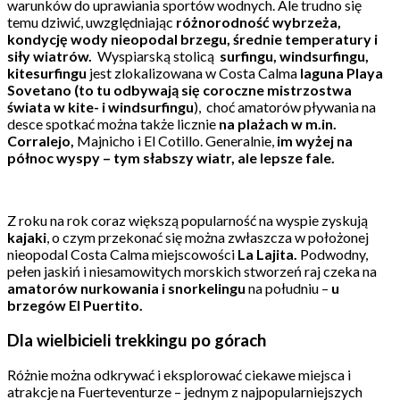
warunków do uprawiania sportów wodnych. Ale trudno się
temu dziwić, uwzględniając
różnorodność wybrzeża,
kondycję wody nieopodal brzegu, średnie temperatury i
siły wiatrów.
Wyspiarską stolicą
surfingu, windsurfingu,
kitesurfingu
jest zlokalizowana w Costa Calma
laguna Playa
Sovetano (to tu odbywają się coroczne mistrzostwa
świata w kite- i windsurfingu
), choć amatorów pływania na
desce spotkać można także licznie
na plażach w m.in.
Corralejo,
Majnicho i El Cotillo. Generalnie,
im wyżej na
północ wyspy – tym słabszy wiatr, ale lepsze fale.
Z roku na rok coraz większą popularność na wyspie zyskują
kajaki
, o czym przekonać się można zwłaszcza w położonej
nieopodal Costa Calma miejscowości
La Lajita.
Podwodny,
pełen jaskiń i niesamowitych morskich stworzeń raj czeka na
amatorów nurkowania i snorkelingu
na południu –
u
brzegów El Puertito.
Dla wielbicieli trekkingu po górach
Różnie można odkrywać i eksplorować ciekawe miejsca i
atrakcje na Fuerteventurze – jednym z najpopularniejszych