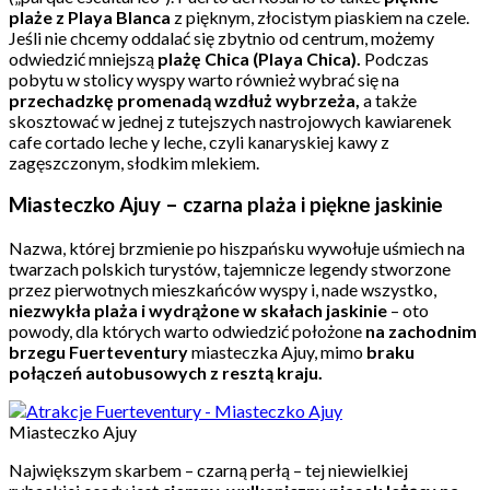
plaże z Playa Blanca
z pięknym, złocistym piaskiem na czele.
Jeśli nie chcemy oddalać się zbytnio od centrum, możemy
odwiedzić mniejszą
plażę Chica (Playa Chica).
Podczas
pobytu w stolicy wyspy warto również wybrać się na
przechadzkę promenadą wzdłuż wybrzeża,
a także
skosztować w jednej z tutejszych nastrojowych kawiarenek
cafe cortado leche y leche, czyli kanaryskiej kawy z
zagęszczonym, słodkim mlekiem.
Miasteczko Ajuy – czarna plaża i piękne jaskinie
Nazwa, której brzmienie po hiszpańsku wywołuje uśmiech na
twarzach polskich turystów, tajemnicze legendy stworzone
przez pierwotnych mieszkańców wyspy i, nade wszystko,
niezwykła plaża i wydrążone w skałach jaskinie
– oto
powody, dla których warto odwiedzić położone
na zachodnim
brzegu Fuerteventury
miasteczka Ajuy, mimo
braku
połączeń autobusowych z resztą kraju.
Miasteczko Ajuy
Największym skarbem – czarną perłą – tej niewielkiej