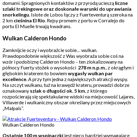
domami. Spragnionych kontaktów z przyrodą ucieszą
liczne
szlaki trekingowe oraz doskonałe warunki do uprawiania
snorkelingu
. Islote de Lobos łączy z Fuerteventurą szeroka na
2 km
cieśnina El Río
. Rejsy promem z portu w Corralejo do
portu El Muelle trwają kwadrans.
Wulkan Calderon Hondo
Zamknijcie oczy i wyobraźcie sobie… wulkan.
Prawdopodobnie większość z Was wyobraża sobie coś na
wzór i podobiznę Calderon Hondo – ten zlokalizowany na
północy Fuerty stożek o wysokości
278 m n.p.m
., z okrągłym i
głębokim kraterem to bowiem
wygasły wulkan par
excellence
. A przy tym jedna z największych atrakcji wyspy.
Na szczyt wulkanu, tuż na krawędź krateru, prowadzi dobrze
oznakowany
szlak o długości ok. 5 km
, z którego
rozpościerają się spektakularne widoki na miejscowość Lajares,
Villaverde i wulkaniczny obszar określany przez miejscowych
„Malpais”.
Wulkan Calderon Hondo
Ostatnie 100 m wspinaczki
jest nieco bardziej wymagające