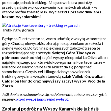
pozostaje jednak trekking. Miejscowe biura podróży
prześcigają się w proponowaniu rozmaitych atrakcji – w
ofercie można znaleźć m.in.
wycieczki z przewodnikiem i…
kozami wyspiarskimi.
Trekking w górach
Będąc na Fuerteventurze, warto udać się z wizytą w tamtejsze
góry. Choć są niewysokie, oferują niezapomniane przeżycia i
piękne widoki. Do tych najpiękniejszych zaliczyć trzeba te
rozpościerające się z szczytu
świętej Góra Tindaya w
północno-zachodnie
j części wyspy, nieopodal La Oliva, albo z
najpiękniejszego punktu widokowego na na Fuerteventurze –
Mirador de Morro Velosa (tu akurat da się podjechać
samochdem). Częsty cel kilkugodzinnych wycieczek
trekkingowych na wyspie stanowią
szlak Vallebrón
,
wulkan
Calderon Hondo
oraz
najwyższy szczyt wyspy Pico de la
Zarza.
Jeśli dopiero zastanawiasz się nad Kanarami, zobacz artykuł, gdzie
piszemy,
którą wyspę kanaryjską wybrać.
Zaplanuj podróż na Wyspy Kanaryjskie już dziś