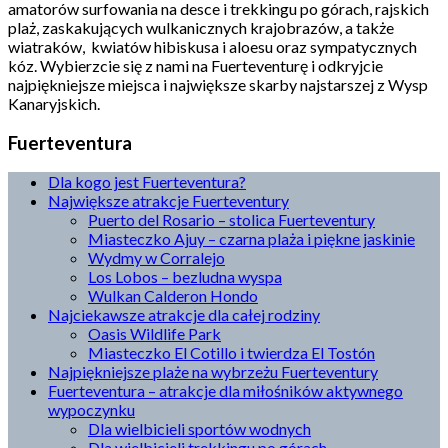
amatorów surfowania na desce i trekkingu po górach, rajskich
plaż, zaskakujących wulkanicznych krajobrazów, a także
wiatraków, kwiatów hibiskusa i aloesu oraz sympatycznych
kóz. Wybierzcie się z nami na Fuerteventurę i odkryjcie
najpiękniejsze miejsca i największe skarby najstarszej z Wysp
Kanaryjskich.
Fuerteventura
Dla kogo jest Fuerteventura?
Największe atrakcje Fuerteventury
Puerto del Rosario – stolica Fuerteventury
Miasteczko Ajuy – czarna plaża i piękne jaskinie
Wydmy w Corralejo
Los Lobos – bezludna wyspa
Wulkan Calderon Hondo
Najciekawsze atrakcje dla całej rodziny
Oasis Wildlife Park
Miasteczko El Cotillo i twierdza El Tostón
Najpiękniejsze plaże na wybrzeżu Fuerteventury
Fuerteventura – atrakcje dla miłośników aktywnego
wypoczynku
Dla wielbicieli sportów wodnych
Dla wielbicieli trekkingu po górach