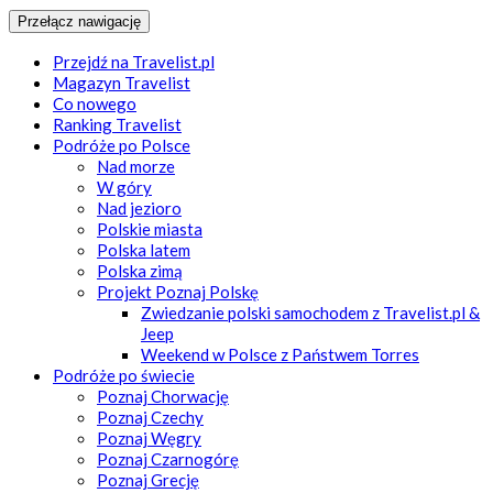
Przełącz nawigację
Przejdź na Travelist.pl
Magazyn Travelist
Co nowego
Ranking Travelist
Podróże po Polsce
Nad morze
W góry
Nad jezioro
Polskie miasta
Polska latem
Polska zimą
Projekt Poznaj Polskę
Zwiedzanie polski samochodem z Travelist.pl &
Jeep
Weekend w Polsce z Państwem Torres
Podróże po świecie
Poznaj Chorwację
Poznaj Czechy
Poznaj Węgry
Poznaj Czarnogórę
Poznaj Grecję