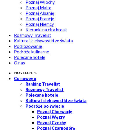
Poznaj Włochy
Poznaj Maltę
Poznaj Albanię
Poznaj Francję
Poznaj Niemcy
Kierunki na city break
Rozmowy Travelist
Kultura i ciekawostki ze świata
Podróżowanie
Podróże kulinarne
Polecane hotele
O nas
Travelist.pl
Co nowego
Ranking Travelist
Rozmowy Travelist
Polecane hotele
Kultura i ciekawostki ze świata
Podróże po świecie
Poznaj Chorwację
Poznaj Węgry
Poznaj Czechy
Poznaj Czarnogórę