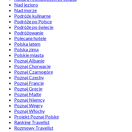
Nad jezioro
Nad morze
Podróże kulinarne
Podróże po Polsce
Podróże po świecie
Podróżowanie
Polecane hotele
Polska latem
Polska zimą
Polskie miasta
Poznaj Albanię
Poznaj Chorwację
Poznaj Czarnogórę
Poznaj Czechy
Poznaj Francję
Poznaj Grecję
Poznaj Maltę
Poznaj Niemcy
Poznaj Węgry
Poznaj Włochy
Projekt Poznaj Polskę
Ranking Travelist
Rozmowy Travelist