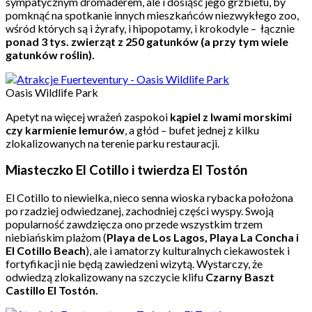
sympatycznym dromaderem, ale i dosiąść jego grzbietu, by
pomknąć na spotkanie innych mieszkańców niezwykłego zoo,
wśród których są i żyrafy, i hipopotamy, i krokodyle – łącznie
ponad 3 tys. zwierząt z 250 gatunków (a przy tym wiele
gatunków roślin).
Oasis Wildlife Park
Apetyt na więcej wrażeń zaspokoi
kąpiel z lwami morskimi
czy karmienie lemurów
, a głód – bufet jednej z kilku
zlokalizowanych na terenie parku restauracji.
Miasteczko El Cotillo i twierdza El Tostón
El Cotillo to niewielka, nieco senna wioska rybacka położona
po rzadziej odwiedzanej, zachodniej części wyspy. Swoją
popularność zawdzięcza ono przede wszystkim trzem
niebiańskim plażom (
Playa de Los Lagos, Playa La Concha i
El Cotillo Beach
), ale i amatorzy kulturalnych ciekawostek i
fortyfikacji nie będą zawiedzeni wizytą. Wystarczy, że
odwiedzą zlokalizowany na szczycie klifu
Czarny Baszt
Castillo El Tostón.