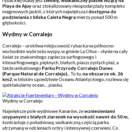
rybackiej osady jest
ciemny, wulkaniczny piasek leżący na
Playa de Ajuy
oraz zlokalizowany nieopodal plaży kompleks
magmowych jaskiń, z których największa
i dostępna do
podziwiania z bliska Caleta Negra
mierzy ponad 500 m
głębokości.
Wydmy w Corralejo
Corralejo – urokliwa miejscowość rybacka na północno-
wschodnim wybrzeżu wyspy, w gminie La Oliva – słynie na cały
świat ze znakomitego zaplecza surfingowego i
kitesurfingowego, pięknych, białych, piaszczystych plaż, a
także unikatowego
Parku Przyrody Corralejo Dunes
(Parque Natural de Corralejo)..
To tu,
na obszarze ok. 26
km2
, w bliskim sąsiedztwie Oceanu Atlantyckiego, rozlewa się
spektakularny ocean… piasku.
Wydmy w Corralejo
Największe pole wydmowe Kanarów, ze
wzniesieniami
usypanymi z białych ziarenek na wysokość nawet do 50 m,
kontrastuje z południową, wulkaniczną częścią parku
utrzymaną w odcieniach ochry i intensywnej czerwieni. Co