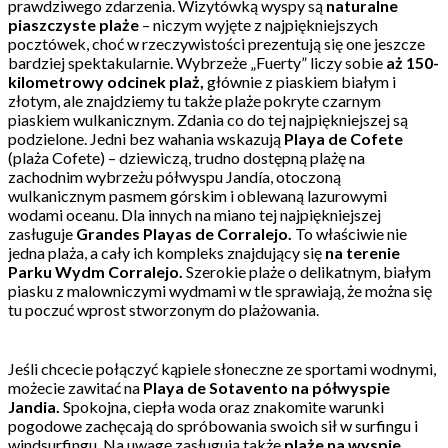
prawdziwego zdarzenia. Wizytówką wyspy są
naturalne
piaszczyste plaże
– niczym wyjęte z najpiękniejszych
pocztówek, choć w rzeczywistości prezentują się one jeszcze
bardziej spektakularnie. Wybrzeże „Fuerty” liczy sobie
aż 150-
kilometrowy odcinek plaż,
głównie z piaskiem białym i
złotym, ale znajdziemy tu także plaże pokryte czarnym
piaskiem wulkanicznym. Zdania co do tej najpiękniejszej są
podzielone. Jedni bez wahania wskazują
Playa de Cofete
(plaża Cofete) – dziewiczą, trudno dostępną plażę na
zachodnim wybrzeżu półwyspu Jandía, otoczoną
wulkanicznym pasmem górskim i oblewaną lazurowymi
wodami oceanu. Dla innych na miano tej najpiękniejszej
zasługuje
Grandes Playas de Corralejo.
To właściwie nie
jedna plaża, a cały ich kompleks znajdujący się
na terenie
Parku Wydm Corralejo.
Szerokie plaże o delikatnym, białym
piasku z malowniczymi wydmami w tle sprawiają, że można się
tu poczuć wprost stworzonym do plażowania.
Jeśli chcecie połączyć kąpiele słoneczne ze sportami wodnymi,
możecie zawitać na
Playa de Sotavento na półwyspie
Jandia.
Spokojna, ciepła woda oraz znakomite warunki
pogodowe zachęcają do spróbowania swoich sił w surfingu i
windsurfingu. Na uwagę zasługują także
plaże na wyspie