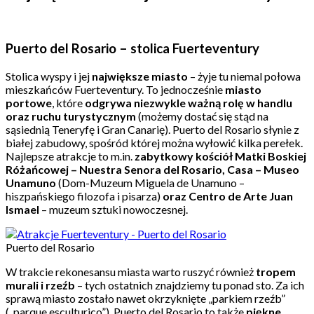
Puerto del Rosario – stolica Fuerteventury
Stolica wyspy i jej
największe miasto
– żyje tu niemal połowa
mieszkańców Fuerteventury. To jednocześnie
miasto
portowe
, które
odgrywa niezwykle ważną rolę w handlu
oraz ruchu turystycznym
(możemy dostać się stąd na
sąsiednią Teneryfę i Gran Canarię). Puerto del Rosario słynie z
białej zabudowy, spośród której można wyłowić kilka perełek.
Najlepsze atrakcje to m.in.
zabytkowy kościół Matki Boskiej
Różańcowej – Nuestra Senora del Rosario, Casa – Museo
Unamuno
(Dom-Muzeum Miguela de Unamuno –
hiszpańskiego filozofa i pisarza)
oraz Centro de Arte Juan
Ismael
– muzeum sztuki nowoczesnej.
Puerto del Rosario
W trakcie rekonesansu miasta warto ruszyć również
tropem
murali i rzeźb
– tych ostatnich znajdziemy tu ponad sto. Za ich
sprawą miasto zostało nawet okrzyknięte „parkiem rzeźb”
(„parque esculturico”). Puerto del Rosario to także
piękne