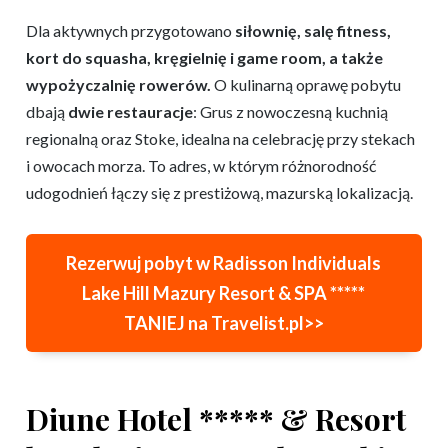
Dla aktywnych przygotowano
siłownię, salę fitness,
kort do squasha, kręgielnię i game room, a także
wypożyczalnię rowerów.
O kulinarną oprawę pobytu
dbają
dwie restauracje
: Grus z nowoczesną kuchnią
regionalną oraz Stoke, idealna na celebrację przy stekach
i owocach morza. To adres, w którym różnorodność
udogodnień łączy się z prestiżową, mazurską lokalizacją.
Rezerwuj pobyt w Radisson Individuals
Lake Hill Mazury Resort & SPA *****
TANIEJ na Travelist.pl>>
Diune Hotel ***** & Resort