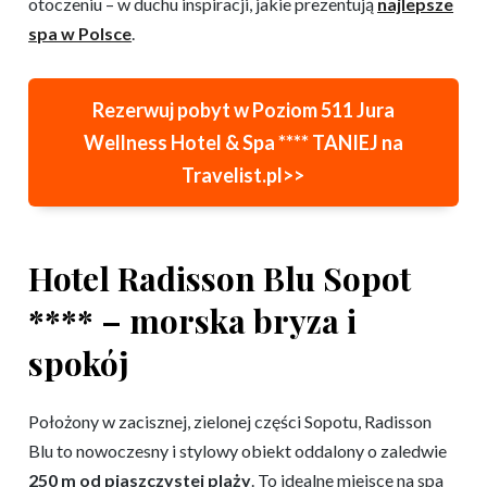
otoczeniu – w duchu inspiracji, jakie prezentują
najlepsze
spa w Polsce
.
Rezerwuj pobyt w
Poziom 511 Jura
Wellness Hotel & Spa ****
TANIEJ na
Travelist.pl>>
Hotel Radisson Blu Sopot
**** – morska bryza i
spokój
Położony w zacisznej, zielonej części Sopotu, Radisson
Blu to nowoczesny i stylowy obiekt oddalony o zaledwie
250 m od piaszczystej plaży
. To idealne miejsce na spa