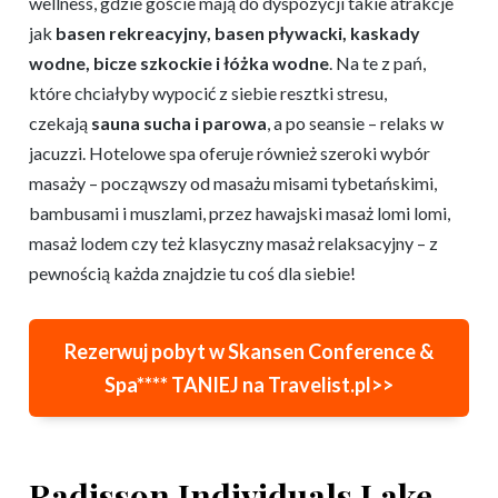
wellness, gdzie goście mają do dyspozycji takie atrakcje
jak
basen rekreacyjny, basen pływacki, kaskady
wodne, bicze szkockie i łóżka wodne
. Na te z pań,
które chciałyby wypocić z siebie resztki stresu,
czekają
sauna sucha i parowa
, a po seansie – relaks w
jacuzzi. Hotelowe spa oferuje również szeroki wybór
masaży – począwszy od masażu misami tybetańskimi,
bambusami i muszlami, przez hawajski masaż lomi lomi,
masaż lodem czy też klasyczny masaż relaksacyjny – z
pewnością każda znajdzie tu coś dla siebie!
Rezerwuj pobyt w Skansen Conference &
Spa****
TANIEJ na Travelist.pl>>
Radisson Individuals Lake