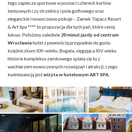
tego zaplecze sportowe w postaci czterech kortów
tenisowych czy strzelnicy i pola golfowego oraz
eleganckie i nowoczesne pokoje – Zamek Topacz Resort
& Art Spa **** to propozycja dla tych pań, które cenią
luksus. Położony zaledwie
20 minut jazdy od centrum
Wrocławia
hotel z pewnością przypadnie do gustu
księżniczkom XXI-wieku. Bogata, sięgająca XIV wieku
historia kompleksu zamkowego splata się tu z
wachlarzem nowoczesnych rozwiązań i atrakcji, czego
kwintesencją jest
wizyta w hotelowym ART SPA.