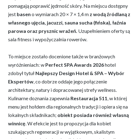
pomagają poprawić jędrność skóry. Na miejscu dostępny
jest
basen
o wymiarach 20 × 7 × 1,4 m
z wodą źródlaną z
własnego ujęcia, jacuzzi, sauna sucha (fińska), łaźnia
parowa oraz prysznic wrażeń.
Uzupełnieniem oferty są
sala fitness i wypożyczalnia rowerów.
To miejsce zostało docenione także w branżowych
wyróżnieniach: w
Perfect SPA Awards 2026
hotel
zdobył tytuł
Najlepszy Design Hotel & SPA – Wybór
Ekspertów
, co dobrze oddaje jego połączenie
architektury, natury i dopracowanej strefy wellness.
Kulinarne doznania zapewnia
Restauracja 511
, w której
menu jest hołdem dla regionalnych tradycji i opiera się na
lokalnych składnikach;
obiekt posiada również własną
winnicę
. W efekcie jest to propozycja dla kobiet
szukających regeneracji w wyjątkowym, skalistym