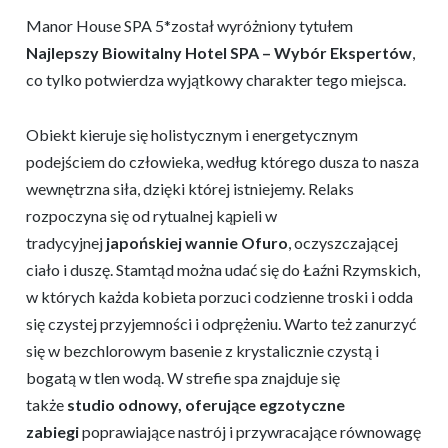
Manor House SPA 5*został wyróżniony tytułem
Najlepszy Biowitalny Hotel SPA – Wybór Ekspertów
,
co tylko potwierdza wyjątkowy charakter tego miejsca.
Obiekt kieruje się holistycznym i energetycznym
podejściem do człowieka, według którego dusza to nasza
wewnętrzna siła, dzięki której istniejemy. Relaks
rozpoczyna się od rytualnej kąpieli w
tradycyjnej
japońskiej wannie Ofuro
, oczyszczającej
ciało i duszę. Stamtąd można udać się do Łaźni Rzymskich,
w których każda kobieta porzuci codzienne troski i odda
się czystej przyjemności i odprężeniu. Warto też zanurzyć
się w bezchlorowym basenie z krystalicznie czystą i
bogatą w tlen wodą. W strefie spa znajduje się
także
studio odnowy, oferujące egzotyczne
zabiegi
poprawiające nastrój i przywracające równowagę