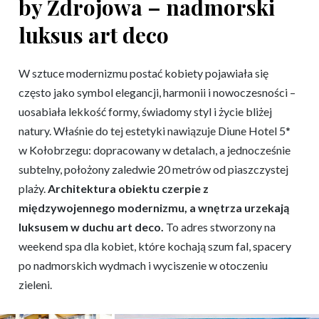
by Zdrojowa – nadmorski
luksus art deco
W sztuce modernizmu postać kobiety pojawiała się
często jako symbol elegancji, harmonii i nowoczesności –
uosabiała lekkość formy, świadomy styl i życie bliżej
natury. Właśnie do tej estetyki nawiązuje Diune Hotel 5*
w Kołobrzegu: dopracowany w detalach, a jednocześnie
subtelny, położony zaledwie 20 metrów od piaszczystej
plaży.
Architektura obiektu czerpie z
międzywojennego modernizmu, a wnętrza urzekają
luksusem w duchu art deco.
To adres stworzony na
weekend spa dla kobiet, które kochają szum fal, spacery
po nadmorskich wydmach i wyciszenie w otoczeniu
zieleni.