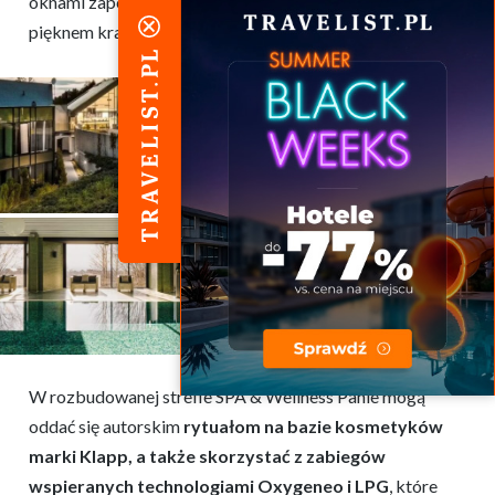
oknami zapewniają stały kontakt z zielenią i surowym
pięknem krajobrazu.
W rozbudowanej strefie SPA & Wellness Panie mogą
oddać się autorskim
rytuałom na bazie kosmetyków
marki Klapp, a także skorzystać z zabiegów
wspieranych technologiami Oxygeneo i LPG
, które