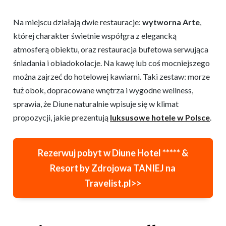
Na miejscu działają dwie restauracje:
wytworna Arte
,
której charakter świetnie współgra z elegancką
atmosferą obiektu, oraz restauracja bufetowa serwująca
śniadania i obiadokolacje. Na kawę lub coś mocniejszego
można zajrzeć do hotelowej kawiarni. Taki zestaw: morze
tuż obok, dopracowane wnętrza i wygodne wellness,
sprawia, że Diune naturalnie wpisuje się w klimat
propozycji, jakie prezentują
luksusowe hotele w Polsce
.
Rezerwuj pobyt w
Diune Hotel ***** &
Resort by Zdrojowa
TANIEJ na
Travelist.pl>>