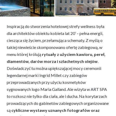
Inspiracją do stworzenia hotelowej strefy wellness była
dla architektów obiektu kobieta lat 20’ – pełna energii,
ciesząca się życiem, przełamująca schematy. Z myślą o
takiej niewieście skomponowano ofertę zabiegową, w
menu której królują
rytuały z użyciem kawioru, pereł,
diamentów, darów morza i szlachetnych olejów
.
Doświadczyć tu można upiększającej mocy ceremonii
legendarnej marki Ingrid Millet czy zabiegów
przeprowadzanych przy użyciu kosmetyków
sygnowanych logo Maria Galland. Ale wizyta w ART SPA
to rozkosz nie tylko dla ciała, ale i ducha. Na korytarzach
prowadzących do gabinetów zabiegowych organizowane
są
cykliczne wystawy uznanych fotografów oraz