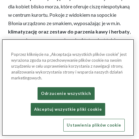
dla kobiet blisko morza, które oferuje ciszę niespotykaną
w centrum kurortu. Pokoje z widokiem na sopockie
Błonia urządzono ze smakiem, wyposażając je w m.in.
klimatyzację oraz zestaw do parzenia kawy i herbaty
,
co sprzyja porannemu wyciszeniu. Atutem jest także
lokalizacja:
ok. 20 minut spaceru od sopockiego molo
,
Poprzez kliknięcie na „Akceptacja wszystkich plików cookie” jest
a do atrakcji Trójmiasta łatwo dotrzeć komunikacją.
wyrażona zgoda na przechowywanie plików cookie na swoim
urządzeniu w celu usprawnienia korzystania z nawigacji strony,
analizowania wykorzystania strony i wsparcia naszych działań
Hotel dysponuje imponującym saunarium, gdzie Panie
marketingowych.
mogą sprawdzić,
co daje sauna
ziołowa, błotna czy 40-
osobowa sauna fińska zewnętrzna
, a także skorzystać
Odrzucenie wszystkich
z
tepidarium, pryszniców wrażeń, ścieżki Kneippa i
lodospadu
. Strefa basenowa obejmuje
25-metrowy
Akceptuj wszystkie pliki cookie
basen pływacki
, basen rekreacyjny oraz
4 jacuzzi
wewnętrzne i 1 jacuzzi zewnętrzne
.
Thera Wellness z
Ustawienia plików cookie
12 gabinetami
oferuje profesjonalne zabiegi