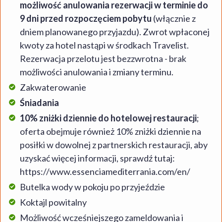
możliwość anulowania rezerwacji w terminie do
aktualnych cenników linii lotniczych. Przed sfinalizowaniem
9 dni przed rozpoczęciem pobytu
(włącznie z
rezerwacji upewnij się, że cena nie uległa zmianie.
dniem planowanego przyjazdu). Zwrot wpłaconej
Odprawy na swój lot musisz dokonać we własnym zakresie -
online na stronie linii lotniczej lub na lotnisku bezpośrednio
kwoty za hotel nastąpi w środkach Travelist.
przed wylotem. Pamiętaj, że niektóre linie lotnicze mogą
Rezerwacja przelotu jest bezzwrotna - brak
pobierać dodatkowe opłaty za odprawę na lotnisku.
możliwości anulowania i zmiany terminu.
Zakwaterowanie
Śniadania
10% zniżki dziennie do hotelowej restauracji
;
oferta obejmuje również 10% zniżki dziennie na
posiłki w dowolnej z partnerskich restauracji, aby
uzyskać więcej informacji, sprawdź tutaj:
https://www.essenciamediterrania.com/en/
Butelka wody w pokoju po przyjeździe
Koktajl powitalny
Możliwość wcześniejszego zameldowania i