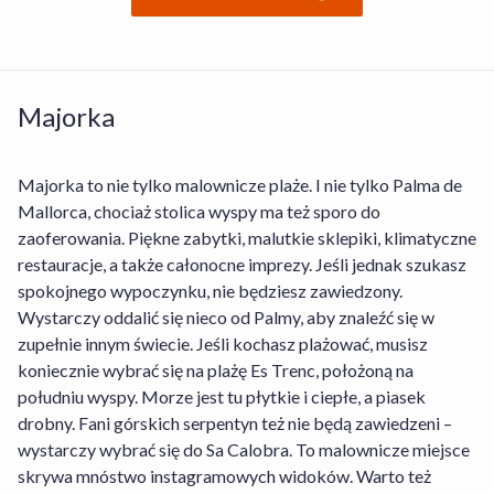
Majorka
Majorka to nie tylko malownicze plaże. I nie tylko Palma de
Mallorca, chociaż stolica wyspy ma też sporo do
zaoferowania. Piękne zabytki, malutkie sklepiki, klimatyczne
restauracje, a także całonocne imprezy. Jeśli jednak szukasz
Czy w obiekcie Llaut Boutique Hotel można
spokojnego wypoczynku, nie będziesz zawiedzony.
wypożyczyć rower?
Wystarczy oddalić się nieco od Palmy, aby znaleźć się w
zupełnie innym świecie. Jeśli kochasz plażować, musisz
koniecznie wybrać się na plażę Es Trenc, położoną na
Jakie opcje wyżywienia dostępne są w obiekcie
Nie, w obiekcie Llaut Boutique Hotel wypożyczalnia
południu wyspy. Morze jest tu płytkie i ciepłe, a piasek
Llaut Boutique Hotel?
rowerów nie jest dostępna.
drobny. Fani górskich serpentyn też nie będą zawiedzeni –
wystarczy wybrać się do Sa Calobra. To malownicze miejsce
Ile kosztuje pobyt w obiekcie Llaut Boutique
skrywa mnóstwo instagramowych widoków. Warto też
Obiekt Llaut Boutique Hotel oferuje gościom
Hotel?