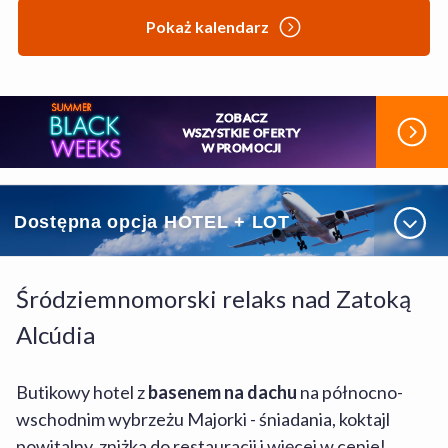
Pokaż kalendarz
ZOBACZ
WSZYSTKIE OFERTY
W PROMOCJI
Dostępna opcja HOTEL + LOT
W tej ofercie możesz dokupić przelot na dalszym etapie
Śródziemnomorski relaks nad Zatoką
rezerwacji i cieszyć się całym planem podróży w jednym
miejscu!
Alcúdia
Jak to działa?
Butikowy hotel z
basenem na dachu
na północno-
wschodnim wybrzeżu Majorki - śniadania, koktajl
W panelu rezerwacji kliknij opcję HOTEL + LOT.
powitalny, zniżka do restauracji i więcej w cenie!