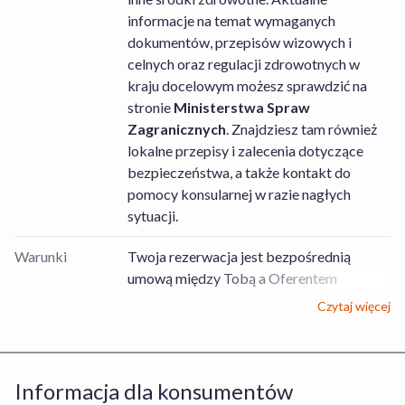
informacje na temat wymaganych
dokumentów, przepisów wizowych i
celnych oraz regulacji zdrowotnych w
kraju docelowym możesz sprawdzić na
stronie
Ministerstwa Spraw
Zagranicznych
. Znajdziesz tam również
lokalne przepisy i zalecenia dotyczące
bezpieczeństwa, a także kontakt do
pomocy konsularnej w razie nagłych
sytuacji.
Warunki
Twoja rezerwacja jest bezpośrednią
umową między Tobą a Oferentem
Usług/Obiektem, dotyczącą rezerwacji
Czytaj więcej
pobytu zgodnie z wybraną
Usługą/wybranym Obiektem lub
bezpośrednią umową między Tobą a
Informacja dla konsumentów
Organizatorem turystyki, dotyczącą