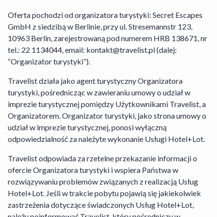
rezerwacji Usługi Hotel+Lot. Stroną
odpowiedzialną za prawidłowe wykonanie
Oferta pochodzi od organizatora turystyki: Secret Escapes
umowy w odniesieniu do rezerwacji
GmbH z siedzibą w Berlinie, przy ul. Stresemannstr 123,
pobytu w obiekcie jest Oferent lub
10963 Berlin, zarejestrowaną pod numerem HRB 138671, nr
Organizator turystyki w przypadku
tel.: 22 1134044, email: kontakt@travelist.pl (dalej:
rezerwacji Usługi Hotel+Lot, których
“Organizator turystyki”).
dane znajdziesz w sekcji Informacja dla
Travelist działa jako agent turystyczny Organizatora
konsumentów. W odniesieniu do
turystyki, pośrednicząc w zawieraniu umowy o udział w
rezerwacji usług Oferenta obowiązuje
imprezie turystycznej pomiędzy Użytkownikami Travelist, a
Regulamin Serwisu Travelist
,
Regulamin
Organizatorem. Organizator turystyki, jako strona umowy o
Środków i Kart Podarunkowych
,
udział w imprezie turystycznej, ponosi wyłączną
Regulamin Usługi Zakwaterowania
oraz
odpowiedzialność za należyte wykonanie Usługi Hotel+Lot.
Warunki Rezygnacji
. W odniesieniu do
rezerwacji Usługi Hotel+Lot obowiązuje
Travelist odpowiada za rzetelne przekazanie informacji o
Regulamin Serwisu
,
Regulamin Travelist
ofercie Organizatora turystyki i wspiera Państwa w
Hotel+Lot
oraz
Warunki Rezygnacji
rozwiązywaniu problemów związanych z realizacją Usług
Usługi Hotel+Lot
. Szczegółowe
Hotel+Lot. Jeśli w trakcie pobytu pojawią się jakiekolwiek
informacje na temat sposobu
zastrzeżenia dotyczące świadczonych Usług Hotel+Lot,
funkcjonowania serwisu znajdziesz w
należy poinformować Travelist, który pośredniczy w