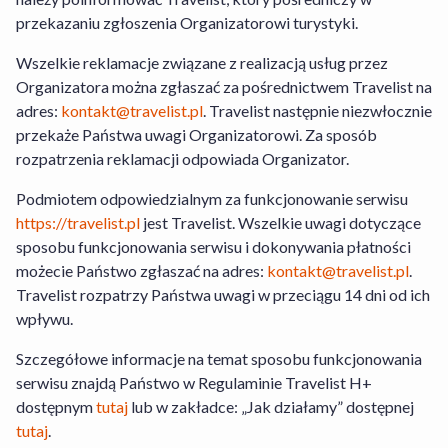
zakładce „Jak działamy” dostępnej
tutaj
.
przekazaniu zgłoszenia Organizatorowi turystyki.
W przypadku Usługi Hotel+Lot Travelist
działa jako agent Organizatora Turystyki.
Wszelkie reklamacje związane z realizacją usług przez
Organizatora można zgłaszać za pośrednictwem Travelist na
Travelist Sp. z o.o. z siedzibą pod adresem
adres:
kontakt@travelist.pl
. Travelist następnie niezwłocznie
al. Armii Ludowej 26, 00-609 Warszawa
przekaże Państwa uwagi Organizatorowi. Za sposób
wpisana do Rejestru Przedsiębiorców
rozpatrzenia reklamacji odpowiada Organizator.
prowadzonego przez Sąd Rejonowy dla m.
Podmiotem odpowiedzialnym za funkcjonowanie serwisu
st. Warszawy, XII Wydział Gospodarczy
https://travelist.pl
jest Travelist. Wszelkie uwagi dotyczące
Krajowego Rejestru Sądowego pod nr.
sposobu funkcjonowania serwisu i dokonywania płatności
KRS: 0000440014, NIP: 7010359657,
możecie Państwo zgłaszać na adres:
kontakt@travelist.pl
.
Regon 146394313, kapitał zakładowy:
Travelist rozpatrzy Państwa uwagi w przeciągu 14 dni od ich
49500PLN
wpływu.
Szczegółowe informacje na temat sposobu funkcjonowania
serwisu znajdą Państwo w Regulaminie Travelist H+
dostępnym
tutaj
lub w zakładce: „Jak działamy” dostępnej
tutaj
.