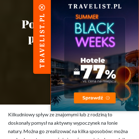
Polecany nocleg w
pobliżu szlaków
kajakowych
Kilkudniowy spływ ze znajomymi lub z rodziną to
doskonały pomysł na aktywny wypoczynek na łonie
natury. Można go zrealizować na kilka sposobów: można