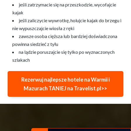
jeśli zatrzymacie się na przeszkodzie, wycofajcie
kajak
jeśli zaliczycie wywrotkę, holujcie kajak do brzegu i
nie wypuszczajcie wiosła z ręki
zawsze osoba cięższa lub bardziej doświadczona
powinna siedzieć z tyłu
na lądzie poruszajcie się tylko po wyznaczonych
szlakach
Rezerwuj najlepsze hotele na Warmii i
Mazurach TANIEJ na Travelist.pl>>