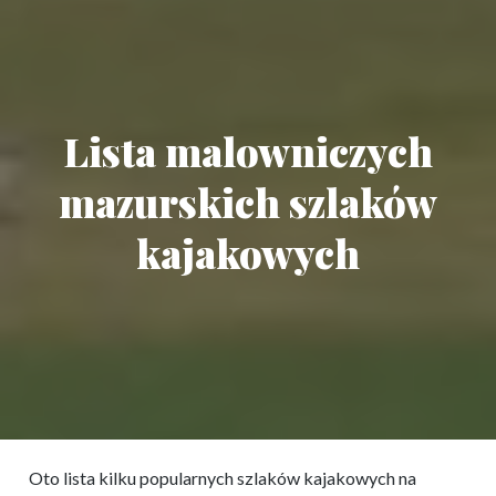
Lista malowniczych
mazurskich szlaków
kajakowych
Oto lista kilku popularnych szlaków kajakowych na