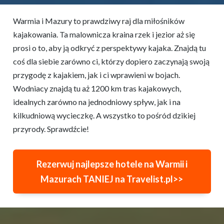
Warmia i Mazury to prawdziwy raj dla miłośników
kajakowania. Ta malownicza kraina rzek i jezior aż się
prosi o to, aby ją odkryć z perspektywy kajaka. Znajdą tu
coś dla siebie zarówno ci, którzy dopiero zaczynają swoją
przygodę z kajakiem, jak i ci wprawieni w bojach.
Wodniacy znajdą tu aż 1200 km tras kajakowych,
idealnych zarówno na jednodniowy spływ, jak i na
kilkudniową wycieczkę. A wszystko to pośród dzikiej
przyrody. Sprawdźcie!
Rezerwuj najlepsze hotele na Warmii i
Mazurach TANIEJ na Travelist.pl>>