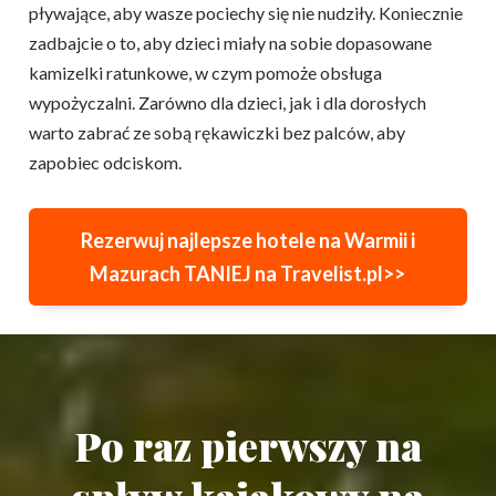
pływające, aby wasze pociechy się nie nudziły. Koniecznie
zadbajcie o to, aby dzieci miały na sobie dopasowane
kamizelki ratunkowe, w czym pomoże obsługa
wypożyczalni. Zarówno dla dzieci, jak i dla dorosłych
warto zabrać ze sobą rękawiczki bez palców, aby
zapobiec odciskom.
Rezerwuj najlepsze hotele na Warmii i
Mazurach TANIEJ na Travelist.pl>>
Po raz pierwszy na