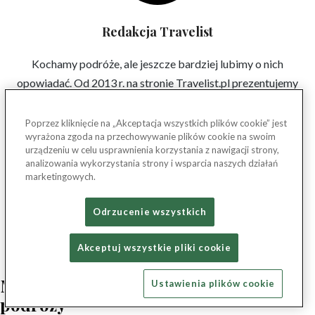
Redakcja Travelist
Kochamy podróże, ale jeszcze bardziej lubimy o nich
opowiadać. Od 2013 r. na stronie Travelist.pl prezentujemy
wam najlepsze oferty hoteli, a w Magazynie Travelist
odkrywamy dla was najciekawsze i najbardziej inspirujące
Poprzez kliknięcie na „Akceptacja wszystkich plików cookie” jest
wyrażona zgoda na przechowywanie plików cookie na swoim
miejsca w Polsce i Europie. Chcielibyśmy, byście zachwycili
urządzeniu w celu usprawnienia korzystania z nawigacji strony,
się nimi tak samo jak my. Do zobaczenia w podróży!
analizowania wykorzystania strony i wsparcia naszych działań
marketingowych.
Odrzucenie wszystkich
Akceptuj wszystkie pliki cookie
Magazyn Travelist – zainspiruj się do
Ustawienia plików cookie
podróży