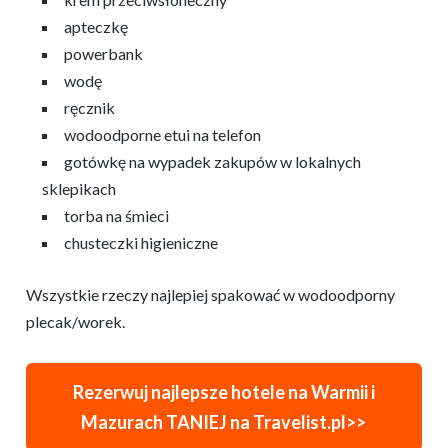
apteczkę
powerbank
wodę
ręcznik
wodoodporne etui na telefon
gotówkę na wypadek zakupów w lokalnych
sklepikach
torba na śmieci
chusteczki higieniczne
Wszystkie rzeczy najlepiej spakować w wodoodporny
plecak/worek.
Rezerwuj najlepsze hotele na Warmii i
Mazurach TANIEJ na Travelist.pl>>