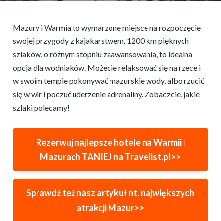
Mazury i Warmia to wymarzone miejsce na rozpoczęcie
swojej przygody z kajakarstwem. 1200 km pięknych
szlaków, o różnym stopniu zaawansowania, to idealna
opcja dla wodniaków. Możecie relaksować się na rzece i
w swoim tempie pokonywać mazurskie wody, albo rzucić
się w wir i poczuć uderzenie adrenaliny. Zobaczcie, jakie
szlaki polecamy!
Rezerwuj najlepsze hotele na Warmii i
Mazurach TANIEJ na Travelist.pl>>
Sprawdź też nasz artykuł nt. największych
atrakcji Mazur>>