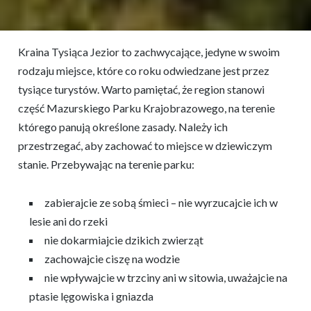
Kraina Tysiąca Jezior to zachwycające, jedyne w swoim
rodzaju miejsce, które co roku odwiedzane jest przez
tysiące turystów. Warto pamiętać, że region stanowi
część Mazurskiego Parku Krajobrazowego, na terenie
którego panują określone zasady. Należy ich
przestrzegać, aby zachować to miejsce w dziewiczym
stanie. Przebywając na terenie parku:
zabierajcie ze sobą śmieci – nie wyrzucajcie ich w
lesie ani do rzeki
nie dokarmiajcie dzikich zwierząt
zachowajcie ciszę na wodzie
nie wpływajcie w trzciny ani w sitowia, uważajcie na
ptasie lęgowiska i gniazda