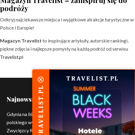
podróży
Odkryj najciekawsze miejsca i wyjątkowe atrakcje turystyczne w
Polsce i Europie!
Magazyn Travelist
to inspirujące artykuły, autorskie rankingi,
piękne zdjęcia i najlepsze pomysły na każdą podróż od serwisu
Travelist.pl
Najnowsze wpisy
Gdynia na liście UNESCO. Modernistyczna perła
polskiego wybrzeża doceniona przez świat
5 sierpnia 2026
Zwycięzcy Rankingu Polskich Plaż nagrodzeni
4 sierpnia