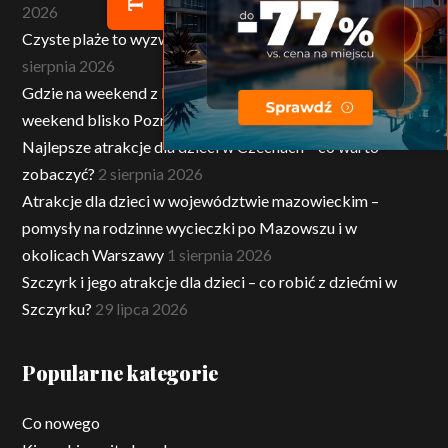
2026
Czyste plaże to wyzwanie. Wywiad z Burmistrzem Ustki
4
sierpnia 2026
Gdzie na weekend z Poznania? Najlepsze miejsca na
weekend blisko Poznania!
3 sierpnia 2026
Najlepsze atrakcje dla dzieci w Czechach – co warto
zobaczyć?
2 sierpnia 2026
Atrakcje dla dzieci w województwie mazowieckim –
pomysły na rodzinne wycieczki po Mazowszu i w
okolicach Warszawy
1 sierpnia 2026
Szczyrk i jego atrakcje dla dzieci – co robić z dziećmi w
Szczyrku?
29 lipca 2026
Popularne kategorie
Co nowego