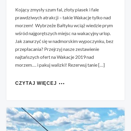
Kojący zmysły szum fal, złoty piasek i fale
prawdziwych atrakcji – takie Wakacje tylko nad
morzem! Wybrzeże Bałtyku wciąż wiedzie prym
wśród najgorętszych miejsc na wakacyjny urlop.
Jak zanurzyć się w nadmorskim wypoczynku, bez
przepłacania? Przejrzyj nasze zestawienie
najtańszych ofert na Wakacje 2019 nad
morzem…. i pakuj walizki! Rezerwuj tanie […]
CZYTAJ WIĘCEJ