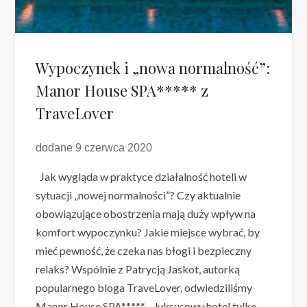
Wypoczynek i „nowa normalność”:
Manor House SPA***** z
TraveLover
dodane 9 czerwca 2020
Jak wygląda w praktyce działalność hoteli w
sytuacji „nowej normalności”? Czy aktualnie
obowiązujące obostrzenia mają duży wpływ na
komfort wypoczynku? Jakie miejsce wybrać, by
mieć pewność, że czeka nas błogi i bezpieczny
relaks? Wspólnie z Patrycją Jaskot, autorką
popularnego bloga TraveLover, odwiedziliśmy
Manor House SPA***** – luksusowy hotel tylko