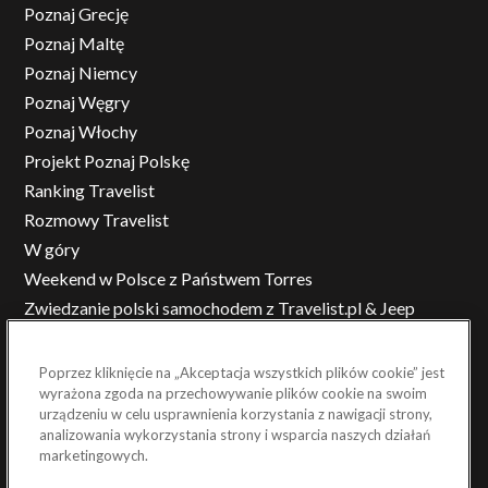
Poznaj Grecję
Poznaj Maltę
Poznaj Niemcy
Poznaj Węgry
Poznaj Włochy
Projekt Poznaj Polskę
Ranking Travelist
Rozmowy Travelist
W góry
Weekend w Polsce z Państwem Torres
Zwiedzanie polski samochodem z Travelist.pl & Jeep
Poprzez kliknięcie na „Akceptacja wszystkich plików cookie” jest
wyrażona zgoda na przechowywanie plików cookie na swoim
...
urządzeniu w celu usprawnienia korzystania z nawigacji strony,
analizowania wykorzystania strony i wsparcia naszych działań
marketingowych.