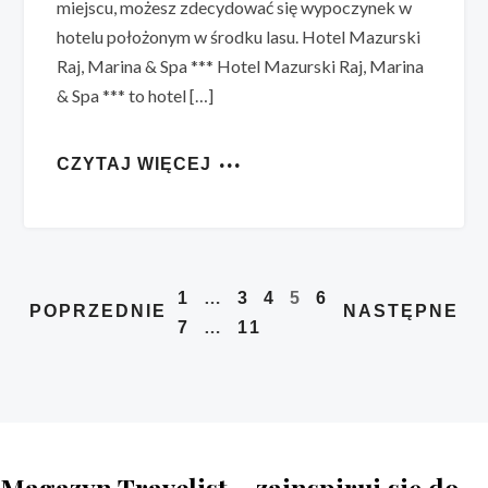
miejscu, możesz zdecydować się wypoczynek w
hotelu położonym w środku lasu. Hotel Mazurski
Raj, Marina & Spa *** Hotel Mazurski Raj, Marina
& Spa *** to hotel […]
CZYTAJ WIĘCEJ
1
…
3
4
5
6
POPRZEDNIE
NASTĘPNE
7
…
11
Magazyn Travelist – zainspiruj się do