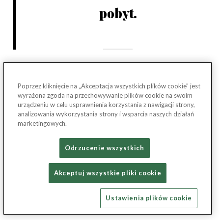
pobyt.
100% ankietowanych spotkało się
Poprzez kliknięcie na „Akceptacja wszystkich plików cookie” jest
z zatajaniem wieku dzieci, by
wyrażona zgoda na przechowywanie plików cookie na swoim
urządzeniu w celu usprawnienia korzystania z nawigacji strony,
osiągnąć dodatkowe korzyści
analizowania wykorzystania strony i wsparcia naszych działań
marketingowych.
Co więcej, spora część rodziców celowo próbuje zataić
Odrzucenie wszystkich
wiek dziecka, aby osiągnąć dodatkowe korzyści w
postaci darmowego pobytu, dodatkowych świadczeń lub
Akceptuj wszystkie pliki cookie
posiłków.
Ustawienia plików cookie