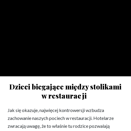
Grzechy główne.
Tych zachowań wystrzegaj
się na wakacjach
Dzieci biegające między stolikami
w restauracji
Jak się okazuje, najwięcej kontrowersji wzbudza
zachowanie naszych pociech w restauracji. Hotelarze
zwracają uwagę, że to właśnie tu rodzice pozwalają