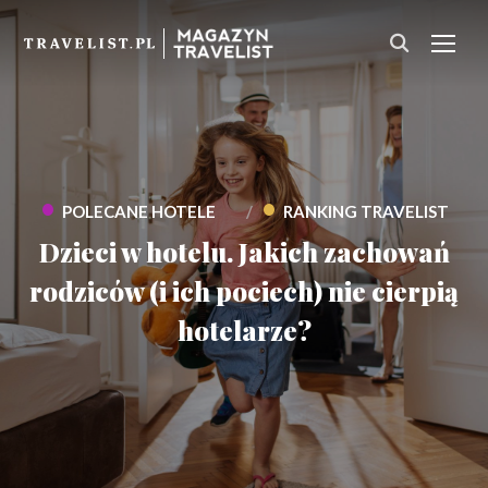
PRZ
•
•
POLECANE HOTELE
RANKING TRAVELIST
Dzieci w hotelu. Jakich zachowań
rodziców (i ich pociech) nie cierpią
hotelarze?