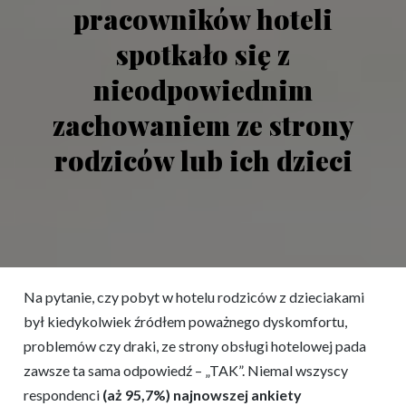
pracowników hoteli
spotkało się z
nieodpowiednim
zachowaniem ze strony
rodziców lub ich dzieci
Na pytanie, czy pobyt w hotelu rodziców z dzieciakami
był kiedykolwiek źródłem poważnego dyskomfortu,
problemów czy draki, ze strony obsługi hotelowej pada
zawsze ta sama odpowiedź – „TAK”. Niemal wszyscy
respondenci
(aż 95,7%) najnowszej ankiety