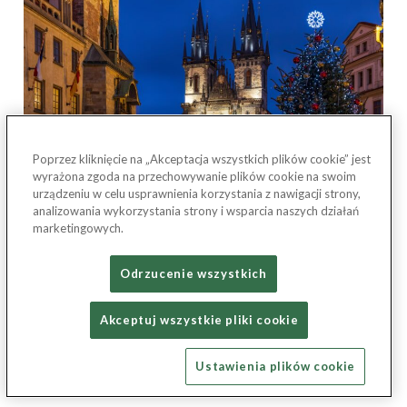
Poprzez kliknięcie na „Akceptacja wszystkich plików cookie” jest
wyrażona zgoda na przechowywanie plików cookie na swoim
urządzeniu w celu usprawnienia korzystania z nawigacji strony,
analizowania wykorzystania strony i wsparcia naszych działań
marketingowych.
Warto również odwiedzić Zamek Praski i Katedrę św.
Odrzucenie wszystkich
Wita, które w grudniu prezentują się niezwykle
majestatycznie. Malownicze uliczki Małej Strany i
Akceptuj wszystkie pliki cookie
Hradczan wypełnia świąteczny klimat, a liczne kawiarnie i
cukiernie kuszą gorącą czekoladą i tradycyjnymi
Ustawienia plików cookie
trdelnikami.