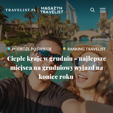
PRZ
•
•
PODRÓŻE PO ŚWIECIE
RANKING TRAVELIST
Ciepłe kraje w grudniu – najlepsze
miejsca na grudniowy wyjazd na
koniec roku