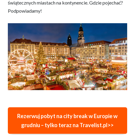
świątecznych miastach na kontynencie. Gdzie pojechać?
Podpowiadamy!
Rezerwuj pobyt na city break w Europie w
grudniu – tylko teraz na Travelist.pl>>