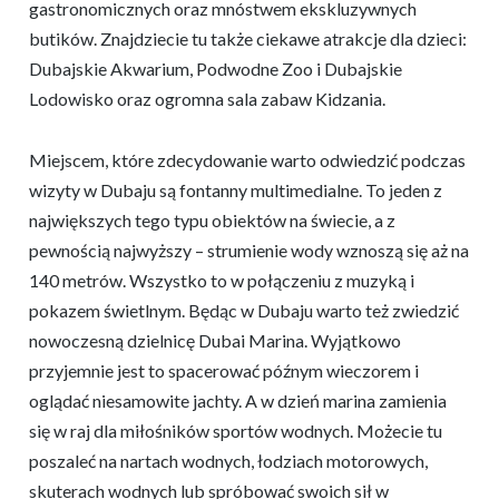
gastronomicznych oraz mnóstwem ekskluzywnych
butików. Znajdziecie tu także ciekawe atrakcje dla dzieci:
Dubajskie Akwarium, Podwodne Zoo i Dubajskie
Lodowisko oraz ogromna sala zabaw Kidzania.
Miejscem, które zdecydowanie warto odwiedzić podczas
wizyty w Dubaju są fontanny multimedialne. To jeden z
największych tego typu obiektów na świecie, a z
pewnością najwyższy – strumienie wody wznoszą się aż na
140 metrów. Wszystko to w połączeniu z muzyką i
pokazem świetlnym. Będąc w Dubaju warto też zwiedzić
nowoczesną dzielnicę Dubai Marina. Wyjątkowo
przyjemnie jest to spacerować późnym wieczorem i
oglądać niesamowite jachty. A w dzień marina zamienia
się w raj dla miłośników sportów wodnych. Możecie tu
poszaleć na nartach wodnych, łodziach motorowych,
skuterach wodnych lub spróbować swoich sił w