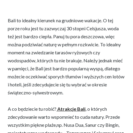
Bali to idealny kierunek na grudniowe wakacje. O tej
porze roku jest tu zazwyczaj 30 stopni Celsjusza, woda
też jest bardzo ciepła. Panuj tu pora deszczowa, więc
można podziwiać naturę w pełnym rozkwicie. To idealny
moment na zwiedzanie tarasów ryżowych czy
wodospadów, których tu nie brakuje. Należy jednak mieć
w pamięci, że Bali jest bardzo popularną wyspą, dlatego
możecie oczekiwać sporych tłumów i wyższych cen lotów
i hoteli, jeśli zdecydujecie się tu wybrać w okresie
świąteczno-sylwestrowym.
A co będziecie tu robić?
Atrakcje Bali
, o których
zdecydowanie warto wspomnieć to cuda natury. Przede
wszystkim piękne plaże,np. Nusa Dua, Sanur czy Bingin,
majestatyczne wodospady – Tegenungan i Sekumpul oraz