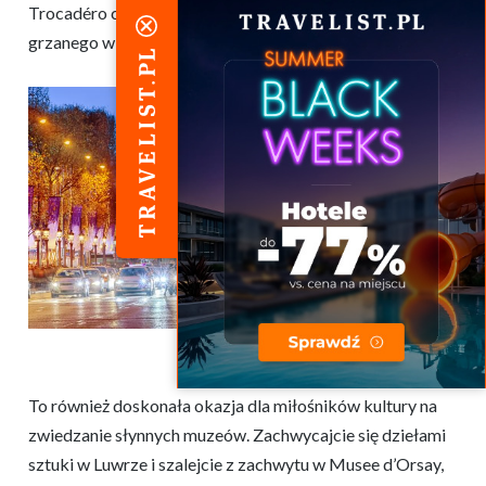
Trocadéro czy La Défense, gdzie można spróbować
grzanego wina, lokalnych przysmaków i kupić rękodzieło.
To również doskonała okazja dla miłośników kultury na
zwiedzanie słynnych muzeów. Zachwycajcie się dziełami
sztuki w Luwrze i szalejcie z zachwytu w Musee d’Orsay,