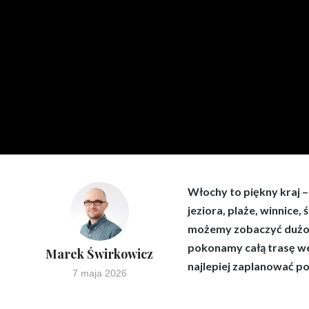
Włochy to piękny kraj 
jeziora, plaże, winnice
możemy zobaczyć dużo w
pokonamy całą trasę we
Marek Świrkowicz
najlepiej zaplanować 
7 maja 2026