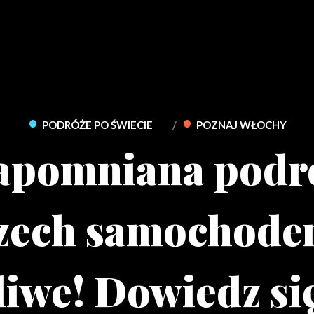
•
•
PODRÓŻE PO ŚWIECIE
POZNAJ WŁOCHY
apomniana podr
zech samochode
iwe! Dowiedz się