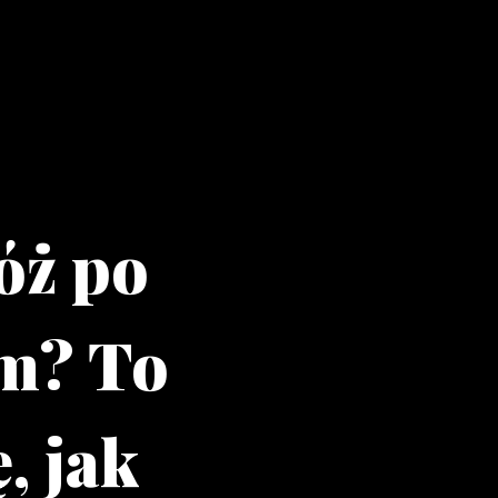
óż po
m? To
, jak