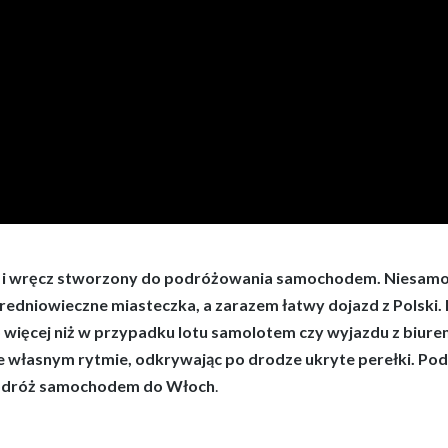
– i wręcz stworzony do podróżowania samochodem. Niesamow
, średniowieczne miasteczka, a zarazem łatwy dojazd z Polski.
ięcej niż w przypadku lotu samolotem czy wyjazdu z biure
 własnym rytmie, odkrywając po drodze ukryte perełki. Po
podróż samochodem do Włoch
.