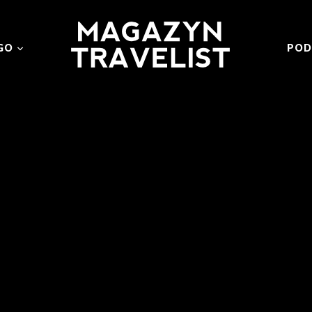
GO
POD