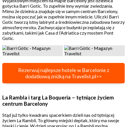
Wyjatkowym miejscem na mapie Barcelony jest dzielnica
gotycka Barri Gotic. To zupełnie inny wymiar zwiedzania.
Mimo że dzielnica znajduje się w samym centrum Barcelony,
można się poczuć jak w zupełnie innym mieście. Uliczki Barri
Gotic tworzą istny labirynt a średniowieczna zabudowa tworzy
atmosferę mroku. Zachwycające budynki przeplatają się z
zabytkami, takimi jak Casa d l’Adriatica czy mostem Pont
Gotic.
Rezerwuj najlepsze hotele w Barcelonie z
dodatkową zniżką na Travelist.pl>>
La Rambla i targ La Boqueria – tętniące życiem
centrum Barcelony
Stąd już tylko kwadrans spacerkiem dzieli nas od tętniącej
życiem La Rambli. To główny miejski deptak, który ma swoje
blaski i cienie. W dzień spacerując po La Rambli można