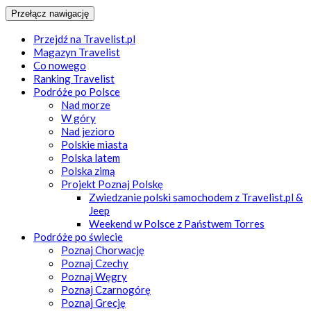
Przełącz nawigację
Przejdź na Travelist.pl
Magazyn Travelist
Co nowego
Ranking Travelist
Podróże po Polsce
Nad morze
W góry
Nad jezioro
Polskie miasta
Polska latem
Polska zimą
Projekt Poznaj Polskę
Zwiedzanie polski samochodem z Travelist.pl &
Jeep
Weekend w Polsce z Państwem Torres
Podróże po świecie
Poznaj Chorwację
Poznaj Czechy
Poznaj Węgry
Poznaj Czarnogórę
Poznaj Grecję