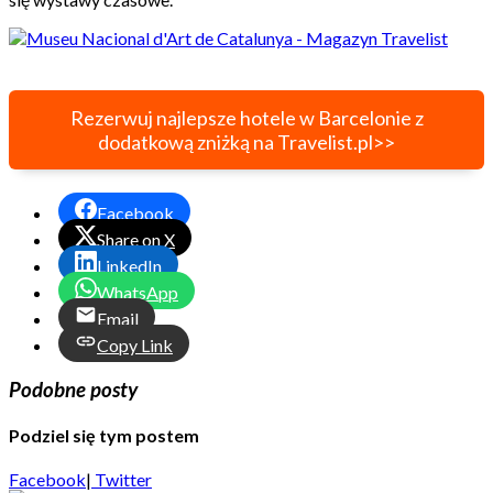
Rezerwuj najlepsze hotele w Barcelonie z
dodatkową zniżką na Travelist.pl>>
Facebook
Share on X
LinkedIn
WhatsApp
Email
Copy Link
Podobne posty
Podziel się tym postem
Facebook
|
Twitter