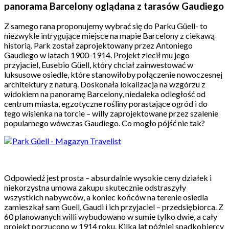
panorama Barcelony oglądana z tarasów Gaudiego
Z samego rana proponujemy wybrać się do Parku Güell- to
niezwykle intrygujące miejsce na mapie Barcelony z ciekawą
historią. Park został zaprojektowany przez Antoniego
Gaudiego w latach 1900-1914. Projekt zlecił mu jego
przyjaciel, Eusebio Güell, który chciał zainwestować w
luksusowe osiedle, które stanowiłoby połączenie nowoczesnej
architektury z naturą. Doskonała lokalizacja na wzgórzu z
widokiem na panoramę Barcelony, niedaleka odległość od
centrum miasta, egzotyczne rośliny porastające ogród i do
tego wisienka na torcie – willy zaprojektowane przez szalenie
popularnego wówczas Gaudiego. Co mogło pójść nie tak?
Odpowiedź jest prosta – absurdalnie wysokie ceny działek i
niekorzystna umowa zakupu skutecznie odstraszyły
wszystkich nabywców, a koniec końców na terenie osiedla
zamieszkał sam Guell, Gaudi i ich przyjaciel – przedsiębiorca. Z
60 planowanych willi wybudowano w sumie tylko dwie, a cały
projekt porzucono w 1914 roku. Kilka lat później spadkobiercy