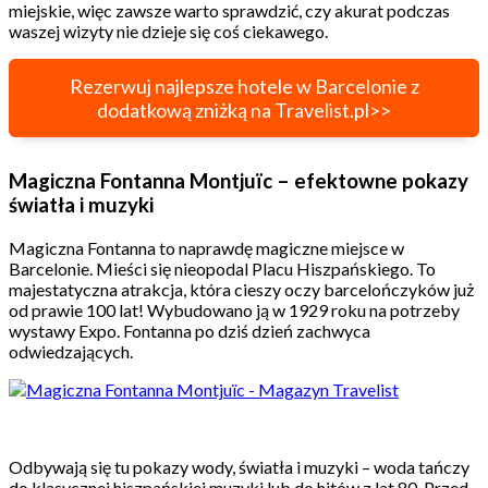
miejskie, więc zawsze warto sprawdzić, czy akurat podczas
waszej wizyty nie dzieje się coś ciekawego.
Rezerwuj najlepsze hotele w Barcelonie z
dodatkową zniżką na Travelist.pl>>
Magiczna Fontanna Montjuïc – efektowne pokazy
światła i muzyki
Magiczna Fontanna to naprawdę magiczne miejsce w
Barcelonie. Mieści się nieopodal Placu Hiszpańskiego. To
majestatyczna atrakcja, która cieszy oczy barcelończyków już
od prawie 100 lat! Wybudowano ją w 1929 roku na potrzeby
wystawy Expo. Fontanna po dziś dzień zachwyca
odwiedzających.
Odbywają się tu pokazy wody, światła i muzyki – woda tańczy
do klasycznej hiszpańskiej muzyki lub do hitów z lat 80. Przed