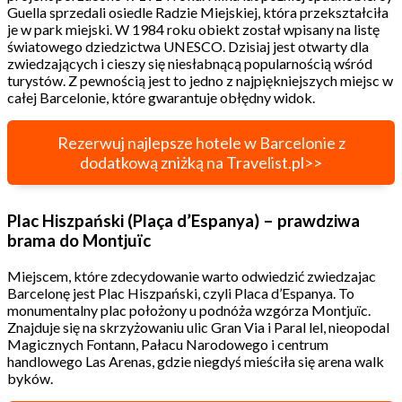
Guella sprzedali osiedle Radzie Miejskiej, która przekształciła
je w park miejski. W 1984 roku obiekt został wpisany na listę
światowego dziedzictwa UNESCO. Dzisiaj jest otwarty dla
zwiedzających i cieszy się niesłabnącą popularnością wśród
turystów. Z pewnością jest to jedno z najpiękniejszych miejsc w
całej Barcelonie, które gwarantuje obłędny widok.
Rezerwuj najlepsze hotele w Barcelonie z
dodatkową zniżką na Travelist.pl>>
Plac Hiszpański (Plaça d’Espanya) – prawdziwa
brama do Montjuïc
Miejscem, które zdecydowanie warto odwiedzić zwiedzajac
Barcelonę jest Plac Hiszpański, czyli Placa d’Espanya. To
monumentalny plac położony u podnóża wzgórza Montjuïc.
Znajduje się na skrzyżowaniu ulic Gran Via i Paral lel, nieopodal
Magicznych Fontann, Pałacu Narodowego i centrum
handlowego Las Arenas, gdzie niegdyś mieściła się arena walk
byków.