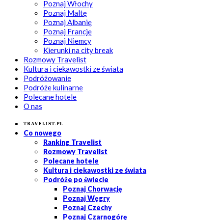
Poznaj Włochy
Poznaj Maltę
Poznaj Albanię
Poznaj Francję
Poznaj Niemcy
Kierunki na city break
Rozmowy Travelist
Kultura i ciekawostki ze świata
Podróżowanie
Podróże kulinarne
Polecane hotele
O nas
Travelist.pl
Co nowego
Ranking Travelist
Rozmowy Travelist
Polecane hotele
Kultura i ciekawostki ze świata
Podróże po świecie
Poznaj Chorwację
Poznaj Węgry
Poznaj Czechy
Poznaj Czarnogórę