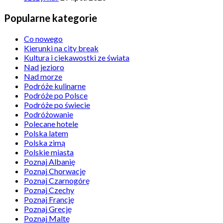
Popularne kategorie
Co nowego
Kierunki na city break
Kultura i ciekawostki ze świata
Nad jezioro
Nad morze
Podróże kulinarne
Podróże po Polsce
Podróże po świecie
Podróżowanie
Polecane hotele
Polska latem
Polska zimą
Polskie miasta
Poznaj Albanię
Poznaj Chorwację
Poznaj Czarnogórę
Poznaj Czechy
Poznaj Francję
Poznaj Grecję
Poznaj Maltę