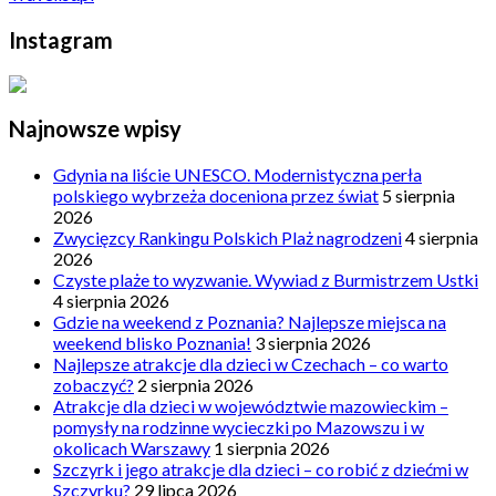
Instagram
Najnowsze wpisy
Gdynia na liście UNESCO. Modernistyczna perła
polskiego wybrzeża doceniona przez świat
5 sierpnia
2026
Zwycięzcy Rankingu Polskich Plaż nagrodzeni
4 sierpnia
2026
Czyste plaże to wyzwanie. Wywiad z Burmistrzem Ustki
4 sierpnia 2026
Gdzie na weekend z Poznania? Najlepsze miejsca na
weekend blisko Poznania!
3 sierpnia 2026
Najlepsze atrakcje dla dzieci w Czechach – co warto
zobaczyć?
2 sierpnia 2026
Atrakcje dla dzieci w województwie mazowieckim –
pomysły na rodzinne wycieczki po Mazowszu i w
okolicach Warszawy
1 sierpnia 2026
Szczyrk i jego atrakcje dla dzieci – co robić z dziećmi w
Szczyrku?
29 lipca 2026