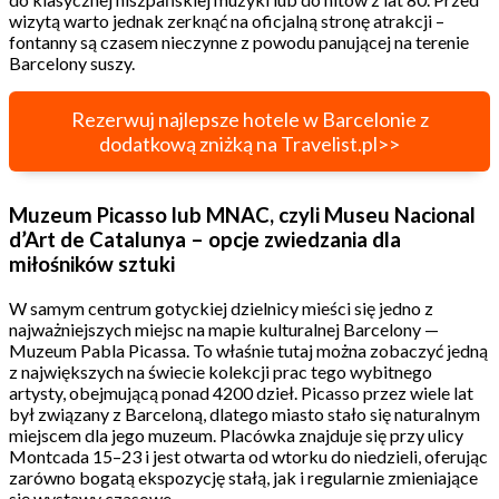
wizytą warto jednak zerknąć na oficjalną stronę atrakcji –
fontanny są czasem nieczynne z powodu panującej na terenie
Barcelony suszy.
Rezerwuj najlepsze hotele w Barcelonie z
dodatkową zniżką na Travelist.pl>>
Muzeum Picasso lub MNAC, czyli Museu Nacional
d’Art de Catalunya – opcje zwiedzania dla
miłośników sztuki
W samym centrum gotyckiej dzielnicy mieści się jedno z
najważniejszych miejsc na mapie kulturalnej Barcelony —
Muzeum Pabla Picassa. To właśnie tutaj można zobaczyć jedną
z największych na świecie kolekcji prac tego wybitnego
artysty, obejmującą ponad 4200 dzieł. Picasso przez wiele lat
był związany z Barceloną, dlatego miasto stało się naturalnym
miejscem dla jego muzeum. Placówka znajduje się przy ulicy
Montcada 15–23 i jest otwarta od wtorku do niedzieli, oferując
zarówno bogatą ekspozycję stałą, jak i regularnie zmieniające
się wystawy czasowe.