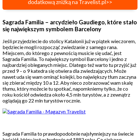
dodatkową zniżką na Travelist.pl>>
Sagrada Familia – arcydzieło Gaudiego, które stało
się największym symbolem Barcelony
Jeśli przyjedziecie do stolicy Katalonii już w piątek wieczorem,
będziecie mogli rozpocząć zwiedzanie z samego rana.
Miejscem, do którego z pewnością musicie się udać, jest
Sagrada Familia. To największy symbol Barcelony i jedno z
najbardziej obleganych miejsc. Dlatego też warto tu przyjść już
przed 9 – o 9 katedra się otwiera dla zwiedzających. Może
nawet uda się wam ominąć kolejki, bo największy tłum zaczyna
się zbierać między 10 a 12. Aby nieco zobrazować wam skalę
tłumu, który możecie tu spotkać, napomkniemy tylko, że co
roku kościół odwiedza około 4,5 mln turystów, a z zewnątrz
oglądają go 22 mln turystów rocznie.
Sagrada Familia to prawdopodobnie najsłynniejszy na świecie
kościół, który jest w budowie od 1882 roku. Co ciekawe,