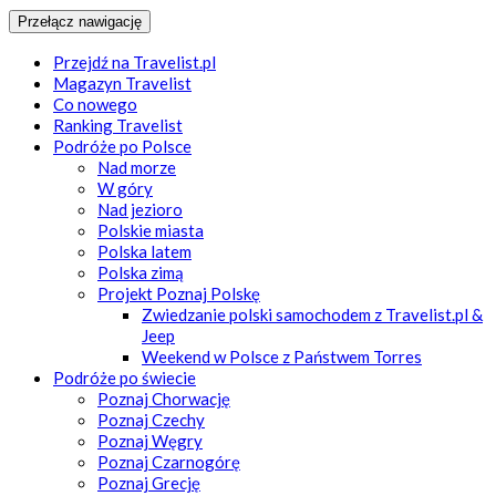
Przełącz nawigację
Przejdź na Travelist.pl
Magazyn Travelist
Co nowego
Ranking Travelist
Podróże po Polsce
Nad morze
W góry
Nad jezioro
Polskie miasta
Polska latem
Polska zimą
Projekt Poznaj Polskę
Zwiedzanie polski samochodem z Travelist.pl &
Jeep
Weekend w Polsce z Państwem Torres
Podróże po świecie
Poznaj Chorwację
Poznaj Czechy
Poznaj Węgry
Poznaj Czarnogórę
Poznaj Grecję