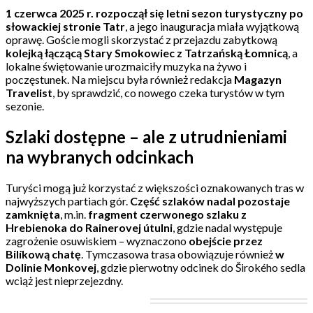
1 czerwca 2025 r. rozpoczął się letni sezon turystyczny po
słowackiej stronie Tatr
, a jego inauguracja miała wyjątkową
oprawę. Goście mogli skorzystać z przejazdu zabytkową
kolejką łączącą Stary Smokowiec z Tatrzańską Łomnicą
, a
lokalne świętowanie urozmaiciły muzyka na żywo i
poczęstunek. Na miejscu była również redakcja
Magazyn
Travelist
, by sprawdzić, co nowego czeka turystów w tym
sezonie.
Szlaki dostępne – ale z utrudnieniami
na wybranych odcinkach
Turyści mogą już korzystać z większości oznakowanych tras w
najwyższych partiach gór.
Część szlaków nadal pozostaje
zamknięta
, m.in.
fragment czerwonego szlaku z
Hrebienoka do Rainerovej útulni
, gdzie nadal występuje
zagrożenie osuwiskiem – wyznaczono
obejście przez
Bilíkową chatę
. Tymczasowa trasa obowiązuje również
w
Dolinie Monkovej
, gdzie pierwotny odcinek do Širokého sedla
wciąż jest nieprzejezdny.