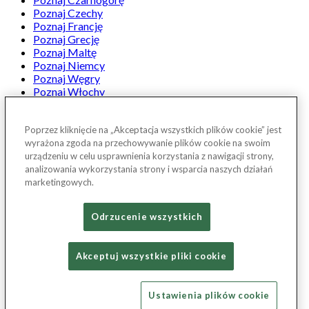
Poznaj Czechy
Poznaj Francję
Poznaj Grecję
Poznaj Maltę
Poznaj Niemcy
Poznaj Węgry
Poznaj Włochy
Projekt Poznaj Polskę
Ranking Travelist
Poprzez kliknięcie na „Akceptacja wszystkich plików cookie” jest
Rozmowy Travelist
wyrażona zgoda na przechowywanie plików cookie na swoim
W góry
urządzeniu w celu usprawnienia korzystania z nawigacji strony,
Weekend w Polsce z Państwem Torres
analizowania wykorzystania strony i wsparcia naszych działań
Zwiedzanie polski samochodem z Travelist.pl & Jeep
marketingowych.
...
Odrzucenie wszystkich
facebook
instagram
youtube
Akceptuj wszystkie pliki cookie
spotify
Ustawienia plików cookie
Wszystkie prawa zastrzeżone © 2026 Magazyn Travelist