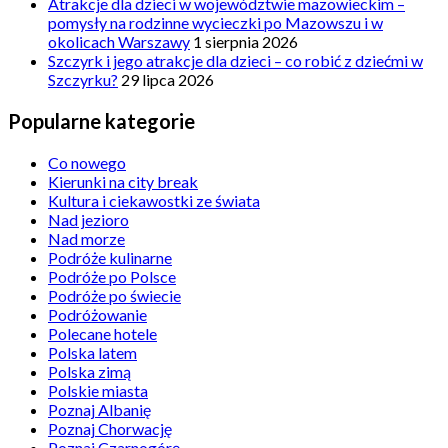
Atrakcje dla dzieci w województwie mazowieckim –
pomysły na rodzinne wycieczki po Mazowszu i w
okolicach Warszawy
1 sierpnia 2026
Szczyrk i jego atrakcje dla dzieci – co robić z dziećmi w
Szczyrku?
29 lipca 2026
Popularne kategorie
Co nowego
Kierunki na city break
Kultura i ciekawostki ze świata
Nad jezioro
Nad morze
Podróże kulinarne
Podróże po Polsce
Podróże po świecie
Podróżowanie
Polecane hotele
Polska latem
Polska zimą
Polskie miasta
Poznaj Albanię
Poznaj Chorwację
Poznaj Czarnogórę