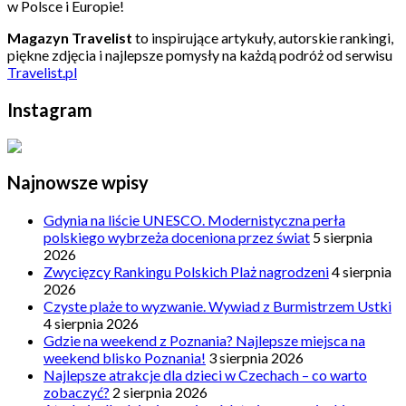
w Polsce i Europie!
Magazyn Travelist
to inspirujące artykuły, autorskie rankingi,
piękne zdjęcia i najlepsze pomysły na każdą podróż od serwisu
Travelist.pl
Instagram
Najnowsze wpisy
Gdynia na liście UNESCO. Modernistyczna perła
polskiego wybrzeża doceniona przez świat
5 sierpnia
2026
Zwycięzcy Rankingu Polskich Plaż nagrodzeni
4 sierpnia
2026
Czyste plaże to wyzwanie. Wywiad z Burmistrzem Ustki
4 sierpnia 2026
Gdzie na weekend z Poznania? Najlepsze miejsca na
weekend blisko Poznania!
3 sierpnia 2026
Najlepsze atrakcje dla dzieci w Czechach – co warto
zobaczyć?
2 sierpnia 2026