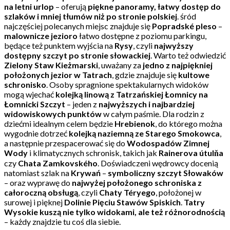
na letni urlop
– oferują
piękne panoramy, łatwy dostęp do
szlaków i mniej tłumów niż po stronie polskiej
. śród
najczęściej polecanych miejsc znajduje się
Popradské pleso
–
malownicze jezioro
łatwo dostępne z poziomu parkingu,
będące też punktem wyjścia na
Rysy
, czyli
najwyższy
dostępny szczyt po stronie słowackiej
. Warto też odwiedzić
Zielony Staw Kieżmarski
, uważany za
jedno z najpiękniej
położonych jezior w Tatrach
, gdzie znajduje się
kultowe
schronisko
. Osoby spragnione spektakularnych widoków
mogą wjechać
kolejką linową z Tatrzańskiej Łomnicy na
Łomnicki Szczyt
– jeden z
najwyższych i najbardziej
widowiskowych punktów
w całym paśmie. Dla rodzin z
dziećmi idealnym celem będzie
Hrebienok
, do którego można
wygodnie dotrzeć
kolejką naziemną ze Starego Smokowca
,
a następnie przespacerować się do
Wodospadów Zimnej
Wody
i klimatycznych schronisk, takich jak
Rainerova útulňa
czy
Chata Zamkovského
. Doświadczeni wędrowcy docenią
natomiast szlak na
Krywań
–
symboliczny szczyt Słowaków
– oraz wyprawę do
najwyżej położonego schroniska z
całoroczną obsługą
, czyli
Chaty Téryego
, położonej w
surowej i pięknej
Dolinie Pięciu Stawów Spiskich
.
Tatry
Wysokie kuszą nie tylko widokami, ale też różnorodnością
– każdy znajdzie tu coś dla siebie.