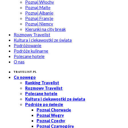
Poznaj Włochy
Poznaj Maltę
Poznaj Albanię
Poznaj Francję
Poznaj Niemcy
Kierunki na city break
Rozmowy Travelist
Kultura i ciekawostki ze świata
Podróżowanie
Podróże kulinarne
Polecane hotele
O nas
Travelist.pl
Co nowego
Ranking Travelist
Rozmowy Travelist
Polecane hotele
Kultura i ciekawostki ze świata
Podróże po świecie
Poznaj Chorwację
Poznaj Węgry
Poznaj Czechy
Poznaj Czarnogórę