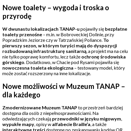
Nowe toalety – wygoda i troska o
przyrodę
W dwunastu lokalizacjach TANAP-u
pojawiły się
bezpłatne
toalety przenośne
– m.in. w Bobroveckiej Dolinie, przy
Popradzkim Jeziorze czy w Tatrzańskiej Poliance.
To
pierwszy sezon, w którym turyści mają do dyspozycji
rozbudowaną infrastrukturę sanitarną
, a projekt ma na celu
nie tylko poprawę komfortu, lecz także
ochronę środowiska
górskiego
. Dodatkowo, w Chacie pod Rysami pojawiła się
nowoczesna toaleta ekologiczna
– testowany model, który
może zostać rozszerzony na inne lokalizacje.
Nowe możliwości w Muzeum TANAP –
dla każdego
Zmodernizowane Muzeum TANAP
to przestrzeń bardziej
dostępna dla osób z niepełnosprawnościami. Na
odwiedzających czekają
przewodniki w języku migowym
,
wypukłe mapy
, opisy w
alfabecie Braille’a
, a także
interaktywne treści
dostępne po zeskanowaniu kodów QR.