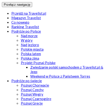
Przełącz nawigację
Przejdź na Travelist.pl
Magazyn Travelist
Co nowego
Ranking Travelist
Podróże po Polsce
Nad morze
W góry
Nad jezioro
Polskie miasta
Polska latem
Polska zimą
Projekt Poznaj Polskę
Zwiedzanie polski samochodem z Travelist.pl &
Jeep
Weekend w Polsce z Państwem Torres
Podróże po świecie
Poznaj Chorwację
Poznaj Czechy
Poznaj Węgry
Poznaj Czarnogórę
Poznaj Grecję