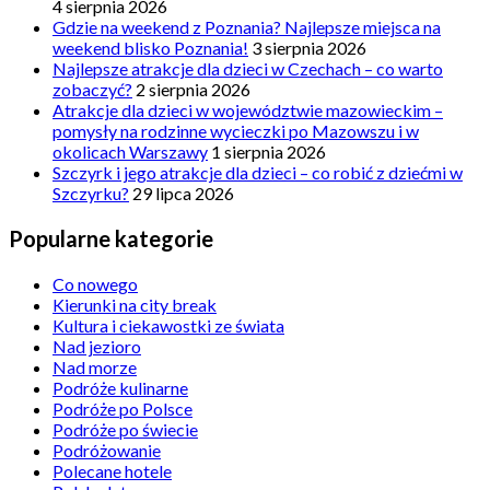
4 sierpnia 2026
Gdzie na weekend z Poznania? Najlepsze miejsca na
weekend blisko Poznania!
3 sierpnia 2026
Najlepsze atrakcje dla dzieci w Czechach – co warto
zobaczyć?
2 sierpnia 2026
Atrakcje dla dzieci w województwie mazowieckim –
pomysły na rodzinne wycieczki po Mazowszu i w
okolicach Warszawy
1 sierpnia 2026
Szczyrk i jego atrakcje dla dzieci – co robić z dziećmi w
Szczyrku?
29 lipca 2026
Popularne kategorie
Co nowego
Kierunki na city break
Kultura i ciekawostki ze świata
Nad jezioro
Nad morze
Podróże kulinarne
Podróże po Polsce
Podróże po świecie
Podróżowanie
Polecane hotele