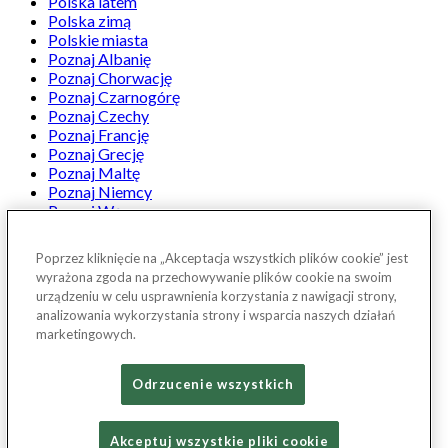
Polska latem
Polska zimą
Polskie miasta
Poznaj Albanię
Poznaj Chorwację
Poznaj Czarnogórę
Poznaj Czechy
Poznaj Francję
Poznaj Grecję
Poznaj Maltę
Poznaj Niemcy
Poznaj Węgry
Poznaj Włochy
Projekt Poznaj Polskę
Poprzez kliknięcie na „Akceptacja wszystkich plików cookie” jest
Ranking Travelist
wyrażona zgoda na przechowywanie plików cookie na swoim
Rozmowy Travelist
urządzeniu w celu usprawnienia korzystania z nawigacji strony,
W góry
analizowania wykorzystania strony i wsparcia naszych działań
Weekend w Polsce z Państwem Torres
marketingowych.
Zwiedzanie polski samochodem z Travelist.pl & Jeep
...
Odrzucenie wszystkich
facebook
Akceptuj wszystkie pliki cookie
instagram