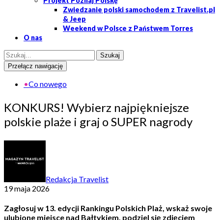
Projekt Poznaj Polskę
Zwiedzanie polski samochodem z Travelist.pl
& Jeep
Weekend w Polsce z Państwem Torres
O nas
Przełącz nawigację
•
Co nowego
KONKURS! Wybierz najpiękniejsze
polskie plaże i graj o SUPER nagrody
Redakcja Travelist
19 maja 2026
Zagłosuj w 13. edycji Rankingu Polskich Plaż, wskaż swoje
ulubione miejsce nad Bałtykiem, podziel się zdjęciem