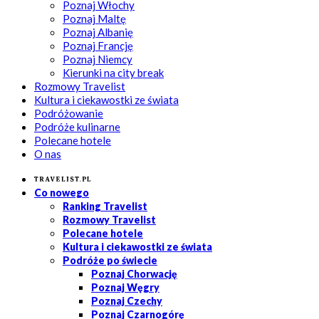
Poznaj Włochy
Poznaj Maltę
Poznaj Albanię
Poznaj Francję
Poznaj Niemcy
Kierunki na city break
Rozmowy Travelist
Kultura i ciekawostki ze świata
Podróżowanie
Podróże kulinarne
Polecane hotele
O nas
Travelist.pl
Co nowego
Ranking Travelist
Rozmowy Travelist
Polecane hotele
Kultura i ciekawostki ze świata
Podróże po świecie
Poznaj Chorwację
Poznaj Węgry
Poznaj Czechy
Poznaj Czarnogórę