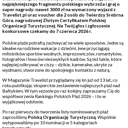
najpiękniejszego fragmentu polskiego wybrzeża i graj o
super nagrody: nawet 3000 zł na wymarzony wyjazd z
Travelist.pl oraz voucher dla 2 osób do Twierdzy Srebrna
Góra, nagrodzonej Złotym Certyfikatem Polskiej
Organizacji Turystycznej. Na Twój głos i zgłoszenie
konkursowe czekamy do 7 czerwca 2026 r.
Polskie plaże potrafią zachwycać na wiele sposobów. Jedne są
idealne na rodzinne wakacje z dziećmi, inne przyciągają
miłośników sportów wodnych, imprezowiczów, romantyków,
fotografów i łowców niezwykłych kadrów. Są też takie, które
najlepiej odkrywać w ciszy – dzikie, kameralne, ukryte za
wydmami, stworzone do spokojnego kontaktu z naturą.
W Magazynie Travelist przyglądamy się im już od 13 lat, co
roku publikując eksperckie zestawienie najlepszych plaż nad
Bałtykiem. W tym sezonie po raz kolejny zapraszamy Cię do
współtworzenia Rankingu Polskich Plaż 2026 – i to w
wyjątkowej odsłonie.
Po raz pierwszy do tworzenia listy nominowanych plaż
zaprosiliśmy
Polską Organizację Turystyczną
. Wspólnie
wytypowaliśmy po 10 nominacji w 5 kategoriach
tematycznych: