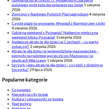
Gdynia na liście UNESCO. Modernistyczna perła
polskiego wybrzeża doceniona przez świat
5 sierpnia
2026
Zwycięzcy Rankingu Polskich Plaż nagrodzeni
4 sierpnia
2026
Czyste plaże to wyzwanie. Wywiad z Burmistrzem Ustki
4 sierpnia 2026
Gdzie na weekend z Poznania? Najlepsze miejsca na
weekend blisko Poznania!
3 sierpnia 2026
Najlepsze atrakcje dla dzieci w Czechach – co warto
zobaczyć?
2 sierpnia 2026
Atrakcje dla dzieci w województwie mazowieckim –
pomysły na rodzinne wycieczki po Mazowszu i w
okolicach Warszawy
1 sierpnia 2026
Szczyrk i jego atrakcje dla dzieci – co robić z dziećmi w
Szczyrku?
29 lipca 2026
Popularne kategorie
Co nowego
Kierunki na city break
Kultura i ciekawostki ze świata
Nad jezioro
Nad morze