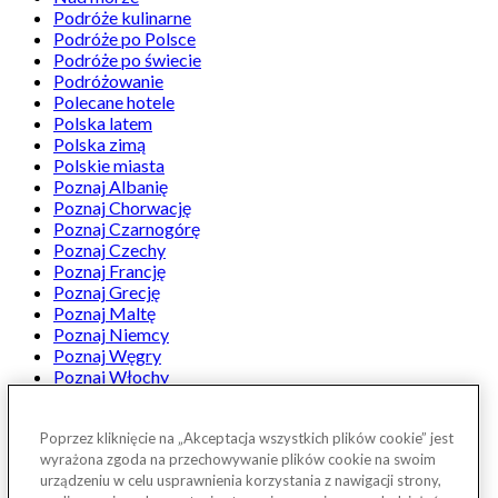
Podróże kulinarne
Podróże po Polsce
Podróże po świecie
Podróżowanie
Polecane hotele
Polska latem
Polska zimą
Polskie miasta
Poznaj Albanię
Poznaj Chorwację
Poznaj Czarnogórę
Poznaj Czechy
Poznaj Francję
Poznaj Grecję
Poznaj Maltę
Poznaj Niemcy
Poznaj Węgry
Poznaj Włochy
Projekt Poznaj Polskę
Ranking Travelist
Rozmowy Travelist
Poprzez kliknięcie na „Akceptacja wszystkich plików cookie” jest
W góry
wyrażona zgoda na przechowywanie plików cookie na swoim
Weekend w Polsce z Państwem Torres
urządzeniu w celu usprawnienia korzystania z nawigacji strony,