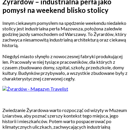
Żyrardów – industrialna perła jako
pomysł na weekend blisko stolicy
Innym ciekawym pomysłem na spędzenie weekendu niedaleko
stolicy jest industrialna perła Mazowsza, położona zaledwie
godzinę jazdy samochodem od Warszawy. To Żyrardów, który
zachwyca niesamowitą industrialną architekturą oraz ciekawą
historią.
Niegdyś miasto słynęło z nowoczesnej fabryki produkującej
len. Pracowały w niej tysiące pracowników, dla których z
czasem zbudowano domy, szpital, szkoły, przedszkole, domy
kultury. Budynków przybywało, a wszystkie zbudowane były z
charakterystycznej czerwonej cegły.
Zwiedzanie Żyrardowa warto rozpocząć od wizyty w Muzeum
Lniarstwa, aby poznać szerszy kontekst tego miejsca, jego
historii i mieszkańców. Potem warto pospacerować po
klimatycznych uliczkach, zachwycających industrialną