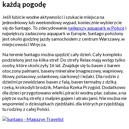
każdą pogodę
Jeśli lubicie wodne aktywności i szukacie miejsca na
jednodniowy lub weekendowy wypad, koniecznie wybierzcie
się do Suntago. To zdecydowanie
najlepszy aquapark w Polsce
i
największy zadaszony aquapark w Europie. Suntago położony
jest około godzinę jazdy samochodem z centrum Warszawy, w
miejscowości Wręcza.
Na terenie Suntago można spędzić cały dzień. Cały kompleks
podzielony jest na kilka stref. Do strefy Relax mają wstęp tylko
osoby, które skończyły 16 lat. Znajduje się tu basen z barem
otoczony palmami, baseny mineralne (magnezowy, wapniowy,
litowy, potasowy, solankowy, siarkowy) i leżaki. Dla rodzin z
dziećmi przewidziano basen z falą, basen termalny z dziką
rzeką, krokodyli brodzik, Mamba Rzeka Przygód. Dodatkowo
dla dzieci przygotowano wielki, piracki wodny plac zabaw, a na
piętrze suchą strefę z małpim gajem i atrakcjami. Nie można nie
wspomnieć o dziesiątkach zjeżdżalni, dla których przyjeżdżają
tu rodziny z całej Polski.