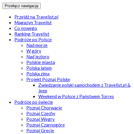
Przełącz nawigację
Przejdź na Travelist.pl
Magazyn Travelist
Co nowego
Ranking Travelist
Podróże po Polsce
Nad morze
W góry
Nad jezioro
Polskie miasta
Polska latem
Polska zimą
Projekt Poznaj Polskę
Zwiedzanie polski samochodem z Travelist.pl &
Jeep
Weekend w Polsce z Państwem Torres
Podróże po świecie
Poznaj Chorwację
Poznaj Czechy
Poznaj Węgry
Poznaj Czarnogórę
Poznaj Grecję