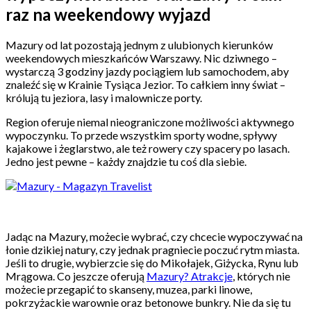
raz na weekendowy wyjazd
Mazury od lat pozostają jednym z ulubionych kierunków
weekendowych mieszkańców Warszawy. Nic dziwnego –
wystarczą 3 godziny jazdy pociągiem lub samochodem, aby
znaleźć się w Krainie Tysiąca Jezior. To całkiem inny świat –
królują tu jeziora, lasy i malownicze porty.
Region oferuje niemal nieograniczone możliwości aktywnego
wypoczynku. To przede wszystkim sporty wodne, spływy
kajakowe i żeglarstwo, ale też rowery czy spacery po lasach.
Jedno jest pewne – każdy znajdzie tu coś dla siebie.
Jadąc na Mazury, możecie wybrać, czy chcecie wypoczywać na
łonie dzikiej natury, czy jednak pragniecie poczuć rytm miasta.
Jeśli to drugie, wybierzcie się do Mikołajek, Giżycka, Rynu lub
Mrągowa. Co jeszcze oferują
Mazury? Atrakcje
, których nie
możecie przegapić to skanseny, muzea, parki linowe,
pokrzyżackie warownie oraz betonowe bunkry. Nie da się tu