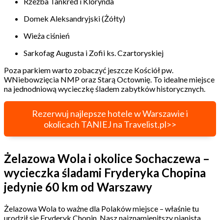
Rzeźba Tankred i Klorynda
Domek Aleksandryjski (Żółty)
Wieża ciśnień
Sarkofag Augusta i Zofii ks. Czartoryskiej
Poza parkiem warto zobaczyć jeszcze Kościół pw.
WNiebowzięcia NMP oraz Starą Octownię. To idealne miejsce
na jednodniową wycieczkę śladem zabytków historycznych.
Rezerwuj najlepsze hotele w Warszawie i
okolicach TANIEJ na Travelist.pl>>
Żelazowa Wola i okolice Sochaczewa –
wycieczka śladami Fryderyka Chopina
jedynie 60 km od Warszawy
Żelazowa Wola to ważne dla Polaków miejsce – właśnie tu
urodził się Fryderyk Chopin. Nasz najznamienitszy pianista