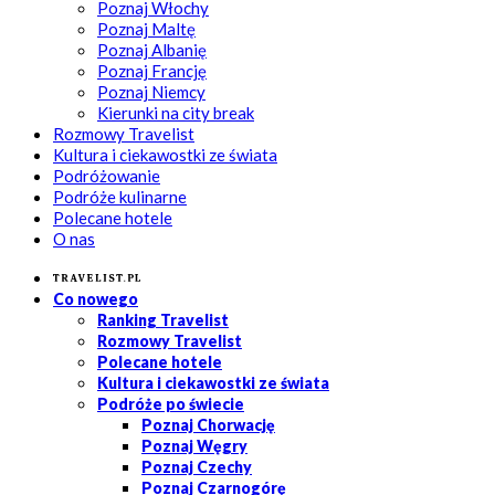
Poznaj Włochy
Poznaj Maltę
Poznaj Albanię
Poznaj Francję
Poznaj Niemcy
Kierunki na city break
Rozmowy Travelist
Kultura i ciekawostki ze świata
Podróżowanie
Podróże kulinarne
Polecane hotele
O nas
Travelist.pl
Co nowego
Ranking Travelist
Rozmowy Travelist
Polecane hotele
Kultura i ciekawostki ze świata
Podróże po świecie
Poznaj Chorwację
Poznaj Węgry
Poznaj Czechy
Poznaj Czarnogórę