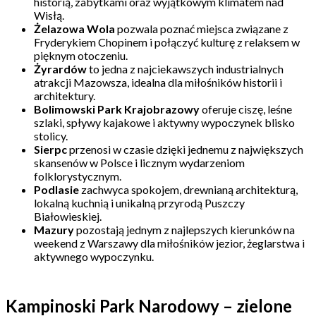
historią, zabytkami oraz wyjątkowym klimatem nad
Wisłą.
Żelazowa Wola
pozwala poznać miejsca związane z
Fryderykiem Chopinem i połączyć kulturę z relaksem w
pięknym otoczeniu.
Żyrardów
to jedna z najciekawszych industrialnych
atrakcji Mazowsza, idealna dla miłośników historii i
architektury.
Bolimowski Park Krajobrazowy
oferuje ciszę, leśne
szlaki, spływy kajakowe i aktywny wypoczynek blisko
stolicy.
Sierpc
przenosi w czasie dzięki jednemu z największych
skansenów w Polsce i licznym wydarzeniom
folklorystycznym.
Podlasie
zachwyca spokojem, drewnianą architekturą,
lokalną kuchnią i unikalną przyrodą Puszczy
Białowieskiej.
Mazury
pozostają jednym z najlepszych kierunków na
weekend z Warszawy dla miłośników jezior, żeglarstwa i
aktywnego wypoczynku.
Kampinoski Park Narodowy – zielone