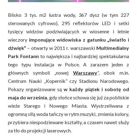
Blisko 3 tys. m2 lustra wody, 367 dysz (w tym 227
sterowanych cyfrowo), 295 reflektorów LED i setki
tysięcy widzów podziwiających w wiosenne i letnie
wieczory
imponujące widowiska z gatunku „światło i
dźwięk”
– otwarty w 2011 r. warszawski
Multimedialny
Park Fontann
to największa i najbardziej spektakularna
tego typu instalacja w Polsce. A zarazem jeden z
głównych symboli „nowej
Warszawy
”, obok m.in.
Centrum Nauki „Kopernik” czy Stadionu Narodowego.
Pokazy organizowane są
w każdy piątek i sobotę od
maja do września
, gdy słońce schowa się już za pobliskie
wieże Starego i Nowego Miasta. Wystrzeliwana z
ogromną siłą woda tańczy w rytm muzyki, zmienia kolory,
przybiera niespodziewane kształty, a czasem nawet służy
za tło do projekcji laserowych.