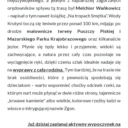
międzywojennego, a jednym z najbardziej zagorzałych
orędowników spływu tą trasą był
Melchior Wańkowicz
– napisał o tym nawet książkę „Na tropach Smętka”. Wody
Krutyni toczą się leniwie przez ponad 100 km, mijając po
drodze
malownicze tereny Puszczy Piskiej i
Mazurskiego Parku Krajobrazowego
oraz kilkanaście
jezior. Płynie się tędy lekko i przyjemnie, widoki są
zachwycające, a natura przez cały czas pozostaje na
wyciągnięcie ręki, dzięki czemu szlak idealnie nadaje się
na
wyprawy z całą rodziną
.
Tym bardziej, że na trasie nie
brak osobliwości, które z pewnością spodobają się
dzieciakom – warto wspomnieć choćby odcinek rzeki, na
którym nurt może płynąć w dwie różne strony, tajemnicze
„krwawe kamienie” albo wielkie, kolorowe rzeźby ludzi w
wiosce o intrygującej nazwie Zgon.
Już dzisiaj zaplanuj aktywny wypoczynek na