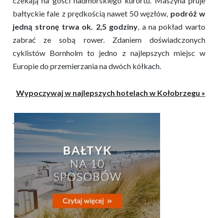
czekają na gości nadmorskiego kurortu. Maszyna pruje
bałtyckie fale z prędkością nawet 50 węzłów,
podróż w
jedną stronę trwa ok. 2,5 godziny
, a na pokład warto
zabrać ze sobą rower. Zdaniem doświadczonych
cyklistów Bornholm to jedno z najlepszych miejsc w
Europie do przemierzania na dwóch kółkach.
Wypoczywaj w najlepszych hotelach w Kołobrzegu »