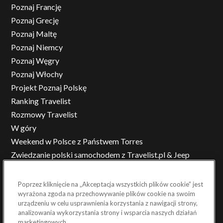
Poznaj Francję
Poznaj Grecję
Poznaj Maltę
Poznaj Niemcy
Poznaj Węgry
Poznaj Włochy
Projekt Poznaj Polskę
Ranking Travelist
Rozmowy Travelist
W góry
Weekend w Polsce z Państwem Torres
Zwiedzanie polski samochodem z Travelist.pl & Jeep
Poprzez kliknięcie na „Akceptacja wszystkich plików cookie” jest
wyrażona zgoda na przechowywanie plików cookie na swoim
...
urządzeniu w celu usprawnienia korzystania z nawigacji strony,
analizowania wykorzystania strony i wsparcia naszych działań
marketingowych.