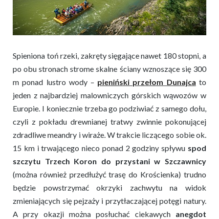
Spieniona toń rzeki, zakręty sięgające nawet 180 stopni, a
po obu stronach strome skalne ściany wznoszące się 300
m ponad lustro wody –
pieniński przełom Dunajca
to
jeden z najbardziej malowniczych górskich wąwozów w
Europie. I koniecznie trzeba go podziwiać z samego dołu,
czyli z pokładu drewnianej tratwy zwinnie pokonującej
zdradliwe meandry i wiraże. W trakcie liczącego sobie ok.
15 km i trwającego nieco ponad 2 godziny spływu
spod
szczytu Trzech Koron do przystani w Szczawnicy
(można również przedłużyć trasę do Krościenka) trudno
będzie powstrzymać okrzyki zachwytu na widok
zmieniających się pejzaży i przytłaczającej potęgi natury.
A przy okazji można posłuchać ciekawych
anegdot