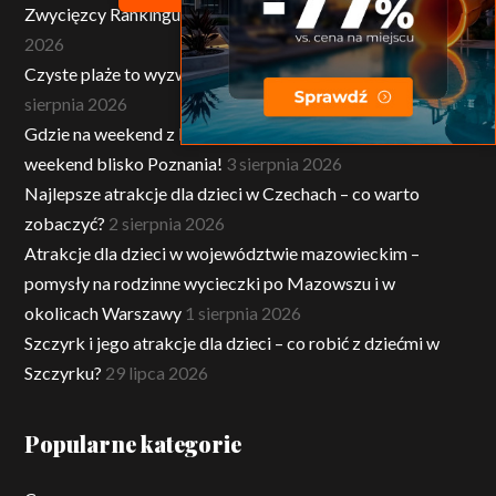
Zwycięzcy Rankingu Polskich Plaż nagrodzeni
4 sierpnia
2026
Czyste plaże to wyzwanie. Wywiad z Burmistrzem Ustki
4
sierpnia 2026
Gdzie na weekend z Poznania? Najlepsze miejsca na
weekend blisko Poznania!
3 sierpnia 2026
Najlepsze atrakcje dla dzieci w Czechach – co warto
zobaczyć?
2 sierpnia 2026
Atrakcje dla dzieci w województwie mazowieckim –
pomysły na rodzinne wycieczki po Mazowszu i w
okolicach Warszawy
1 sierpnia 2026
Szczyrk i jego atrakcje dla dzieci – co robić z dziećmi w
Szczyrku?
29 lipca 2026
Popularne kategorie