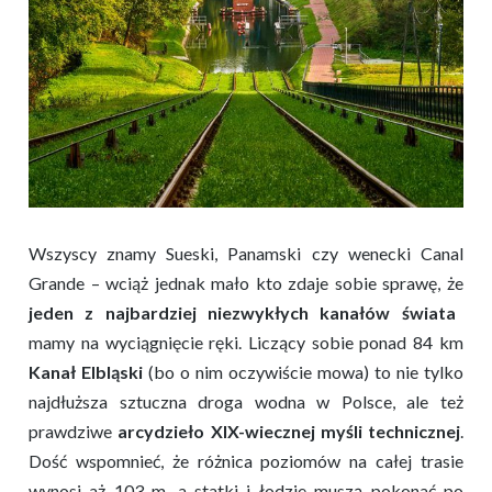
Wszyscy znamy Sueski, Panamski czy wenecki Canal
Grande – wciąż jednak mało kto zdaje sobie sprawę, że
jeden z najbardziej niezwykłych kanałów świata
mamy na wyciągnięcie ręki. Liczący sobie ponad 84 km
Kanał Elbląski
(bo o nim oczywiście mowa) to nie tylko
najdłuższa sztuczna droga wodna w Polsce, ale też
prawdziwe
arcydzieło XIX-wiecznej myśli technicznej
.
Dość wspomnieć, że różnica poziomów na całej trasie
wynosi aż 103 m, a statki i łodzie muszą pokonać po