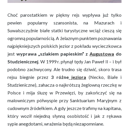
Choć parostatkiem w piękny rejs wypływa już tylko
pewien popularny szansonista, na Mazurach i
Suwalszczyźnie białe statki turystyczne wciąż cieszą się
ogromną popularnością. A żelaznym punktem poznawania
najpiękniejszych polskich jezior z pokładu wycieczkowca
jest
wyprawa „szlakiem papieskim” z
Augustowa
do
Studzienicznej
. W 1999 r. płynął tędy Jan Paweł II – i był
podobno zachwycony. Ale trudno się dziwić, skoro trasa
rejsu biegnie przez
3 różne
jeziora
(Necko, Białe i
Studzieniczne), zahacza o najkrótszą żeglowną rzeczkę w
Polsce i mija śluzę w Przewięzi, by zakończyć się na
malowniczym półwyspie przy Sanktuarium Maryjnym z
cudownym źródełkiem. A gdy jeszcze trafimy na kapitana,
który woził niejedną słynną osobistość i jak z rękawa
sypie anegdotami, wrażenia będą niezapomniane.