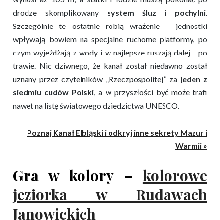
drodze skomplikowany
system śluz i pochylni
.
Szczególnie te ostatnie robią wrażenie – jednostki
wpływają bowiem na specjalne ruchome platformy, po
czym wyjeżdżają z wody i w najlepsze ruszają dalej… po
trawie. Nic dziwnego, że kanał został niedawno został
uznany przez czytelników „Rzeczpospolitej” za
jeden z
siedmiu cudów Polski
, a w przyszłości być może trafi
nawet na listę światowego dziedzictwa UNESCO.
Poznaj Kanał Elbląski i odkryj inne sekrety Mazur i
Warmii »
Gra w kolory –
kolorowe
jeziorka w Rudawach
Janowickich