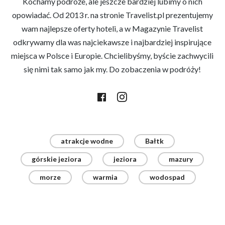
Kochamy podróże, ale jeszcze bardziej lubimy o nich
opowiadać. Od 2013 r. na stronie Travelist.pl prezentujemy
wam najlepsze oferty hoteli, a w Magazynie Travelist
odkrywamy dla was najciekawsze i najbardziej inspirujące
miejsca w Polsce i Europie. Chcielibyśmy, byście zachwycili
się nimi tak samo jak my. Do zobaczenia w podróży!
atrakcje wodne
Bałtk
górskie jeziora
jeziora
mazury
morze
warmia
wodospad