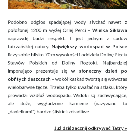
Podobno odgłos spadającej wody słychać nawet z
położonej 1200 m wyżej Orlej Perci –
Wielka Siklawa
naprawdę budzi respekt. I jest jednym z cudów
tatrzańskiej natury.
Największy wodospad w Polsce
liczy sobie blisko 70 m wysokości i oddziela Dolinę Pięciu
Stawów Polskich od Doliny Roztoki. Najbardziej
imponująco prezentuje się
w słoneczny dzień po
obfitych deszczach
– wokół kaskad tworzą się wówczas
wielobarwne tęcze. Trzeba tylko uważać na szlaku, który
prowadzi wzdłuż wodospadu. Widoki są zachwycające,
ale duże, wygładzone kamienie (nazywane tu
„danielkami”) bardzo śliskie i zdradliwe.
Już dziś zacznij odkrywać Tatry »