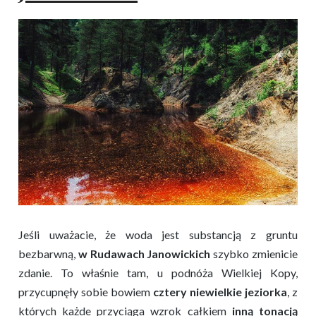
Jeśli uważacie, że woda jest substancją z gruntu
bezbarwną,
w Rudawach Janowickich
szybko zmienicie
zdanie. To właśnie tam, u podnóża Wielkiej Kopy,
przycupnęły sobie bowiem
cztery niewielkie jeziorka
, z
których każde przyciąga wzrok całkiem
inną tonacją