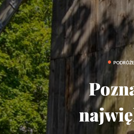
•
PODRÓŻE
Pozna
najwię