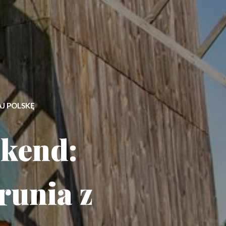
J POLSKĘ
ekend:
runia z