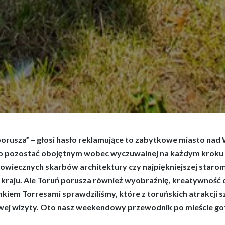
orusza” – głosi hasło reklamujące to zabytkowe miasto nad Wi
o pozostać obojętnym wobec wyczuwalnej na każdym kroku wie
iowiecznych skarbów architektury czy najpiękniejszej staro
 kraju. Ale Toruń porusza również wyobraźnię, kreatywność
mkiem Torresami sprawdziliśmy, które z toruńskich atrakcji 
ej wizyty. Oto nasz weekendowy przewodnik po mieście got