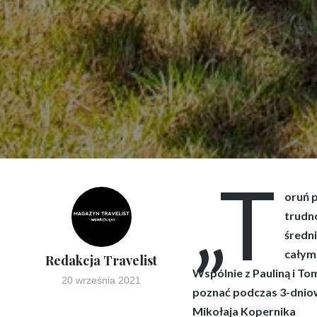
„T
oruń p
trudn
średn
całym
Redakcja Travelist
Wspólnie z Pauliną i To
20 września 2021
poznać podczas 3-dniow
Mikołaja Kopernika