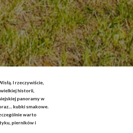
słą. I rzeczywiście,
lkiej historii,
miejskiej panoramy w
 oraz… kubki smakowe.
szczególnie warto
yku, pierników i