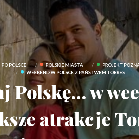
•
•
 PO POLSCE
POLSKIE MIASTA
PROJEKT POZNA
•
WEEKEND W POLSCE Z PAŃSTWEM TORRES
j Polskę… w we
ksze atrakcje To