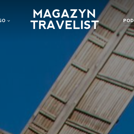
GO
POD