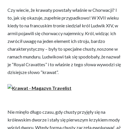
Czy wiecie, że krawaty powstały właśnie w Chorwacji? I
to, jak się okazuje, zupełnie przypadkowo! W XVII wieku
kiedy to na francuskim tronie siedział król Ludwik XIV, w
armii pojawili się chorwaccy najemnicy. Król, widząc ich
zwrócił uwagę na jeden element ich stroju, bardzo
charakterystyczny – były to specjalne chusty, noszone w
ramach munduru. Ludwikowi tak się spodobały, że nazwał
je “Royal Cravattes” i to właśnie z tego słowa wywodzi się
dzisiejsze słowo “krawat”.
Nie minęło długo czasu, gdy chusty przyjęły się na
królewskim dworze i stały się pierwszym krzykiem mody
wśród dworu. Wtedy forma chusty zaczęła ewoluować, aż