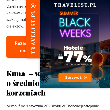
Dzieli się na trzy dialekty: sztokawski, czakawski i
kajkawski, więc jeśli chcecie się porozumiewać podczas
wakacji, nalepiej uczyć się równolegle tych trzech
dialektów.
Rezerwuj najlepsze hotele w Chorwacji z
dodatkową zniżką na Travelist.pl>>
Kuna – waluta Chorwacji
o średniowiecznych
korzeniach
Mimo iż od 1 stycznia 2023 roku w Chorwacji oficjalnie