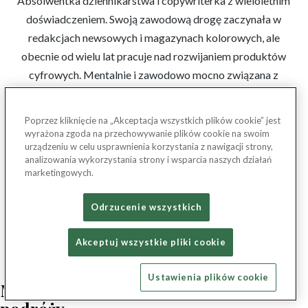
Absolwentka dziennikarstwa i copywriterka z wieloletnim
doświadczeniem. Swoją zawodową drogę zaczynała w
redakcjach newsowych i magazynach kolorowych, ale
obecnie od wielu lat pracuje nad rozwijaniem produktów
cyfrowych. Mentalnie i zawodowo mocno związana z
podróżami i branżą hotelarską. Pasjami pisze artykuły
podróżnicze, tworzyła także autorski magazyn hotelowy o
Poprzez kliknięcie na „Akceptacja wszystkich plików cookie” jest
Dolnym Śląsku.
wyrażona zgoda na przechowywanie plików cookie na swoim
urządzeniu w celu usprawnienia korzystania z nawigacji strony,
analizowania wykorzystania strony i wsparcia naszych działań
marketingowych.
chorwacja
Odrzucenie wszystkich
Akceptuj wszystkie pliki cookie
Ustawienia plików cookie
Magazyn Travelist – zainspiruj się do