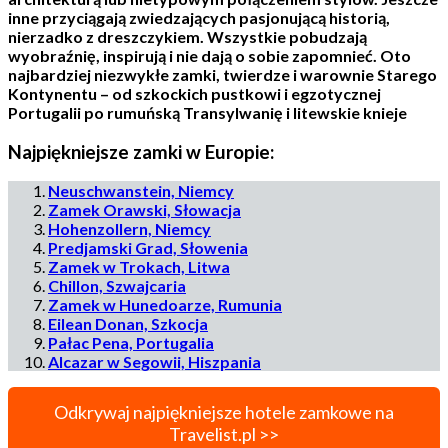
inne przyciągają zwiedzających pasjonującą historią,
nierzadko z dreszczykiem. Wszystkie pobudzają
wyobraźnię, inspirują i nie dają o sobie zapomnieć. Oto
najbardziej niezwykłe zamki, twierdze i warownie Starego
Kontynentu – od szkockich pustkowi i egzotycznej
Portugalii po rumuńską Transylwanię i litewskie knieje
Najpiękniejsze zamki w Europie:
Neuschwanstein, Niemcy
Zamek Orawski, Słowacja
Hohenzollern, Niemcy
Predjamski Grad, Słowenia
Zamek w Trokach, Litwa
Chillon, Szwajcaria
Zamek w Hunedoarze, Rumunia
Eilean Donan, Szkocja
Pałac Pena, Portugalia
Alcazar w Segowii, Hiszpania
Odkrywaj najpiękniejsze hotele zamkowe na
Travelist.pl >>