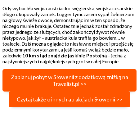
Gdy wybuchła wojna austriacko-węgierska, wojska cesarskie
długo okupowały zamek. Lugger tymczasem sypał żołnierzom
na głowy świeże owoce, demonstrując im w ten sposób, że
niczego mu nie brakuje. Ostatecznie jednak został zdradzony
przez jednego ze służących, choć zakończył żywot równie
nietypowo, jak żył – austriacka kula trafiła go bowiem… w
toalecie. Dziś można oglądać to niesławne miejsce i przejść się
podziemnymi korytarzami, a jeśli komuś wciąż będzie mało,
zaledwie
10 km stąd znajdzie jaskinię Postojną
– jedną z
najsłynniejszych i najpiękniejszych grot w całej Europie.
Zaplanuj pobyt w Słowenii z dodatkową zniżką na
Travelist.pl >>
Czytaj także o innych atrakcjach Słowenii >>
Zamek w Trokach, Litwa