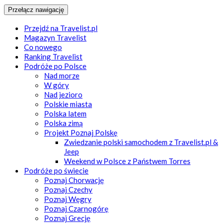
Przełącz nawigację
Przejdź na Travelist.pl
Magazyn Travelist
Co nowego
Ranking Travelist
Podróże po Polsce
Nad morze
W góry
Nad jezioro
Polskie miasta
Polska latem
Polska zimą
Projekt Poznaj Polskę
Zwiedzanie polski samochodem z Travelist.pl &
Jeep
Weekend w Polsce z Państwem Torres
Podróże po świecie
Poznaj Chorwację
Poznaj Czechy
Poznaj Węgry
Poznaj Czarnogórę
Poznaj Grecję