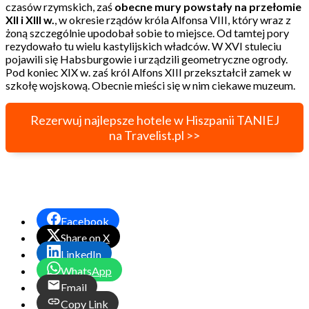
czasów rzymskich, zaś
obecne mury powstały na przełomie
XII i XIII w.
, w okresie rządów króla Alfonsa VIII, który wraz z
żoną szczególnie upodobał sobie to miejsce. Od tamtej pory
rezydowało tu wielu kastylijskich władców. W XVI stuleciu
pojawili się Habsburgowie i urządzili geometryczne ogrody.
Pod koniec XIX w. zaś król Alfons XIII przekształcił zamek w
szkołę wojskową. Obecnie mieści się w nim ciekawe muzeum.
Rezerwuj najlepsze hotele w Hiszpanii TANIEJ
na Travelist.pl >>
Facebook
Share on X
LinkedIn
WhatsApp
Email
Copy Link