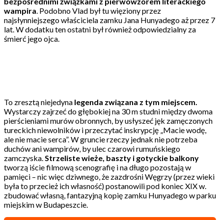
bezpośrednimi związkami z pierwowzorem literackiego
wampira
. Podobno Vlad był tu więziony przez
najsłynniejszego właściciela zamku Jana Hunyadego aż przez 7
lat. W dodatku ten ostatni był również odpowiedzialny za
śmierć jego ojca.
To zresztą niejedyna
legenda związana z tym miejscem.
Wystarczy zajrzeć do głębokiej na 30 m studni między dwoma
pierścieniami murów obronnych, by usłyszeć jęk zamęczonych
tureckich niewolników i przeczytać inskrypcję „Macie wodę,
ale nie macie serca”. W gruncie rzeczy jednak nie potrzeba
duchów ani wampirów, by ulec czarowi rumuńskiego
zamczyska.
Strzeliste wieże, baszty i gotyckie balkony
tworzą iście filmową scenografię i na długo pozostają w
pamięci – nic więc dziwnego, że zazdrośni Węgrzy (przez wieki
była to przecież ich własność) postanowili pod koniec XIX w.
zbudować własną, fantazyjną kopię zamku Hunyadego w parku
miejskim w Budapeszcie.