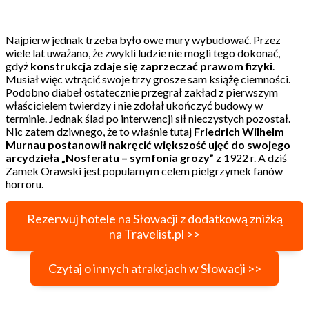
Najpierw jednak trzeba było owe mury wybudować. Przez
wiele lat uważano, że zwykli ludzie nie mogli tego dokonać,
gdyż
konstrukcja zdaje się zaprzeczać prawom fizyki
.
Musiał więc wtrącić swoje trzy grosze sam książę ciemności.
Podobno diabeł ostatecznie przegrał zakład z pierwszym
właścicielem twierdzy i nie zdołał ukończyć budowy w
terminie. Jednak ślad po interwencji sił nieczystych pozostał.
Nic zatem dziwnego, że to właśnie tutaj
Friedrich Wilhelm
Murnau postanowił nakręcić większość ujęć do swojego
arcydzieła „Nosferatu – symfonia grozy”
z 1922 r. A dziś
Zamek Orawski jest popularnym celem pielgrzymek fanów
horroru.
Rezerwuj hotele na Słowacji z dodatkową zniżką
na Travelist.pl >>
Czytaj o innych atrakcjach w Słowacji >>