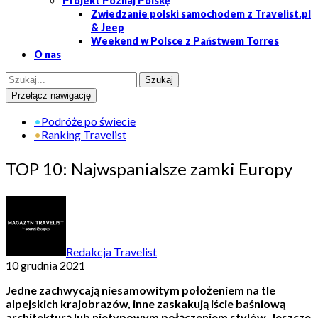
Projekt Poznaj Polskę
Zwiedzanie polski samochodem z Travelist.pl
& Jeep
Weekend w Polsce z Państwem Torres
O nas
Przełącz nawigację
•
Podróże po świecie
•
Ranking Travelist
TOP 10: Najwspanialsze zamki Europy
Redakcja Travelist
10 grudnia 2021
Jedne zachwycają niesamowitym położeniem na tle
alpejskich krajobrazów, inne zaskakują iście baśniową
architekturą lub nietypowym połączeniem stylów. Jeszcze