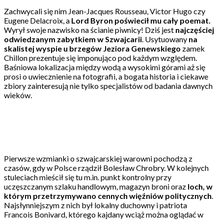
Zachwycali się nim Jean-Jacques Rousseau, Victor Hugo czy
Eugene Delacroix, a
Lord Byron poświecił mu cały poemat.
Wyrył swoje nazwisko na ścianie piwnicy! Dziś jest
najczęściej
odwiedzanym zabytkiem w Szwajcarii
. Usytuowany
na
skalistej wyspie u brzegów Jeziora Genewskiego
zamek
Chillon prezentuje się imponująco pod każdym względem.
Baśniowa lokalizacja między wodą a wysokimi górami aż się
prosi o uwiecznienie na fotografii, a bogata historia i ciekawe
zbiory zainteresują nie tylko specjalistów od badania dawnych
wieków.
Pierwsze wzmianki o szwajcarskiej warowni pochodzą z
czasów, gdy w Polsce rządził Bolesław Chrobry. W kolejnych
stuleciach mieścił się tu m.in. punkt kontrolny przy
uczęszczanym szlaku handlowym, magazyn broni oraz
loch, w
którym przetrzymywano cennych więźniów politycznych
.
Najsłynniejszym z nich był lokalny duchowny i patriota
Francois Bonivard, którego kajdany wciąż można oglądać w