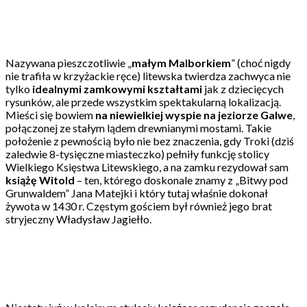
Nazywana pieszczotliwie „
małym Malborkiem
” (choć nigdy
nie trafiła w krzyżackie ręce) litewska twierdza zachwyca nie
tylko
idealnymi zamkowymi kształtami
jak z dziecięcych
rysunków, ale przede wszystkim spektakularną lokalizacją.
Mieści się bowiem
na niewielkiej wyspie na jeziorze Galwe
,
połączonej ze stałym lądem drewnianymi mostami. Takie
położenie z pewnością było nie bez znaczenia, gdy Troki (dziś
zaledwie 8-tysięczne miasteczko) pełniły funkcję stolicy
Wielkiego Księstwa Litewskiego, a na zamku rezydował sam
książę Witold
– ten, którego doskonale znamy z „Bitwy pod
Grunwaldem” Jana Matejki i który tutaj właśnie dokonał
żywota w 1430 r. Częstym gościem był również jego brat
stryjeczny Władysław Jagiełło.