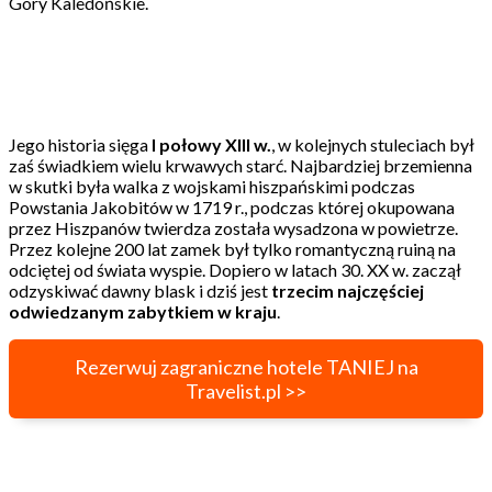
Góry Kaledońskie.
Jego historia sięga
I połowy XIII w.
, w kolejnych stuleciach był
zaś świadkiem wielu krwawych starć. Najbardziej brzemienna
w skutki była walka z wojskami hiszpańskimi podczas
Powstania Jakobitów w 1719 r., podczas której okupowana
przez Hiszpanów twierdza została wysadzona w powietrze.
Przez kolejne 200 lat zamek był tylko romantyczną ruiną na
odciętej od świata wyspie. Dopiero w latach 30. XX w. zaczął
odzyskiwać dawny blask i dziś jest
trzecim najczęściej
odwiedzanym zabytkiem w kraju
.
Rezerwuj zagraniczne hotele TANIEJ na
Travelist.pl >>