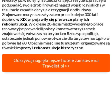
Niestety już w kolejnym stuleciu książęca rezydencja zaczęła
podupadać, swoje zrobił również najazd wojsk rosyjskich i w
rezultacie zapadła decyzja o rezygnacji z odbudowy.
Zrujnowane mury niszczały zatem przez kolejne 300 lat i
dopiero
w XIX w. pojawiły się pierwsze plany ich
rekonstrukcji
. W okresie 20-lecia międzywojennego prace
renowacyjne prowadzili polscy konserwatorzy (zamek
znajdował się wówczas na terytorium Rzeczypospolitej),
ostatecznie jednak ponowne otwarcie dla turystów nastąpiło w
połowie lat 60. Obecnie mieści się tu muzeum, organizowane są
również
imprezy i rekonstrukcje historyczne
.
Odkrywaj najpiękniejsze hotele zamkowe na
Travelist.pl >>
Chillon, Szwajcaria