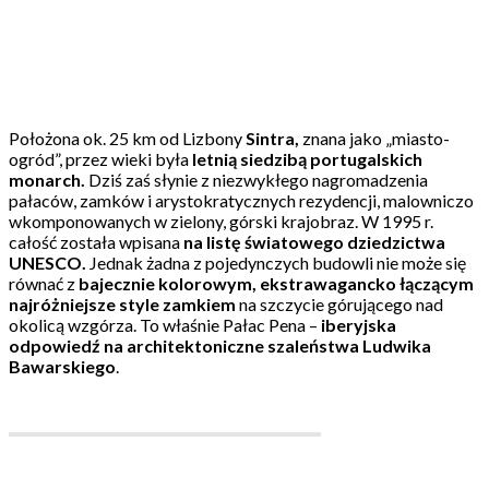
Pałac Pena, Portugalia
Położona ok. 25 km od Lizbony
Sintra,
znana jako „miasto-
ogród”, przez wieki była
letnią siedzibą portugalskich
monarch.
Dziś zaś słynie z niezwykłego nagromadzenia
pałaców, zamków i arystokratycznych rezydencji, malowniczo
wkomponowanych w zielony, górski krajobraz. W 1995 r.
całość została wpisana
na listę światowego dziedzictwa
UNESCO.
Jednak żadna z pojedynczych budowli nie może się
równać z
bajecznie kolorowym, ekstrawagancko łączącym
najróżniejsze style zamkiem
na szczycie górującego nad
okolicą wzgórza. To właśnie Pałac Pena –
iberyjska
odpowiedź na architektoniczne szaleństwa Ludwika
Bawarskiego
.