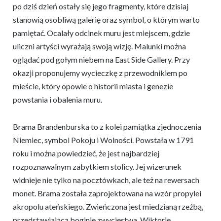
po dziś dzień ostały się jego fragmenty, które dzisiaj
stanowią osobliwą galerię oraz symbol, o którym warto
pamiętać. Ocalały odcinek muru jest miejscem, gdzie
uliczni artyści wyrażają swoją wizję. Malunki można
oglądać pod gołym niebem na East Side Gallery. Przy
okazji proponujemy wycieczkę z przewodnikiem po
mieście, który opowie o historii miasta i genezie
powstania i obalenia muru.
Brama Brandenburska to z kolei pamiątka zjednoczenia
Niemiec, symbol Pokoju i Wolności. Powstała w 1791
roku i można powiedzieć, że jest najbardziej
rozpoznawalnym zabytkiem stolicy. Jej wizerunek
widnieje nie tylko na pocztówkach, ale też na rewersach
monet. Brama została zaprojektowana na wzór propylei
akropolu ateńskiego. Zwieńczona jest miedzianą rzeźbą,
przedstawiającą boginię zwycięstwa, Wiktorię.