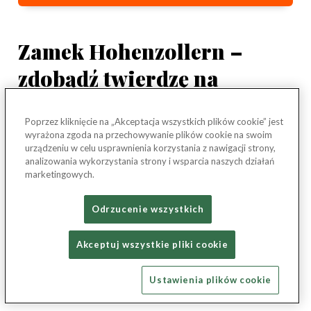
Zamek Hohenzollern –
zdobądź twierdzę na
szczycie wzgórza
Poprzez kliknięcie na „Akceptacja wszystkich plików cookie” jest
wyrażona zgoda na przechowywanie plików cookie na swoim
Położony na zalesionym szczycie góry Hohenzollern,
urządzeniu w celu usprawnienia korzystania z nawigacji strony,
Zamek Hohenzollern to jeden z najchętniej odwiedzanych
analizowania wykorzystania strony i wsparcia naszych działań
marketingowych.
zamków w tej części Niemiec. Twierdza znajduje się w
Badenii-Wirtembergii, 50 km od Stuttgartu. Zamek
Odrzucenie wszystkich
pochodzi z 1454 roku i należy – po dziś dzień – do dynastii
Hohenzollernów ze Szwabii.
Akceptuj wszystkie pliki cookie
Ustawienia plików cookie