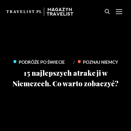
PRZ
•
•
PODRÓŻE PO ŚWIECIE
POZNAJ NIEMCY
15 najlepszych atrakcji w
Niemczech. Co warto zobaczyć?