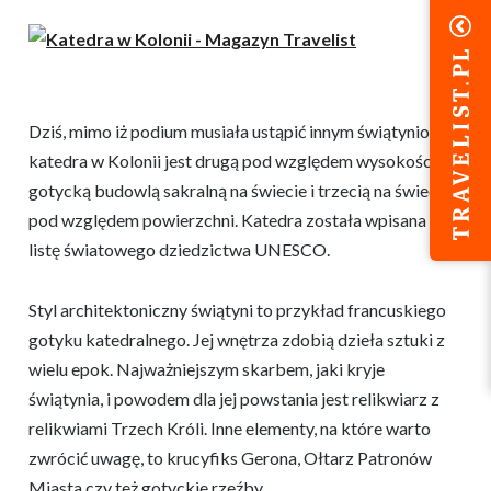
Dziś, mimo iż podium musiała ustąpić innym świątyniom,
katedra w Kolonii jest drugą pod względem wysokości
gotycką budowlą sakralną na świecie i trzecią na świecie
pod względem powierzchni. Katedra została wpisana na
listę światowego dziedzictwa UNESCO.
Styl architektoniczny świątyni to przykład francuskiego
gotyku katedralnego. Jej wnętrza zdobią dzieła sztuki z
wielu epok. Najważniejszym skarbem, jaki kryje
świątynia, i powodem dla jej powstania jest relikwiarz z
relikwiami Trzech Króli. Inne elementy, na które warto
zwrócić uwagę, to krucyfiks Gerona, Ołtarz Patronów
Miasta czy też gotyckie rzeźby.