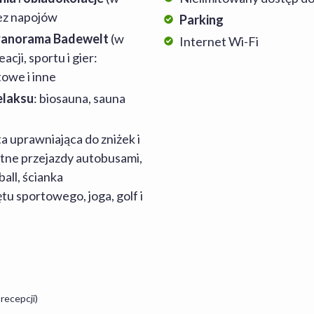
bez napojów
Parking
Panorama Badewelt
(w
Internet Wi-Fi
cji, sportu i gier:
towe i inne
elaksu
: biosauna, sauna
ta uprawniająca do zniżek i
atne przejazdy autobusami,
ball, ścianka
u sportowego, joga, golf i
recepcji)