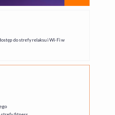
ostęp do strefy relaksu i Wi-Fi w
dego
strefy fitness