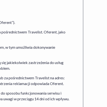
Warunki Rezygnacji
. W odniesieniu do
gulamin Travelist Hotel+Lot
oraz
Warunki
t sposobu funkcjonowania serwisu
adku Usługi Hotel+Lot Travelist działa jako
ferent”).
pośrednictwem Travelist. Oferent, jako
tem, w tym umożliwia dokonywanie
26, 00-609 Warszawa wpisana do Rejestru
 Warszawy, XII Wydział Gospodarczy
 7010359657, Regon 146394313, kapitał
ą się jakiekolwiek zastrzeżenia do usług
oblem.
ub za pośrednictwem Travelist na adres:
atrzenia reklamacji odpowiada Oferent.
o do sposobu funkcjonowania serwisu i
wa uwagi w przeciągu 14 dni od ich wpływu.