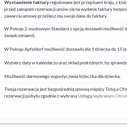
Wystawienie faktury
regulowane jest przepisami kraju, z k
przed zakupem rezerwacji umów się na wydanie faktury bezpo
zawarciu umowy prześlesz mu swoje dane do faktury.
W Pokoju 2-osobowym Standard z opcją dostawki możliwość dos
świadczeniami).
W Pokoju Apfeldorf możliwość dostawki dla 1 dziecka do 15 lat
Wybierz daty w kalendarzu oraz skład podróżnych, by sprawdz
Możliwość darmowego wypożyczenia łóżeczka dla dziecka.
Twoja rezerwacja jest bezpośrednią umową między Tobą a Of
rezerwacji pobytu zgodnie z wybraną Usługą/wybranym Obie
a Organizatorem turystyki, dotyczącą rezerwacji Usługi Hotel
wykonanie umowy w odniesieniu do rezerwacji pobytu w obiekci
przypadku rezerwacji Usługi Hotel+Lot, których dane znajdzie
odniesieniu do rezerwacji usług Oferenta obowiązuje
Regulamin