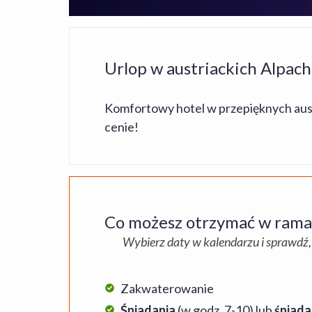
Urlop w austriackich Alpach
Komfortowy hotel w przepięknych austri
cenie!
Co możesz otrzymać w ramac
Wybierz daty w kalendarzu i sprawdź,
Zakwaterowanie
Śniadania
(w godz. 7-10) lub
śniada