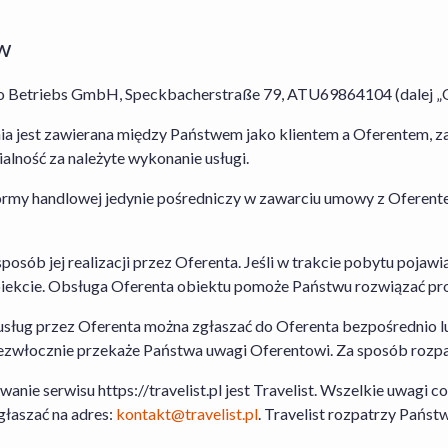
Kart Podarunkowych
,
Regulamin Usługi Zakwaterowania
oraz
rezerwacji Usługi Hotel+Lot obowiązuje
Regulamin Serwisu
,
Re
w
Rezygnacji Usługi Hotel+Lot
. Szczegółowe informacje na tema
znajdziesz w zakładce „Jak działamy” dostępnej
tutaj
. W przyp
jo Betriebs GmbH, Speckbacherstraße 79, ATU69864104 (dalej „O
agent Organizatora Turystyki.
 jest zawierana między Państwem jako klientem a Oferentem, za 
Transport nie jest wliczony w cenę.
lność za należyte wykonanie usługi.
tformy handlowej jedynie pośredniczy w zawarciu umowy z Oferen
Travelist Sp. z o.o. z siedzibą pod adresem al. Armii Ludowej 
Przedsiębiorców prowadzonego przez Sąd Rejonowy dla m. st.
Krajowego Rejestru Sądowego pod nr. KRS: 0000440014, NIP:
sposób jej realizacji przez Oferenta. Jeśli w trakcie pobytu pojawi
zakładowy: 49500PLN
 obiekcie. Obsługa Oferenta obiektu pomoże Państwu rozwiązać pr
 usług przez Oferenta można zgłaszać do Oferenta bezpośrednio l
 niezwłocznie przekaże Państwa uwagi Oferentowi. Za sposób rozp
e serwisu https://travelist.pl jest Travelist. Wszelkie uwagi c
łaszać na adres:
kontakt@travelist.pl
. Travelist rozpatrzy Państ