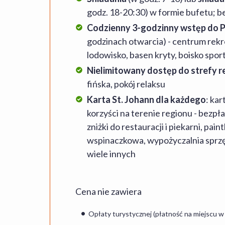
godz. 18-20:30) w formie bufetu; 
Codzienny 3-godzinny wstęp do 
godzinach otwarcia) - centrum rekrea
lodowisko, basen kryty, boisko spor
Nielimitowany dostęp do strefy r
fińska, pokój relaksu
Karta St. Johann dla każdego
: kar
korzyści na terenie regionu - bezpł
zniżki do restauracji i piekarni, paint
wspinaczkowa, wypożyczalnia sprzęt
wiele innych
Cena nie zawiera
Opłaty turystycznej (płatność na miejscu w 