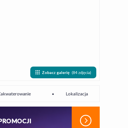
Zobacz galerię
(84 zdjęcia)
Zakwaterowanie
Lokalizacja
 PROMOCJI