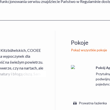
 funkcjonowania serwisu znajdziecie Państwo w Regulaminie do
Pokoje
p Kitzbühelskich, COOEE
Pokaż wszystkie pokoje
 na wypoczynek dla
ość na świeżym powietrzu.
werze, czy na nartach, ale
Pokój Ap
atury i błogą ciszą. Sam
Przytulny
podwójny
fortowo urządzonych
pojedync
uralne materiały.
ką z prysznicem i suszarką
Prywatna łazienka