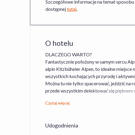
Szczegółowe informacje na temat sposobu
dostępnej
tutaj
.
O hotelu
DLACZEGO WARTO?
Fantastycznie położony w samym sercu Al
alpin Kitzbüheler Alpen, to idealne miejsce
wszystkich kochających przyrodę i aktywn
Można tu nie tylko spacerować, jeździć na ro
przede wszystkim delektować się pięknem n
hotel oferuje wypoczynek w jasnych i kom
Czytaj więcej
wnętrzach, w których dominuje drewno i nat
Na gości czekają przytulne pokoje z łazien
oraz dostępem do Wi-Fi.
Udogodnienia
ATRAKCJE OBIEKTU
- sauna