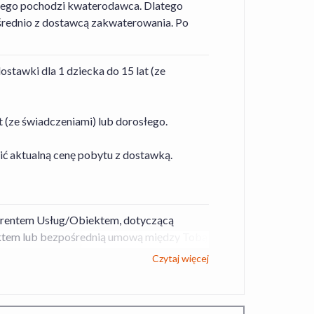
tórego pochodzi kwaterodawca. Dlatego
średnio z dostawcą zakwaterowania. Po
tawki dla 1 dziecka do 15 lat (ze
 (ze świadczeniami) lub dorosłego.
ić aktualną cenę pobytu z dostawką.
erentem Usług/Obiektem, dotyczącą
ktem lub bezpośrednią umową między Tobą
+Lot. Stroną odpowiedzialną za prawidłowe
Czytaj więcej
e jest Oferent lub Organizator turystyki w
sz w sekcji Informacja dla konsumentów. W
 Serwisu Travelist
,
Regulamin Środków i