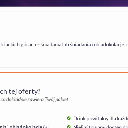
ackich górach – śniadania lub śniadania i obiadokolacje, d
h tej oferty?
 co dokładnie zawiera Twój pakiet
Drink powitalny dla każ
nia
i
obiadokolacje
(w
Nielimitowany dostęp do 