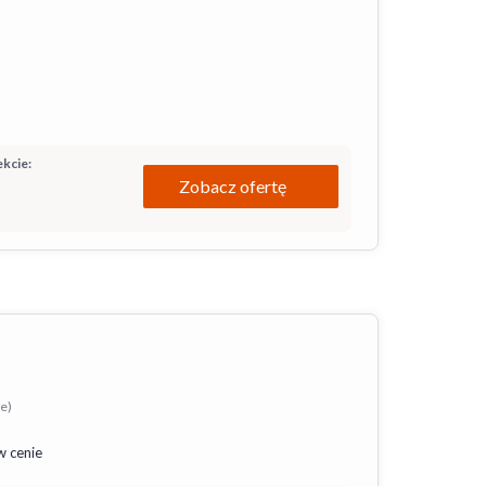
kcie:
Zobacz ofertę
ie)
w cenie