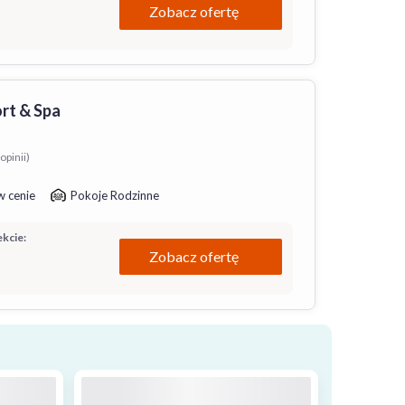
Zobacz ofertę
rt & Spa
opinii)
w cenie
Pokoje Rodzinne
kcie:
Zobacz ofertę