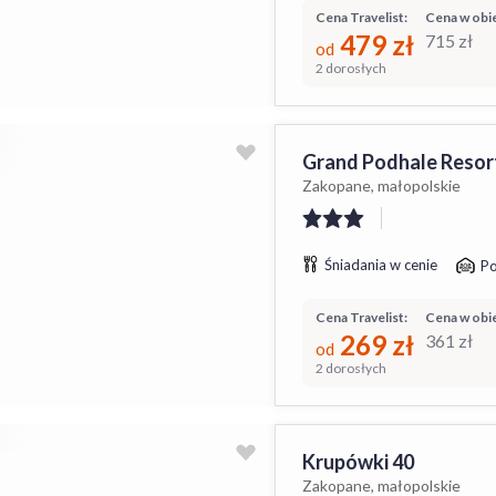
Cena Travelist:
Cena w obie
479
zł
715
zł
od
2 dorosłych
Grand Podhale Resor
Zakopane, małopolskie
Śniadania w cenie
Po
Cena Travelist:
Cena w obie
269
zł
361
zł
od
2 dorosłych
Krupówki 40
Zakopane, małopolskie