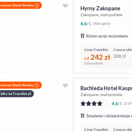
Summer Black Weeks
Hyrny Zakopane
Zakopane, małopolskie
4.6
/
5
(406 opinii)
Różne opcje wyżywienia
Cena Travelist:
Cena w obie
242
zł
328
zł
od
2 dorosłych
Summer Black Weeks
Bachleda Hotel Kasp
ylko na Travelist.pl
Zakopane, małopolskie
4.6
/
5
(219 
Śniadania i obiadokolacje 
Cena Travelist:
Cena w obie