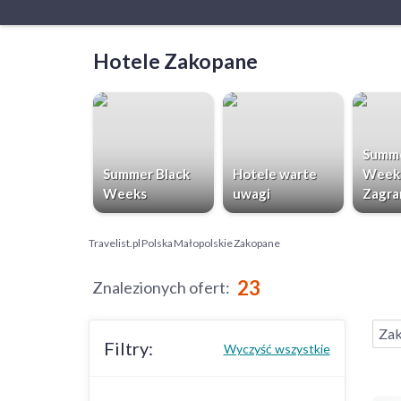
Hotele Zakopane
Summe
Summer Black
Hotele warte
Week
Weeks
uwagi
Zagra
Travelist.pl
Polska
Małopolskie
Zakopane
23
Znalezionych ofert
:
Za
Filtry:
Wyczyść wszystkie