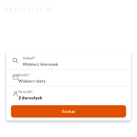
Dokąd?
Kiedy?
Wybierz daty
Ile osób?
2 dorosłych
Szukaj