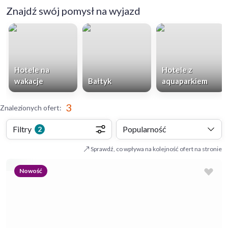
Znajdź swój pomysł na wyjazd
Hotele na
Hotele z
wakacje
Bałtyk
aquaparkiem
3
Znalezionych ofert
:
Filtry
Popularność
2
Sprawdź, co wpływa na kolejność ofert na stronie
Nowość