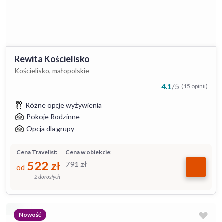
Rewita Kościelisko
Kościelisko, małopolskie
4.1
/
5
(15 opinii)
Różne opcje wyżywienia
Pokoje Rodzinne
Opcja dla grupy
Cena Travelist:
Cena w obiekcie:
522
zł
791
zł
od
2 dorosłych
Nowość