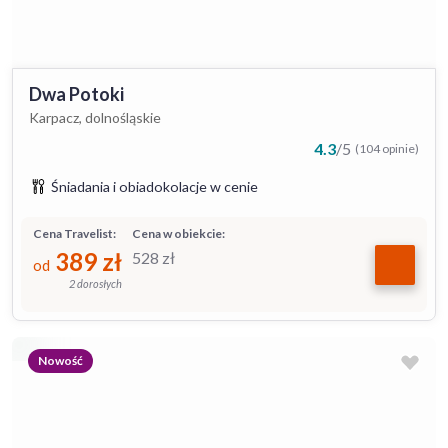
Dwa Potoki
Karpacz, dolnośląskie
4.3
/
5
(104 opinie)
Śniadania i obiadokolacje w cenie
Cena Travelist:
Cena w obiekcie:
389
zł
528
zł
od
2 dorosłych
Nowość