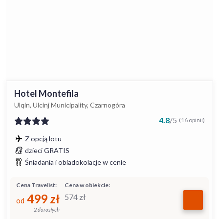
Hotel Montefila
Ulqin, Ulcinj Municipality, Czarnogóra
4.8
/
5
(16 opinii)
Z opcją lotu
dzieci GRATIS
Śniadania i obiadokolacje w cenie
Cena Travelist:
Cena w obiekcie:
499
zł
574
zł
od
2 dorosłych