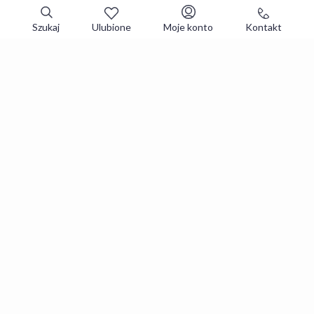
Szukaj
Ulubione
Moje konto
Kontakt
Zapisz się do newslettera i zgarniaj
najlepsze oferty
Zapisuję się
Zapisując się, akceptujesz
Regulaminy
i
Polityka prywatności
.