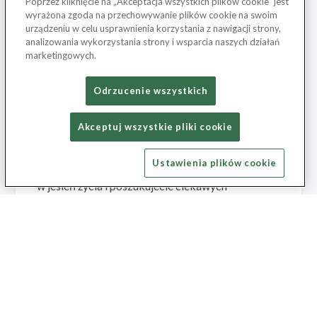
ciekawych wycieczek dla seniorów
Poprzez kliknięcie na „Akceptacja wszystkich plików cookie” jest
wyrażona zgoda na przechowywanie plików cookie na swoim
na południu Europy
urządzeniu w celu usprawnienia korzystania z nawigacji strony,
analizowania wykorzystania strony i wsparcia naszych działań
marketingowych.
dodane 22 stycznia 2025
Początek roku to dobry czas na planowanie
Odrzucenie wszystkich
podróży. Tym razem wyruszamy w rejony, które z
Akceptuj wszystkie pliki cookie
pewnością zainteresują seniorów. Dlatego – jeśli
chcecie zabrać swoich rodziców lub dziadków na
Ustawienia plików cookie
wycieczkę życia, a może sami właśnie wkraczacie
w jesień życia i poszukujecie ciekawych
kierunków na podróż – zapraszamy do lektury
naszego zestawienia! […]
CZYTAJ WIĘCEJ