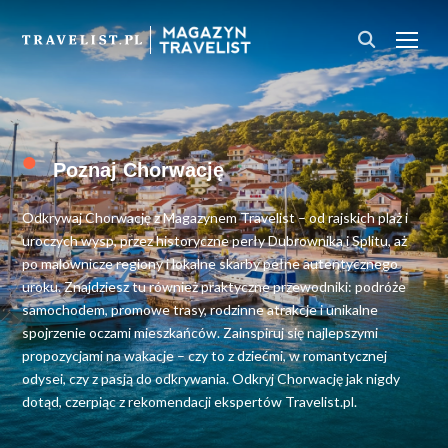
PRZ
•
Poznaj Chorwację
Odkrywaj Chorwację z Magazynem Travelist – od rajskich plaż i
uroczych wysp, przez historyczne perły Dubrownika i Splitu, aż
po malownicze regiony i lokalne skarby pełne autentycznego
uroku. Znajdziesz tu również praktyczne przewodniki: podróże
samochodem, promowe trasy, rodzinne atrakcje i unikalne
spojrzenie oczami mieszkańców. Zainspiruj się najlepszymi
propozycjami na wakacje – czy to z dziećmi, w romantycznej
odysei, czy z pasją do odkrywania. Odkryj Chorwację jak nigdy
dotąd, czerpiąc z rekomendacji ekspertów Travelist.pl.