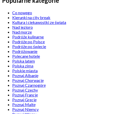
Popularne kategorie
Co nowego
Kierunki na city break
Kultura i ciekawostki ze świata
Nad jezioro
Nad morze
Podróże kulinarne
Podróże po Polsce
Podróże po świecie
Podróżowanie
Polecane hotele
Polska latem
Polska zimą
Polskie miasta
Poznaj Albanię
Poznaj Chorwację
Poznaj Czarnogórę
Poznaj Czechy
Poznaj Francję
Poznaj Grecję
Poznaj Maltę
Poznaj Niemcy