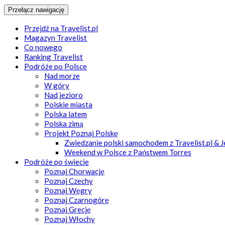
Przełącz nawigację
Przejdź na Travelist.pl
Magazyn Travelist
Co nowego
Ranking Travelist
Podróże po Polsce
Nad morze
W góry
Nad jezioro
Polskie miasta
Polska latem
Polska zimą
Projekt Poznaj Polskę
Zwiedzanie polski samochodem z Travelist.pl & 
Weekend w Polsce z Państwem Torres
Podróże po świecie
Poznaj Chorwację
Poznaj Czechy
Poznaj Węgry
Poznaj Czarnogórę
Poznaj Grecję
Poznaj Włochy