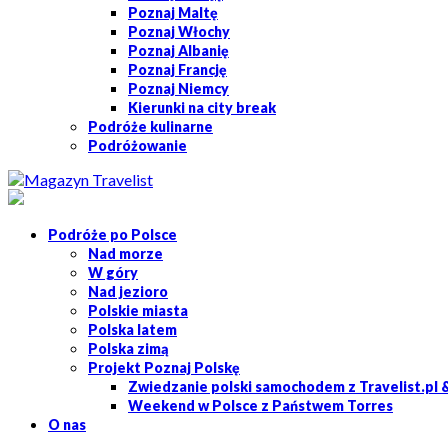
Poznaj Maltę
Poznaj Włochy
Poznaj Albanię
Poznaj Francję
Poznaj Niemcy
Kierunki na city break
Podróże kulinarne
Podróżowanie
Podróże po Polsce
Nad morze
W góry
Nad jezioro
Polskie miasta
Polska latem
Polska zimą
Projekt Poznaj Polskę
Zwiedzanie polski samochodem z Travelist.pl 
Weekend w Polsce z Państwem Torres
O nas