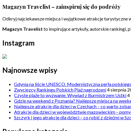
Magazyn Travelist – zainspiruj się do podróży
Odkryj najciekawsze miejsca i wyjątkowe atrakcje turystyczne w
Magazyn Travelist
to inspirujące artykuły, autorskie rankingi,
Instagram
Najnowsze wpisy
Gdynia na liście UNESCO. Modernistyczna perła polskieg
Zwycięzcy Rankingu Polskich Plaż nagrodzeni
4 sierpnia 
Czyste plaże to wyzwanie. Wywiad z Burmistrzem Ustki
4
Gdzie na weekend z Poznania? Najlepsze miejsca na weeke
Najlepsze atrakcje dla dzieci w Czechach – co warto zoba
Atrakcje dla dzieci w województwie mazowieckim – pomy
Szczyrk i jego atrakcje dla dzieci – co robić z dziećmi w S