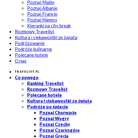
Poznaj Maltę
Poznaj Albanię
Poznaj Francję
Poznaj Niemcy
Kierunki na city break
Rozmowy Travelist
Kultura i ciekawostki ze świata
Podróżowanie
Podróże kulinarne
Polecane hotele
O nas
Travelist.pl
Co nowego
Ranking Travelist
Rozmowy Travelist
Polecane hotele
Kultura i ciekawostki ze świata
Podróże po świecie
Poznaj Chorwację
Poznaj Węgry
Poznaj Czechy
Poznaj Czarnogórę
Poznaj Grecję