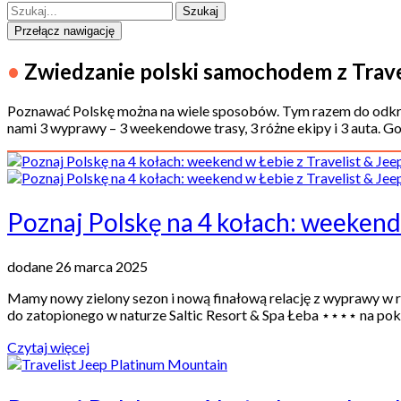
Przełącz nawigację
•
Zwiedzanie polski samochodem z Travel
Poznawać Polskę można na wiele sposobów. Tym razem do odkry
nami 3 wyprawy – 3 weekendowe trasy, 3 różne ekipy i 3 auta. G
Poznaj Polskę na 4 kołach: weekend 
dodane 26 marca 2025
Mamy nowy zielony sezon i nową finałową relację z wyprawy w 
do zatopionego w naturze Saltic Resort & Spa Łeba ⋆⋆⋆⋆ na pokł
Czytaj więcej