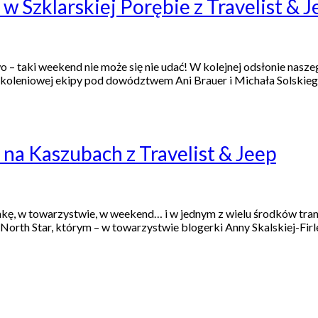
w Szklarskiej Porębie z Travelist & J
taki weekend nie może się nie udać! W kolejnej odsłonie naszego
oleniowej ekipy pod dowództwem Ani Brauer i Michała Solskiego
na Kaszubach z Travelist & Jeep
ę, w towarzystwie, w weekend… i w jednym z wielu środków trans
rth Star, którym – w towarzystwie blogerki Anny Skalskiej-Firlej 