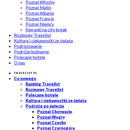
Poznaj Włochy
Poznaj Maltę
Poznaj Albanię
Poznaj Francję
Poznaj Niemcy
Kierunki na city break
Rozmowy Travelist
Kultura i ciekawostki ze świata
Podróżowanie
Podróże kulinarne
Polecane hotele
O nas
Travelist.pl
Co nowego
Ranking Travelist
Rozmowy Travelist
Polecane hotele
Kultura i ciekawostki ze świata
Podróże po świecie
Poznaj Chorwację
Poznaj Węgry
Poznaj Czechy
Poznaj Czarnogórę