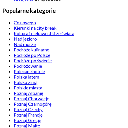
Popularne kategorie
Co nowego
Kierunki na city break
Kultura i ciekawostki ze świata
Nad jezioro
Nad morze
Podróże kulinarne
Podróże po Polsce
Podróże po świecie
Podróżowanie
Polecane hotele
Polska latem
Polska zimą
Polskie miasta
Poznaj Albanię
Poznaj Chorwację
Poznaj Czarnogórę
Poznaj Czechy
Poznaj Francję
Poznaj Grecję
Poznaj Maltę