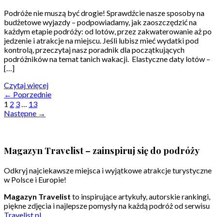
Podróże nie muszą być drogie! Sprawdźcie nasze sposoby na
budżetowe wyjazdy – podpowiadamy, jak zaoszczędzić na
każdym etapie podróży: od lotów, przez zakwaterowanie aż po
jedzenie i atrakcje na miejscu. Jeśli lubisz mieć wydatki pod
kontrolą, przeczytaj nasz poradnik dla początkujących
podróżników na temat tanich wakacji. Elastyczne daty lotów –
[…]
Czytaj więcej
←
Poprzednie
1
2
3
…
13
Następne
→
Magazyn Travelist – zainspiruj się do podróży
Odkryj najciekawsze miejsca i wyjątkowe atrakcje turystyczne
w Polsce i Europie!
Magazyn Travelist
to inspirujące artykuły, autorskie rankingi,
piękne zdjęcia i najlepsze pomysły na każdą podróż od serwisu
Travelist.pl