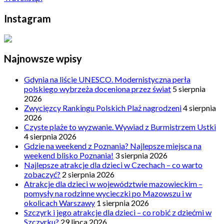
Instagram
Najnowsze wpisy
Gdynia na liście UNESCO. Modernistyczna perła
polskiego wybrzeża doceniona przez świat
5 sierpnia
2026
Zwycięzcy Rankingu Polskich Plaż nagrodzeni
4 sierpnia
2026
Czyste plaże to wyzwanie. Wywiad z Burmistrzem Ustki
4 sierpnia 2026
Gdzie na weekend z Poznania? Najlepsze miejsca na
weekend blisko Poznania!
3 sierpnia 2026
Najlepsze atrakcje dla dzieci w Czechach – co warto
zobaczyć?
2 sierpnia 2026
Atrakcje dla dzieci w województwie mazowieckim –
pomysły na rodzinne wycieczki po Mazowszu i w
okolicach Warszawy
1 sierpnia 2026
Szczyrk i jego atrakcje dla dzieci – co robić z dziećmi w
Szczyrku?
29 lipca 2026