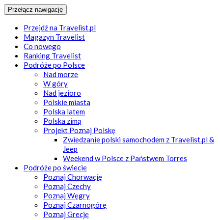
Przełącz nawigację
Przejdź na Travelist.pl
Magazyn Travelist
Co nowego
Ranking Travelist
Podróże po Polsce
Nad morze
W góry
Nad jezioro
Polskie miasta
Polska latem
Polska zimą
Projekt Poznaj Polskę
Zwiedzanie polski samochodem z Travelist.pl &
Jeep
Weekend w Polsce z Państwem Torres
Podróże po świecie
Poznaj Chorwację
Poznaj Czechy
Poznaj Węgry
Poznaj Czarnogórę
Poznaj Grecję