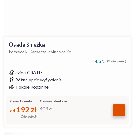
Osada Śnieżka
Łomnica k. Karpacza, dolnośląskie
4.5
/
5
(394 opinie)
dzieci GRATIS
Różne opcje wyżywienia
Pokoje Rodzinne
Cena Travelist:
Cena w obiekcie:
192
zł
403
zł
od
2 dorosłych