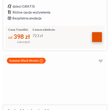
dzieci GRATIS
Różne opcje wyżywienia
Bezpłatna anulacja
Cena Travelist:
Cena w obiekcie:
398
zł
723
zł
od
2 dorosłych
Summer Black Weeks