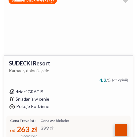
Summer Black Weeks
SUDECKI Resort
Karpacz, dolnośląskie
4.2
/
5
(65 opinii)
dzieci GRATIS
Śniadania w cenie
Pokoje Rodzinne
Cena Travelist:
Cena w obiekcie:
263
zł
399
zł
od
2 dorosłych