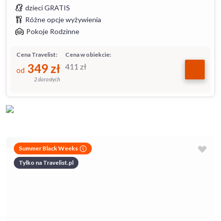
dzieci GRATIS
Różne opcje wyżywienia
Pokoje Rodzinne
Cena Travelist:
Cena w obiekcie:
349
zł
411
zł
od
2 dorosłych
Summer Black Weeks
Tylko na Travelist.pl