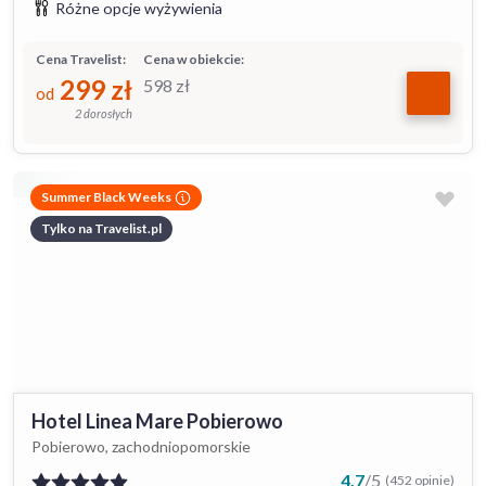
Różne opcje wyżywienia
Cena Travelist:
Cena w obiekcie:
299
zł
598
zł
od
2 dorosłych
Summer Black Weeks
Tylko na Travelist.pl
Hotel Linea Mare Pobierowo
Pobierowo, zachodniopomorskie
4.7
/
5
(452 opinie)