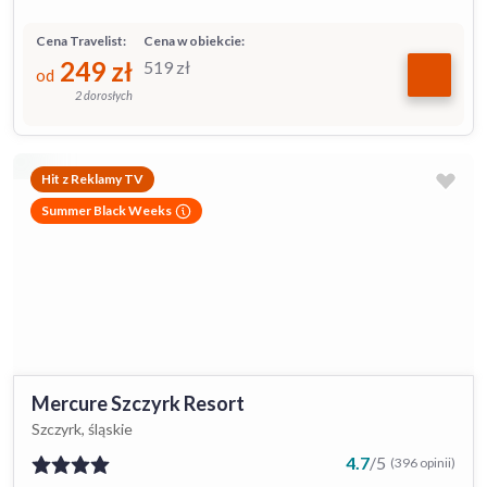
Cena Travelist:
Cena w obiekcie:
249
zł
519
zł
od
2 dorosłych
Hit z Reklamy TV
Summer Black Weeks
Mercure Szczyrk Resort
Szczyrk, śląskie
4.7
/
5
(396 opinii)