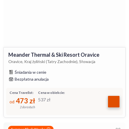
Meander Thermal & Ski Resort Oravice
Oravice, Kraj żyliński (Tatry Zachodnie), Słowacja
Śniadania w cenie
Bezpłatna anulacja
Cena Travelist:
Cena w obiekcie:
473
zł
537
zł
od
2 dorosłych