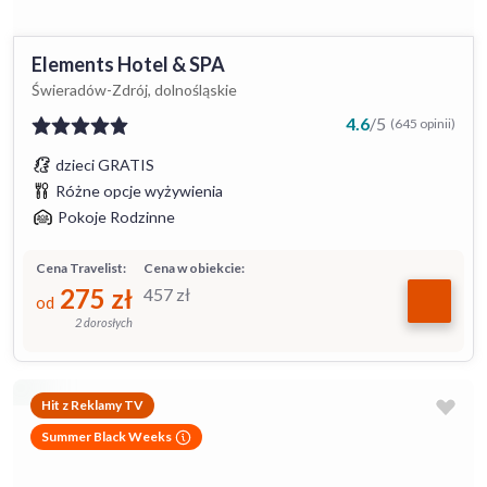
Elements Hotel & SPA
Świeradów-Zdrój, dolnośląskie
4.6
/
5
(645 opinii)
dzieci GRATIS
Różne opcje wyżywienia
Pokoje Rodzinne
Cena Travelist:
Cena w obiekcie:
275
zł
457
zł
od
2 dorosłych
Hit z Reklamy TV
Summer Black Weeks