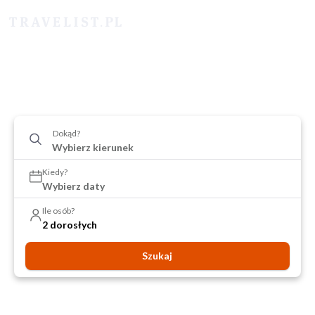
Dokąd?
Kiedy?
Wybierz daty
Ile osób?
2 dorosłych
Szukaj