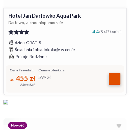
Hotel Jan Darłówko Aqua Park
Darłowo, zachodniopomorskie
4.4
/
5
(276 opinii)
dzieci GRATIS
Śniadania i obiadokolacje w cenie
Pokoje Rodzinne
Cena Travelist:
Cena w obiekcie:
455
zł
599
zł
od
2 dorosłych
Nowość