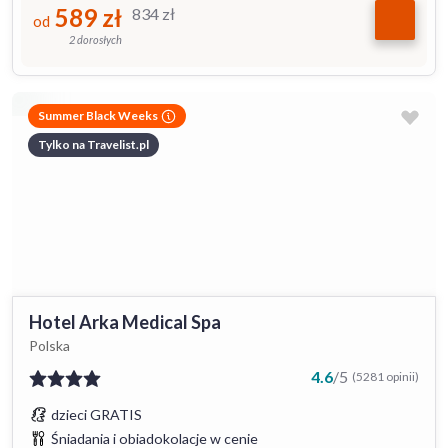
589
zł
834
zł
od
2 dorosłych
Summer Black Weeks
Tylko na Travelist.pl
Hotel Arka Medical Spa
Polska
4.6
/
5
(5281 opinii)
dzieci GRATIS
Śniadania i obiadokolacje w cenie