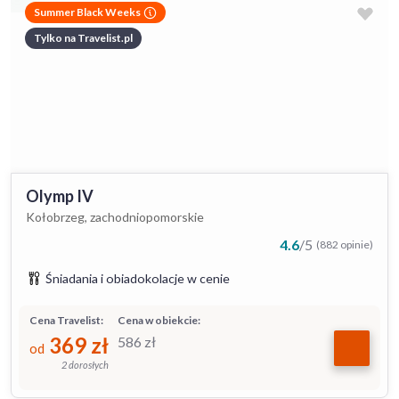
Summer Black Weeks
Tylko na Travelist.pl
Olymp IV
Kołobrzeg, zachodniopomorskie
4.6
/
5
(882 opinie)
Śniadania i obiadokolacje w cenie
Cena Travelist:
Cena w obiekcie:
369
zł
586
zł
od
2 dorosłych