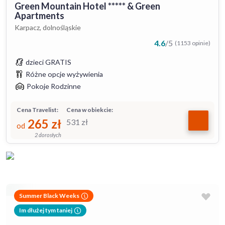
Green Mountain Hotel ***** & Green
Apartments
Karpacz, dolnośląskie
4.6
/
5
(1153 opinie)
dzieci GRATIS
Różne opcje wyżywienia
Pokoje Rodzinne
Cena Travelist:
Cena w obiekcie:
265
zł
531
zł
od
2 dorosłych
Summer Black Weeks
Im dłużej tym taniej