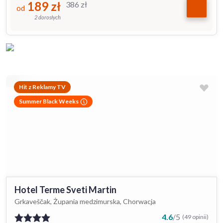
189
zł
386
zł
od
2 dorosłych
Hit z Reklamy TV
Summer Black Weeks
Hotel Terme Sveti Martin
Grkaveščak, Żupania medzimurska, Chorwacja
4.6
/
5
(49 opinii)