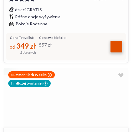
dzieci GRATIS
Różne opcje wyżywienia
Pokoje Rodzinne
Cena Travelist:
Cena w obiekcie:
349
zł
557
zł
od
2 dorosłych
Summer Black Weeks
Im dłużej tym taniej