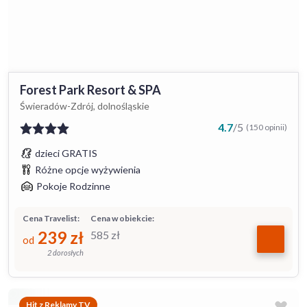
Forest Park Resort & SPA
Świeradów-Zdrój, dolnośląskie
4.7
/
5
(150 opinii)
dzieci GRATIS
Różne opcje wyżywienia
Pokoje Rodzinne
Cena Travelist:
Cena w obiekcie:
239
zł
585
zł
od
2 dorosłych
Hit z Reklamy TV