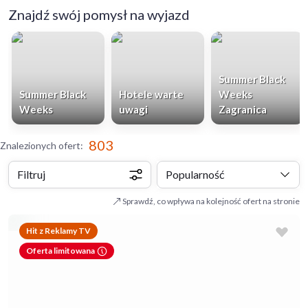
Znajdź swój pomysł na wyjazd
Summer Black
Summer Black
Hotele warte
Weeks
Weeks
uwagi
Zagranica
803
Znalezionych ofert
:
Filtruj
Popularność
Sprawdź, co wpływa na kolejność ofert na stronie
Hit z Reklamy TV
Oferta limitowana