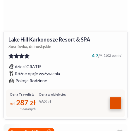
Lake Hill Karkonosze Resort & SPA
Sosnówka, dolnośląskie
4.7
/
5
(102 opinie)
dzieci GRATIS
Różne opcje wyżywienia
Pokoje Rodzinne
Cena Travelist:
Cena w obiekcie:
287
zł
563
zł
od
2 dorosłych