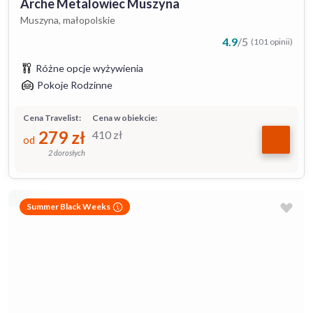
Arche Metalowiec Muszyna
Muszyna, małopolskie
4.9
/
5
(101 opinii)
Różne opcje wyżywienia
Pokoje Rodzinne
Cena Travelist:
Cena w obiekcie:
279
zł
410
zł
od
2 dorosłych
Summer Black Weeks