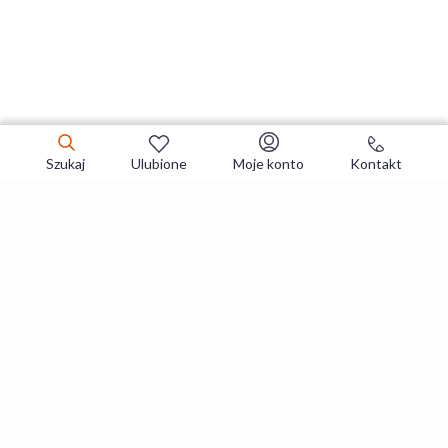
Szukaj
Ulubione
Moje konto
Kontakt
Zapisz się do newslettera i zgarniaj
najlepsze oferty
Zapisuję się
Zapisując się, akceptujesz
Regulaminy
i
Polityka prywatności
.