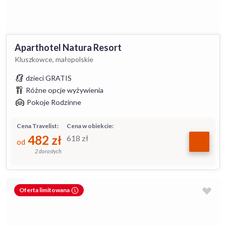
Aparthotel Natura Resort
Kluszkowce, małopolskie
dzieci GRATIS
Różne opcje wyżywienia
Pokoje Rodzinne
Cena Travelist:
Cena w obiekcie:
482
zł
618
zł
od
2 dorosłych
Oferta limitowana