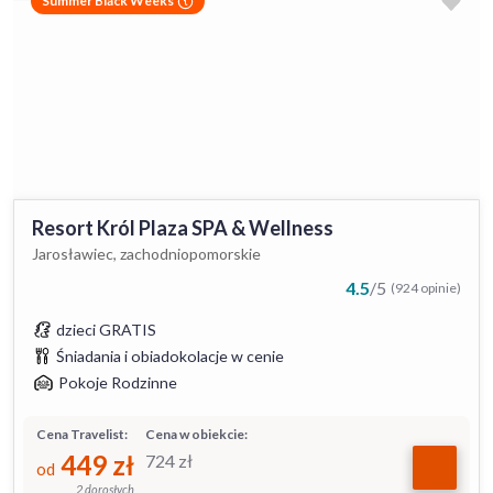
Summer Black Weeks
Resort Król Plaza SPA & Wellness
Jarosławiec, zachodniopomorskie
4.5
/
5
(924 opinie)
dzieci GRATIS
Śniadania i obiadokolacje w cenie
Pokoje Rodzinne
Cena Travelist:
Cena w obiekcie:
449
zł
724
zł
od
2 dorosłych