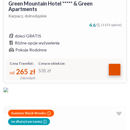
Green Mountain Hotel ***** & Green
Apartments
Karpacz, dolnośląskie
4.6
/
5
(1153 opinie)
dzieci GRATIS
Różne opcje wyżywienia
Pokoje Rodzinne
Cena Travelist:
Cena w obiekcie:
265
zł
531
zł
od
2 dorosłych
Summer Black Weeks
Im dłużej tym taniej