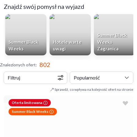
Znajdź swój pomysł na wyjazd
Summer Black
Summer Black
Hotele warte
Weeks
Weeks
uwagi
Zagranica
802
Znalezionych ofert
:
Filtruj
Popularność
Sprawdź, co wpływa na kolejność ofert na stronie
Oferta limitowana
Summer Black Weeks