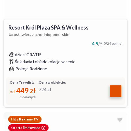
Resort Król Plaza SPA & Wellness
Jarosławiec, zachodniopomorskie
4.5
/
5
(924 opinie)
dzieci GRATIS
Śniadania i obiadokolacje w cenie
Pokoje Rodzinne
Cena Travelist:
Cena w obiekcie:
449
zł
724
zł
od
2 dorosłych
Hit z Reklamy TV
Oferta limitowana