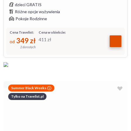
dzieci GRATIS
Różne opcje wyżywienia
Pokoje Rodzinne
Cena Travelist:
Cena w obiekcie:
349
zł
411
zł
od
2 dorosłych
Summer Black Weeks
Tylko na Travelist.pl