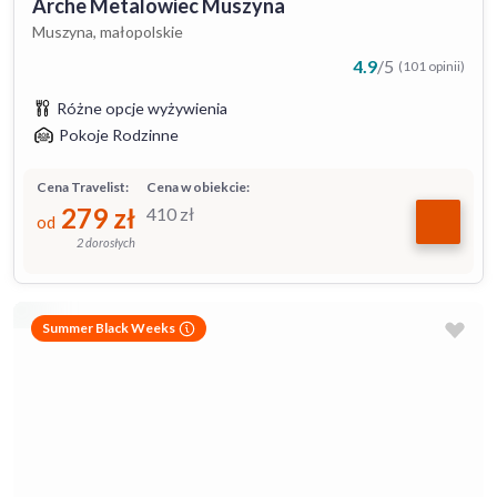
Arche Metalowiec Muszyna
Muszyna, małopolskie
4.9
/
5
(101 opinii)
Różne opcje wyżywienia
Pokoje Rodzinne
Cena Travelist:
Cena w obiekcie:
279
zł
410
zł
od
2 dorosłych
Summer Black Weeks