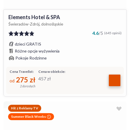
Elements Hotel & SPA
Świeradów-Zdrój, dolnośląskie
4.6
/
5
(645 opinii)
dzieci GRATIS
Różne opcje wyżywienia
Pokoje Rodzinne
Cena Travelist:
Cena w obiekcie:
275
zł
457
zł
od
2 dorosłych
Hit z Reklamy TV
Summer Black Weeks