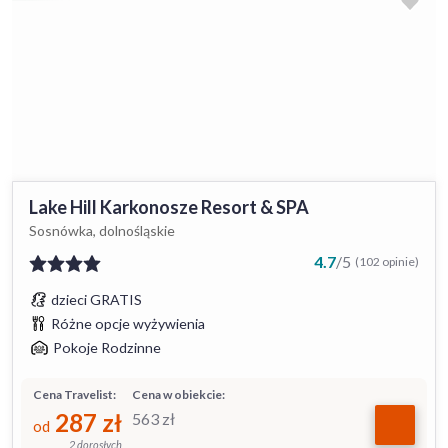
Lake Hill Karkonosze Resort & SPA
Sosnówka, dolnośląskie
4.7
/
5
(102 opinie)
dzieci GRATIS
Różne opcje wyżywienia
Pokoje Rodzinne
Cena Travelist:
Cena w obiekcie:
287
zł
563
zł
od
2 dorosłych