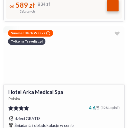
589
zł
834
zł
od
2 dorosłych
Summer Black Weeks
Tylko na Travelist.pl
Hotel Arka Medical Spa
Polska
4.6
/
5
(5281 opinii)
dzieci GRATIS
Śniadania i obiadokolacje w cenie