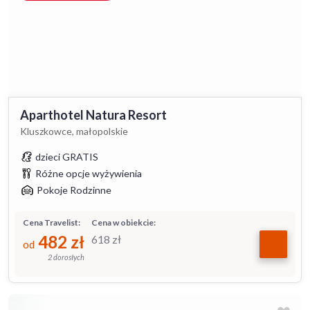
Aparthotel Natura Resort
Kluszkowce, małopolskie
dzieci GRATIS
Różne opcje wyżywienia
Pokoje Rodzinne
Cena Travelist:
Cena w obiekcie:
482
zł
618
zł
od
2 dorosłych