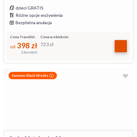
dzieci GRATIS
Różne opcje wyżywienia
Bezpłatna anulacja
Cena Travelist:
Cena w obiekcie:
398
zł
723
zł
od
2 dorosłych
Summer Black Weeks