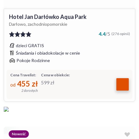
Hotel Jan Darłówko Aqua Park
Darłowo, zachodniopomorskie
4.4
/
5
(276 opinii)
dzieci GRATIS
Śniadania i obiadokolacje w cenie
Pokoje Rodzinne
Cena Travelist:
Cena w obiekcie:
455
zł
599
zł
od
2 dorosłych
Nowość