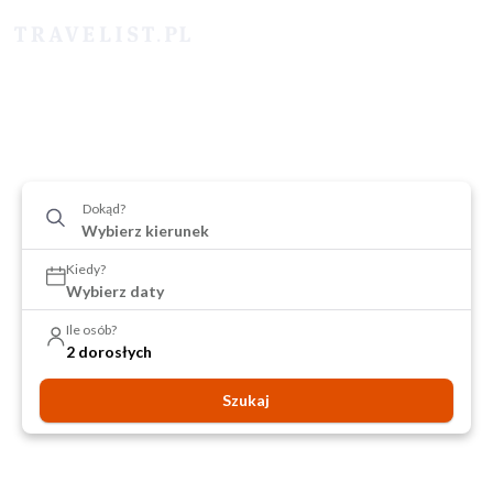
Dokąd?
Kiedy?
Wybierz daty
Ile osób?
2 dorosłych
Szukaj