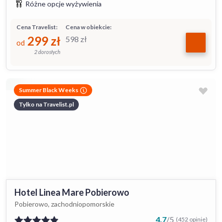
Różne opcje wyżywienia
Cena Travelist:
Cena w obiekcie:
299
zł
598
zł
od
2 dorosłych
Summer Black Weeks
Tylko na Travelist.pl
Hotel Linea Mare Pobierowo
Pobierowo, zachodniopomorskie
4.7
/
5
(452 opinie)