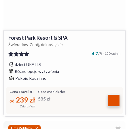
Forest Park Resort & SPA
Świeradów-Zdrój, dolnośląskie
4.7
/
5
(150 opinii)
dzieci GRATIS
Różne opcje wyżywienia
Pokoje Rodzinne
Cena Travelist:
Cena w obiekcie:
239
zł
585
zł
od
2 dorosłych
Hit z Reklamy TV