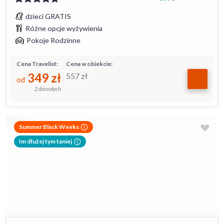
dzieci GRATIS
Różne opcje wyżywienia
Pokoje Rodzinne
Cena Travelist:
Cena w obiekcie:
349
zł
557
zł
od
2 dorosłych
Summer Black Weeks
Im dłużej tym taniej