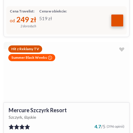
Cena Travelist:
Cena w obiekcie:
249
zł
519
zł
od
2 dorosłych
Hit z Reklamy TV
Summer Black Weeks
Mercure Szczyrk Resort
Szczyrk, śląskie
4.7
/
5
(396 opinii)