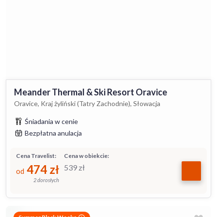
Meander Thermal & Ski Resort Oravice
Oravice, Kraj żyliński (Tatry Zachodnie), Słowacja
Śniadania w cenie
Bezpłatna anulacja
Cena Travelist:
Cena w obiekcie:
474
zł
539
zł
od
2 dorosłych