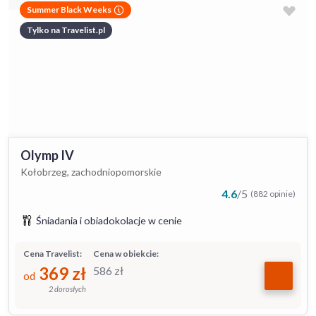
Summer Black Weeks
Tylko na Travelist.pl
Olymp IV
Kołobrzeg, zachodniopomorskie
4.6
/
5
(882 opinie)
Śniadania i obiadokolacje w cenie
Cena Travelist:
Cena w obiekcie:
369
zł
586
zł
od
2 dorosłych