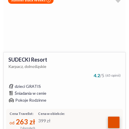
Summer Black Weeks
SUDECKI Resort
Karpacz, dolnośląskie
4.2
/
5
(65 opinii)
dzieci GRATIS
Śniadania w cenie
Pokoje Rodzinne
Cena Travelist:
Cena w obiekcie:
263
zł
399
zł
od
2 dorosłych