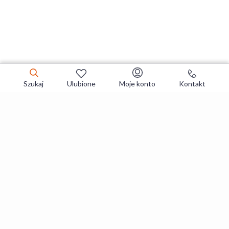
Szukaj
Ulubione
Moje konto
Kontakt
Zapisz się do newslettera i zgarniaj
najlepsze oferty
Zapisuję się
Zapisując się, akceptujesz
Regulaminy
i
Polityka prywatności
.