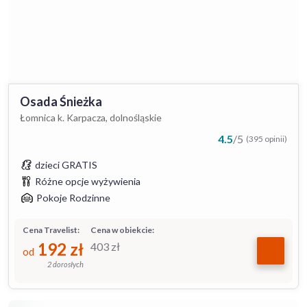
Osada Śnieżka
Łomnica k. Karpacza, dolnośląskie
4.5
/
5
(395 opinii)
dzieci GRATIS
Różne opcje wyżywienia
Pokoje Rodzinne
Cena Travelist:
Cena w obiekcie:
192
zł
403
zł
od
2 dorosłych