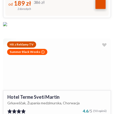
189
zł
386
zł
od
2 dorosłych
Hit z Reklamy TV
Summer Black Weeks
Hotel Terme Sveti Martin
Grkaveščak, Żupania medzimurska, Chorwacja
4.6
/
5
(50 opinii)