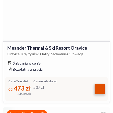
Meander Thermal & Ski Resort Oravice
Oravice, Kraj żyliński (Tatry Zachodnie), Słowacja
Śniadania w cenie
Bezpłatna anulacja
Cena Travelist:
Cena w obiekcie:
473
zł
537
zł
od
2 dorosłych