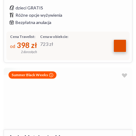
dzieci GRATIS
Różne opcje wyżywienia
Bezpłatna anulacja
Cena Travelist:
Cena w obiekcie:
398
zł
723
zł
od
2 dorosłych
Summer Black Weeks