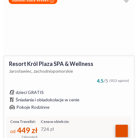
Summer Black Weeks
Resort Król Plaza SPA & Wellness
Jarosławiec, zachodniopomorskie
4.5
/
5
(923 opinie)
dzieci GRATIS
Śniadania i obiadokolacje w cenie
Pokoje Rodzinne
Cena Travelist:
Cena w obiekcie:
449
zł
724
zł
od
2 dorosłych