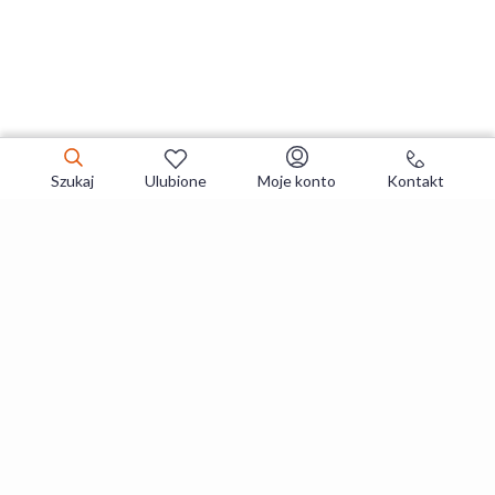
Szukaj
Ulubione
Moje konto
Kontakt
Zapisz się do newslettera i zgarniaj
najlepsze oferty
Zapisuję się
Zapisując się, akceptujesz
Regulaminy
i
Polityka prywatności
.