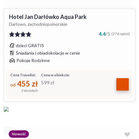
Hotel Jan Darłówko Aqua Park
Darłowo, zachodniopomorskie
4.4
/
5
(276 opinii)
dzieci GRATIS
Śniadania i obiadokolacje w cenie
Pokoje Rodzinne
Cena Travelist:
Cena w obiekcie:
455
zł
599
zł
od
2 dorosłych
Nowość