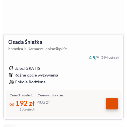
Osada Śnieżka
Łomnica k. Karpacza, dolnośląskie
4.5
/
5
(394 opinie)
dzieci GRATIS
Różne opcje wyżywienia
Pokoje Rodzinne
Cena Travelist:
Cena w obiekcie:
192
zł
403
zł
od
2 dorosłych