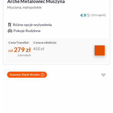
Arche Metalowiec Muszyna
Muszyna, małopolskie
4.9
/
5
(101 opinii)
Różne opcje wyżywienia
Pokoje Rodzinne
Cena Travelist:
Cena w obiekcie:
279
zł
410
zł
od
2 dorosłych
Summer Black Weeks