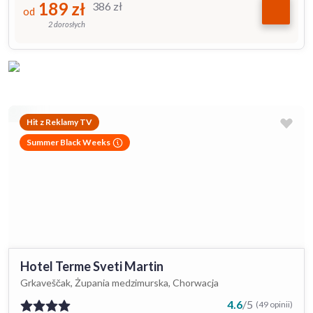
189
zł
386
zł
od
2 dorosłych
Hit z Reklamy TV
Summer Black Weeks
Hotel Terme Sveti Martin
Grkaveščak, Żupania medzimurska, Chorwacja
4.6
/
5
(49 opinii)