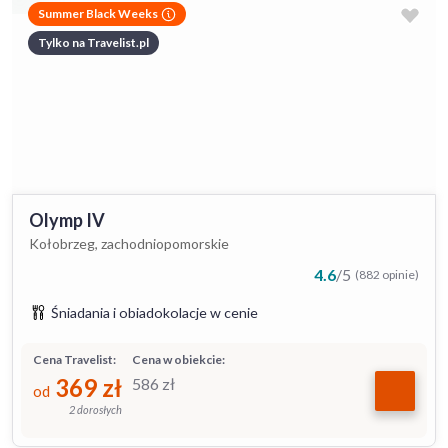
Summer Black Weeks
Tylko na Travelist.pl
Olymp IV
Kołobrzeg, zachodniopomorskie
4.6
/
5
(882 opinie)
Śniadania i obiadokolacje w cenie
Cena Travelist:
Cena w obiekcie:
369
zł
586
zł
od
2 dorosłych