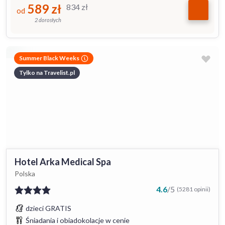
589
zł
834
zł
od
2 dorosłych
Summer Black Weeks
Tylko na Travelist.pl
Hotel Arka Medical Spa
Polska
4.6
/
5
(5281 opinii)
dzieci GRATIS
Śniadania i obiadokolacje w cenie