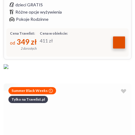
dzieci GRATIS
Różne opcje wyżywienia
Pokoje Rodzinne
Cena Travelist:
Cena w obiekcie:
349
zł
411
zł
od
2 dorosłych
Summer Black Weeks
Tylko na Travelist.pl