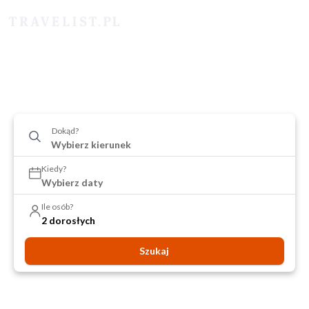
Dokąd?
Kiedy?
Wybierz daty
Ile osób?
2 dorosłych
Szukaj