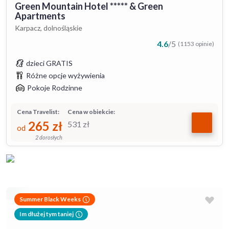
Green Mountain Hotel ***** & Green
Apartments
Karpacz, dolnośląskie
4.6
/
5
(1153 opinie)
dzieci GRATIS
Różne opcje wyżywienia
Pokoje Rodzinne
Cena Travelist:
Cena w obiekcie:
265
zł
531
zł
od
2 dorosłych
Summer Black Weeks
Im dłużej tym taniej