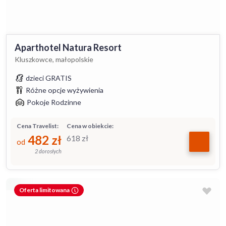
Aparthotel Natura Resort
Kluszkowce, małopolskie
dzieci GRATIS
Różne opcje wyżywienia
Pokoje Rodzinne
Cena Travelist:
Cena w obiekcie:
482
zł
618
zł
od
2 dorosłych
Oferta limitowana