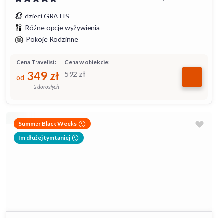
dzieci GRATIS
Różne opcje wyżywienia
Pokoje Rodzinne
Cena Travelist:
Cena w obiekcie:
349
zł
592
zł
od
2 dorosłych
Summer Black Weeks
Im dłużej tym taniej