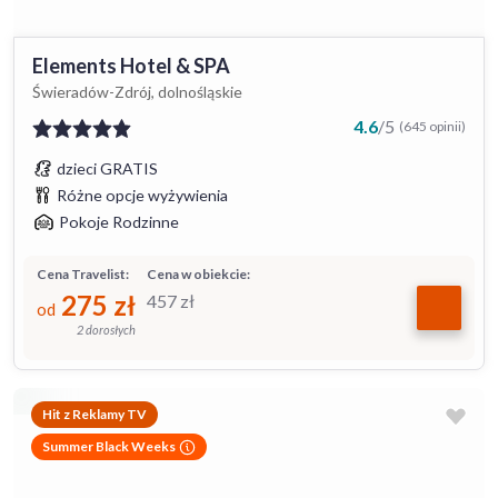
Elements Hotel & SPA
Świeradów-Zdrój, dolnośląskie
4.6
/
5
(645 opinii)
dzieci GRATIS
Różne opcje wyżywienia
Pokoje Rodzinne
Cena Travelist:
Cena w obiekcie:
275
zł
457
zł
od
2 dorosłych
Hit z Reklamy TV
Summer Black Weeks