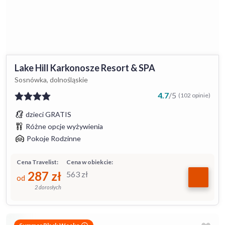
Lake Hill Karkonosze Resort & SPA
Sosnówka, dolnośląskie
4.7
/
5
(102 opinie)
dzieci GRATIS
Różne opcje wyżywienia
Pokoje Rodzinne
Cena Travelist:
Cena w obiekcie:
287
zł
563
zł
od
2 dorosłych