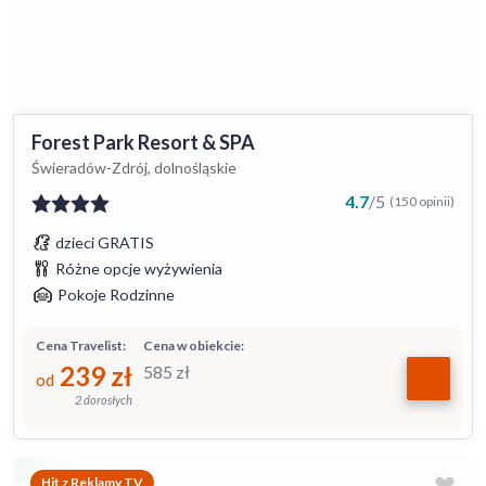
Forest Park Resort & SPA
Świeradów-Zdrój, dolnośląskie
4.7
/
5
(150 opinii)
dzieci GRATIS
Różne opcje wyżywienia
Pokoje Rodzinne
Cena Travelist:
Cena w obiekcie:
239
zł
585
zł
od
2 dorosłych
Hit z Reklamy TV