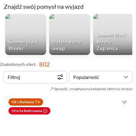
Znajdź swój pomysł na wyjazd
Summer Black
Summer Black
Hotele warte
Weeks
Weeks
uwagi
Zagranica
802
Znalezionych ofert
:
Filtruj
Popularność
Sprawdź, co wpływa na kolejność ofert na stronie
Hit z Reklamy TV
Oferta limitowana