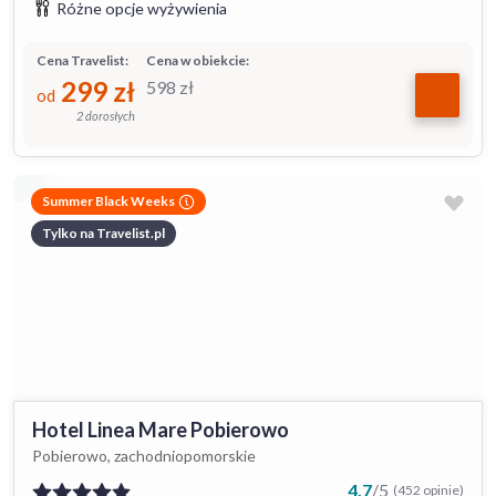
Różne opcje wyżywienia
Cena Travelist:
Cena w obiekcie:
299
zł
598
zł
od
2 dorosłych
Summer Black Weeks
Tylko na Travelist.pl
Hotel Linea Mare Pobierowo
Pobierowo, zachodniopomorskie
4.7
/
5
(452 opinie)