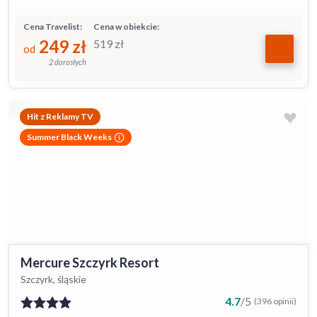
Cena Travelist:
Cena w obiekcie:
249
zł
519
zł
od
2 dorosłych
Hit z Reklamy TV
Summer Black Weeks
Mercure Szczyrk Resort
Szczyrk, śląskie
4.7
/
5
(396 opinii)