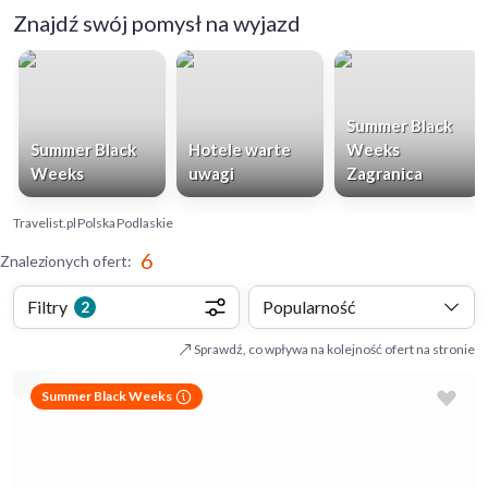
Znajdź swój pomysł na wyjazd
Summer Black
Summer Black
Hotele warte
Weeks
Weeks
uwagi
Zagranica
Travelist.pl
Polska
Podlaskie
6
Znalezionych ofert
:
Filtry
Popularność
2
Sprawdź, co wpływa na kolejność ofert na stronie
Summer Black Weeks