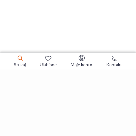
Szukaj
Ulubione
Moje konto
Kontakt
Zapisz się do newslettera i zgarniaj
najlepsze oferty