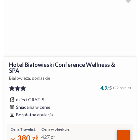
Hotel Białowieski Conference Wellness &
SPA
Białowieża, podlaskie
4.9
/
5
(22 opinie)
dzieci GRATIS
Śniadania w cenie
Bezpłatna anulacja
Cena Travelist:
Cena w obiekcie:
380
zł
427
zł
od