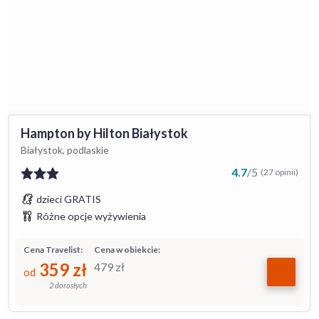
Hampton by Hilton Białystok
Białystok, podlaskie
4.7
/
5
(27 opinii)
dzieci GRATIS
Różne opcje wyżywienia
Cena Travelist:
Cena w obiekcie:
359
zł
479
zł
od
2 dorosłych