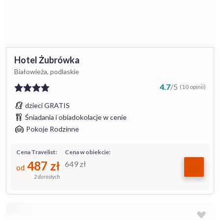
Hotel Żubrówka
Białowieża, podlaskie
4.7
/
5
(10 opinii)
dzieci GRATIS
Śniadania i obiadokolacje w cenie
Pokoje Rodzinne
Cena Travelist:
Cena w obiekcie:
487
zł
649
zł
od
2 dorosłych