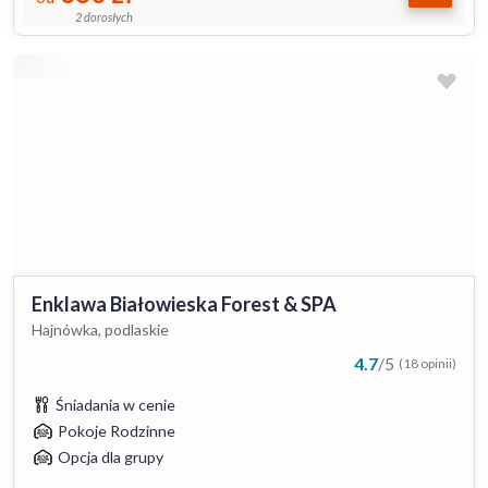
2 dorosłych
Enklawa Białowieska Forest & SPA
Hajnówka, podlaskie
4.7
/
5
(18 opinii)
Śniadania w cenie
Pokoje Rodzinne
Opcja dla grupy