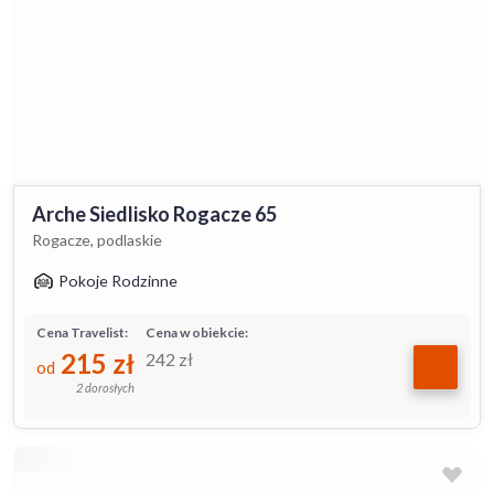
Arche Siedlisko Rogacze 65
Rogacze, podlaskie
Pokoje Rodzinne
Cena Travelist:
Cena w obiekcie:
215
zł
242
zł
od
2 dorosłych