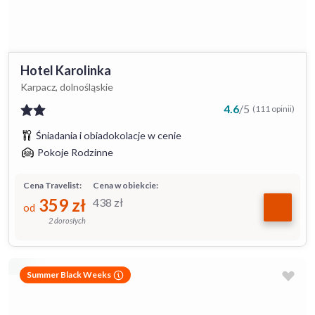
Hotel Karolinka
Karpacz, dolnośląskie
4.6
/
5
(111 opinii)
Śniadania i obiadokolacje w cenie
Pokoje Rodzinne
Cena Travelist:
Cena w obiekcie:
359
zł
438
zł
od
2 dorosłych
Summer Black Weeks