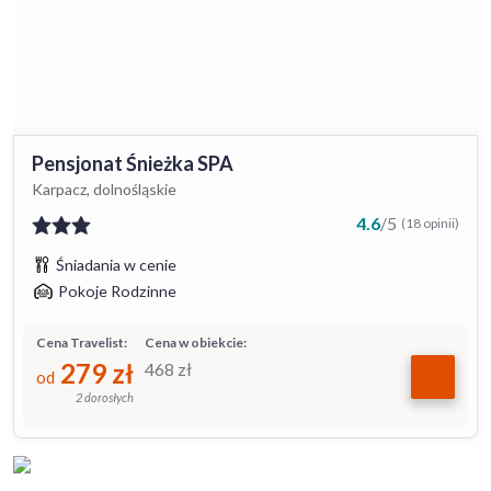
Pensjonat Śnieżka SPA
Karpacz, dolnośląskie
4.6
/
5
(18 opinii)
Śniadania w cenie
Pokoje Rodzinne
Cena Travelist:
Cena w obiekcie:
279
zł
468
zł
od
2 dorosłych