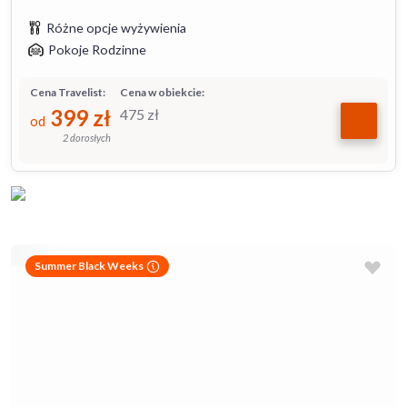
Różne opcje wyżywienia
Pokoje Rodzinne
Cena Travelist:
Cena w obiekcie:
399
zł
475
zł
od
2 dorosłych
Summer Black Weeks