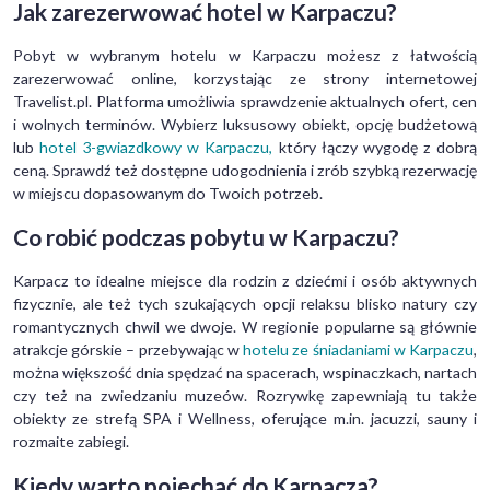
Jak zarezerwować hotel w Karpaczu?
Pobyt w wybranym hotelu w Karpaczu możesz z łatwością
zarezerwować online, korzystając ze strony internetowej
Travelist.pl. Platforma umożliwia sprawdzenie aktualnych ofert, cen
i wolnych terminów. Wybierz luksusowy obiekt, opcję budżetową
lub
hotel 3-gwiazdkowy w Karpaczu,
który łączy wygodę z dobrą
ceną. Sprawdź też dostępne udogodnienia i zrób szybką rezerwację
w miejscu dopasowanym do Twoich potrzeb.
Co robić podczas pobytu w Karpaczu?
Karpacz to idealne miejsce dla rodzin z dziećmi i osób aktywnych
fizycznie, ale też tych szukających opcji relaksu blisko natury czy
romantycznych chwil we dwoje. W regionie popularne są głównie
atrakcje górskie – przebywając w
hotelu ze śniadaniami w Karpaczu
,
można większość dnia spędzać na spacerach, wspinaczkach, nartach
czy też na zwiedzaniu muzeów. Rozrywkę zapewniają tu także
obiekty ze strefą SPA i Wellness, oferujące m.in. jacuzzi, sauny i
rozmaite zabiegi.
Kiedy warto pojechać do Karpacza?