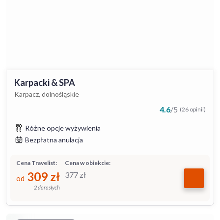
Karpacki & SPA
Karpacz, dolnośląskie
4.6
/
5
(26 opinii)
Różne opcje wyżywienia
Bezpłatna anulacja
Cena Travelist:
Cena w obiekcie:
309
zł
377
zł
od
2 dorosłych