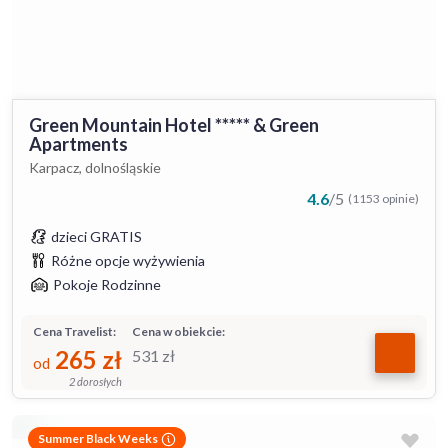
Green Mountain Hotel ***** & Green
Apartments
Karpacz, dolnośląskie
4.6
/
5
(1153 opinie)
dzieci GRATIS
Różne opcje wyżywienia
Pokoje Rodzinne
Cena Travelist:
Cena w obiekcie:
265
zł
531
zł
od
2 dorosłych
Summer Black Weeks