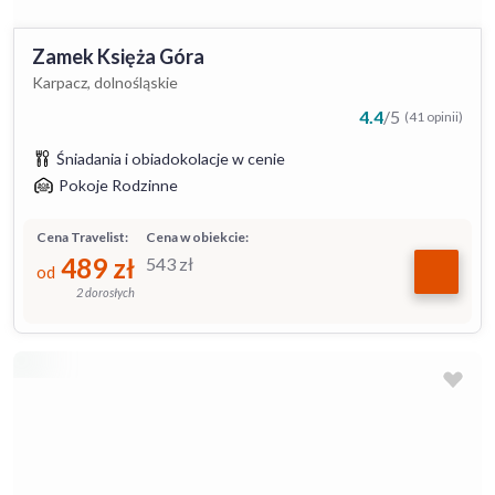
Zamek Księża Góra
Karpacz, dolnośląskie
4.4
/
5
(41 opinii)
Śniadania i obiadokolacje w cenie
Pokoje Rodzinne
Cena Travelist:
Cena w obiekcie:
489
zł
543
zł
od
2 dorosłych