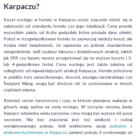
Karpaczu?
Koszt noclegu w hotelu w Karpaczu może znacznie różnić się w
zależności od standardu hotelu czy jego lokalizacji. Cena przede
wszystkim zależy od liczby gwiazdek, które posiada dany obiekt.
Pobyt w trzygwiazdkowym hotelu to zazwyczaj nieduży koszt, ale
trzeba mieć świadomość, że zapewnia on jedynie standardowe
udogodnienia. Jeśli szukasz luksusu i dodatkowych atrakcji, takich
jak SPA czy basen, musisz przygotować się na wyższe koszty i 5-
lub 4-gwiazdkowy hotel. Cena noclegu jest także zależna od
odległości od najważniejszych atrakcji Karpacza. Hotele położone
w pobliżu toru saneczkowego, skoczni, wyciągu narciarskiego czy
Świątyni Wang, mogą być droższe niż te usytuowane w innych
częściach miasta.
Również sezon turystyczny i czas, w którym planujesz wakacje w
górach, mają wpływ na cenę noclegu. W szczycie sezonu, kiedy
Karpacz odwiedza wielu turystów, ceny mogą być wyższe niż poza
sezonem. Nie bez znaczenia jest też wielkość i rodzaj
wynajmowanego pokoju. Jeśli wybierzemy opcję
pokojów z
aneksem kuchennym w Karpaczu
zamiast pokoju 2-osobowego ze