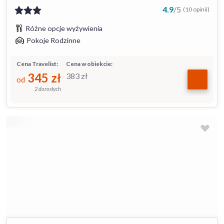
4.9
/
5
(10 opinii)
Różne opcje wyżywienia
Pokoje Rodzinne
Cena Travelist:
Cena w obiekcie:
345
zł
383
zł
od
2 dorosłych