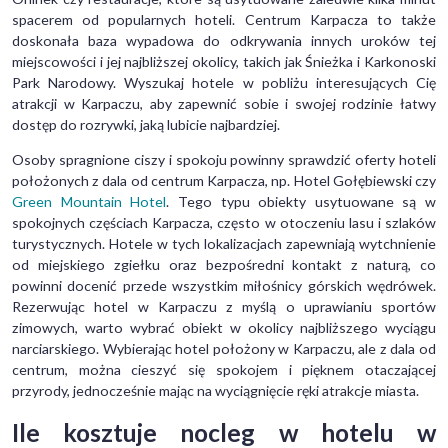
spacerem od popularnych hoteli. Centrum Karpacza to także
doskonała baza wypadowa do odkrywania innych uroków tej
miejscowości i jej najbliższej okolicy, takich jak Śnieżka i Karkonoski
Park Narodowy. Wyszukaj hotele w pobliżu interesujących Cię
atrakcji w Karpaczu, aby zapewnić sobie i swojej rodzinie łatwy
dostęp do rozrywki, jaką lubicie najbardziej.
Osoby spragnione ciszy i spokoju powinny sprawdzić oferty hoteli
położonych z dala od centrum Karpacza, np. Hotel Gołębiewski czy
Green Mountain Hotel
. Tego typu obiekty usytuowane są w
spokojnych częściach Karpacza, często w otoczeniu lasu i szlaków
turystycznych. Hotele w tych lokalizacjach zapewniają wytchnienie
od miejskiego zgiełku oraz bezpośredni kontakt z naturą, co
powinni docenić przede wszystkim miłośnicy górskich wędrówek.
Rezerwując hotel w Karpaczu z myślą o uprawianiu sportów
zimowych, warto wybrać obiekt w okolicy najbliższego wyciągu
narciarskiego. Wybierając hotel położony w Karpaczu, ale z dala od
centrum, można cieszyć się spokojem i pięknem otaczającej
przyrody, jednocześnie mając na wyciągnięcie ręki atrakcje miasta.
Ile kosztuje nocleg w hotelu w