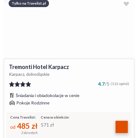
Tylko na Travelist.pl
Tremonti Hotel Karpacz
Karpacz, dolnośląskie
4.7
/
5
(112 opinii)
Śniadania i obiadokolacje w cenie
Pokoje Rodzinne
Cena Travelist:
Cena w obiekcie:
485
zł
571
zł
od
2 dorosłych