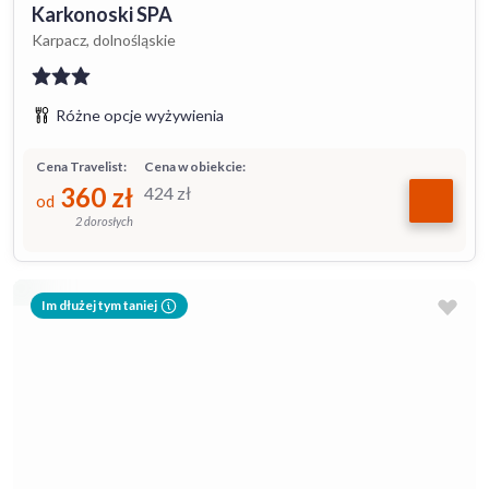
Karkonoski SPA
Karpacz, dolnośląskie
Różne opcje wyżywienia
Cena Travelist:
Cena w obiekcie:
360
zł
424
zł
od
2 dorosłych
Im dłużej tym taniej