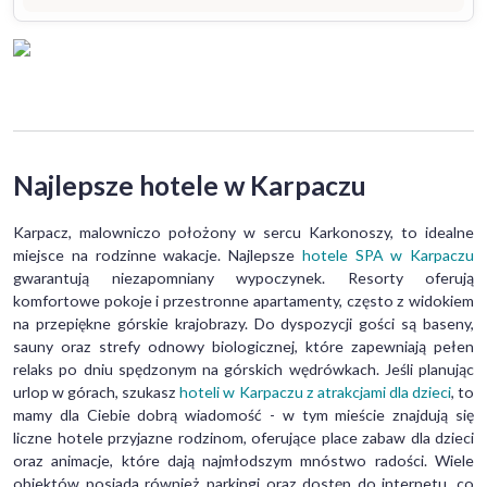
Najlepsze hotele w Karpaczu
Karpacz, malowniczo położony w sercu Karkonoszy, to idealne
miejsce na rodzinne wakacje. Najlepsze
hotele SPA w Karpaczu
gwarantują niezapomniany wypoczynek. Resorty oferują
komfortowe pokoje i przestronne apartamenty, często z widokiem
na przepiękne górskie krajobrazy. Do dyspozycji gości są baseny,
sauny oraz strefy odnowy biologicznej, które zapewniają pełen
relaks po dniu spędzonym na górskich wędrówkach. Jeśli planując
urlop w górach, szukasz
hoteli w Karpaczu z atrakcjami dla dzieci
, to
mamy dla Ciebie dobrą wiadomość - w tym mieście znajdują się
liczne hotele przyjazne rodzinom, oferujące place zabaw dla dzieci
oraz animacje, które dają najmłodszym mnóstwo radości. Wiele
obiektów posiada również parkingi oraz dostęp do internetu, co