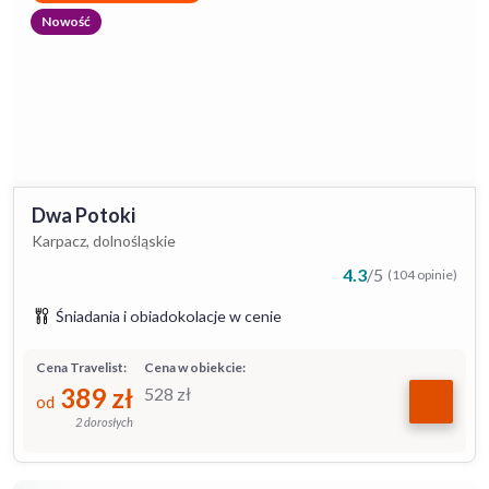
Nowość
Dwa Potoki
Karpacz, dolnośląskie
4.3
/
5
(104 opinie)
Śniadania i obiadokolacje w cenie
Cena Travelist:
Cena w obiekcie:
389
zł
528
zł
od
2 dorosłych