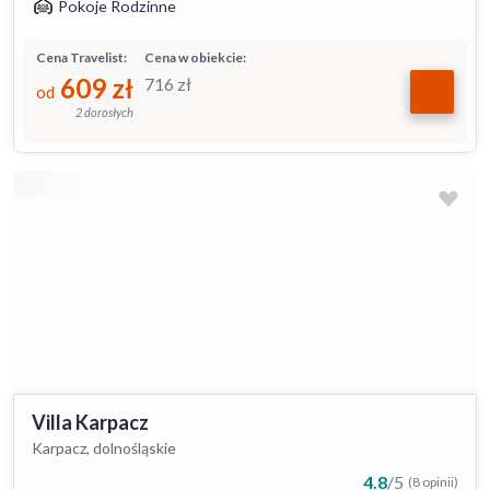
Pokoje Rodzinne
Cena Travelist:
Cena w obiekcie:
609
zł
716
zł
od
2 dorosłych
Villa Karpacz
Karpacz, dolnośląskie
4.8
/
5
(8 opinii)