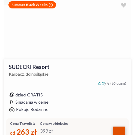
Summer Black Weeks
SUDECKI Resort
Karpacz, dolnośląskie
4.2
/
5
(65 opinii)
dzieci GRATIS
Śniadania w cenie
Pokoje Rodzinne
Cena Travelist:
Cena w obiekcie:
263
zł
399
zł
od