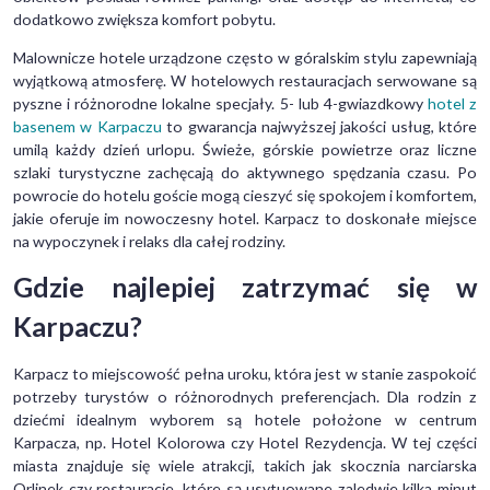
dodatkowo zwiększa komfort pobytu.
Malownicze hotele urządzone często w góralskim stylu zapewniają
wyjątkową atmosferę. W hotelowych restauracjach serwowane są
pyszne i różnorodne lokalne specjały. 5- lub 4-gwiazdkowy
hotel z
basenem w Karpaczu
to gwarancja najwyższej jakości usług, które
umilą każdy dzień urlopu. Świeże, górskie powietrze oraz liczne
szlaki turystyczne zachęcają do aktywnego spędzania czasu. Po
powrocie do hotelu goście mogą cieszyć się spokojem i komfortem,
jakie oferuje im nowoczesny hotel. Karpacz to doskonałe miejsce
na wypoczynek i relaks dla całej rodziny.
Gdzie najlepiej zatrzymać się w
Karpaczu?
Karpacz to miejscowość pełna uroku, która jest w stanie zaspokoić
potrzeby turystów o różnorodnych preferencjach. Dla rodzin z
dziećmi idealnym wyborem są hotele położone w centrum
Karpacza, np. Hotel Kolorowa czy Hotel Rezydencja. W tej części
miasta znajduje się wiele atrakcji, takich jak skocznia narciarska
Orlinek czy restauracje, które są usytuowane zaledwie kilka minut