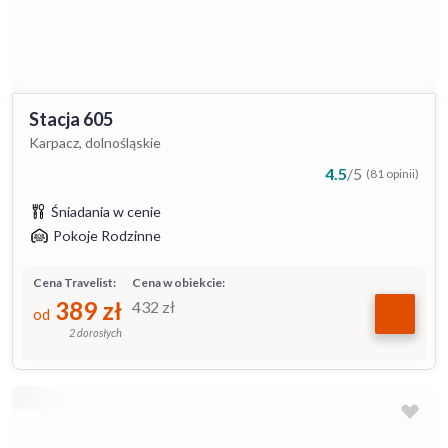
Stacja 605
Karpacz, dolnośląskie
4.5
/
5
(81 opinii)
Śniadania w cenie
Pokoje Rodzinne
Cena Travelist:
Cena w obiekcie:
389
zł
432
zł
od
2 dorosłych