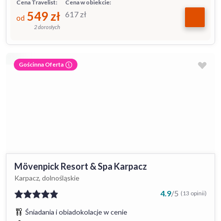
Cena Travelist:
Cena w obiekcie:
549
zł
617
zł
od
2 dorosłych
Gościnna Oferta
Mövenpick Resort & Spa Karpacz
Karpacz, dolnośląskie
4.9
/
5
(13 opinii)
Śniadania i obiadokolacje w cenie