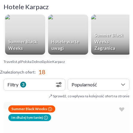
Hotele Karpacz
Summer Black
Summer Black
Hotele warte
Weeks
Weeks
uwagi
Zagranica
Travelist.pl
Polska
Dolnośląskie
Karpacz
18
Znalezionych ofert
:
Filtry
Popularność
3
Sprawdź, co wpływa na kolejność ofert na stronie
Summer Black Weeks
Im dłużej tym taniej